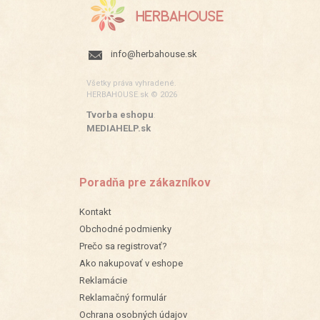
info@herbahouse.sk
Všetky práva vyhradené.
HERBAHOUSE.sk © 2026
Tvorba eshopu
:
MEDIAHELP.sk
Poradňa pre zákazníkov
Kontakt
Obchodné podmienky
Prečo sa registrovať?
Ako nakupovať v eshope
Reklamácie
Reklamačný formulár
Ochrana osobných údajov