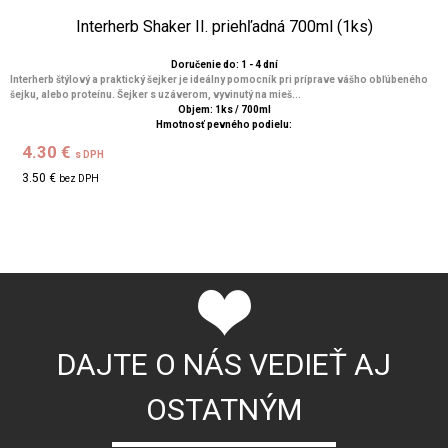
Interherb Shaker II. priehľadná 700ml (1ks)
Doručenie do: 1 - 4 dní
Interherb štýlový a praktický šejker je ideálny pomocník pri príprave vášho obľúbeného
šejku, alebo proteínu. Šejker s uzáverom, vyvinutý na mieš...
Objem: 1ks / 700ml
Hmotnosť pevného podielu:
4.30 €
s DPH
3.50 €
bez DPH
DAJTE O NÁS VEDIEŤ AJ
OSTATNÝM