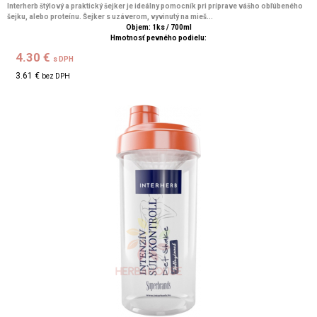
Interherb štýlový a praktický šejker je ideálny pomocník pri príprave vášho obľúbeného
šejku, alebo proteínu. Šejker s uzáverom, vyvinutý na mieš...
Objem: 1ks / 700ml
Hmotnosť pevného podielu:
4.30 €
s DPH
3.61 €
bez DPH