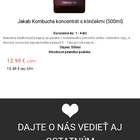
Jakab Kombucha koncentrát s klinčekmi (500ml)
Doručenie do: 1 - 4 dní
Kvasený sladkokyslý nápoj sa vyrába z osladeného čierneho alebo zeleného čaju, v
ktorom sa nechá čajová kultúra kvasiť 5 - 7 dní pri izbovej te...
Objem: 500ml
Hmotnosť pevného podielu:
12.90 €
s DPH
10.49 €
bez DPH
DAJTE O NÁS VEDIEŤ AJ