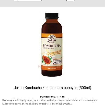
Jakab Kombucha koncentrát s papayou (500ml)
Doručenie do: 1 - 4 dní
Kvasený sladkokyslý nápoj sa vyrába z osladeného čierneho alebo zeleného čaju, v
ktorom sa nechá čajová kultúra kvasiť 5 - 7 dní pri izbovej te...