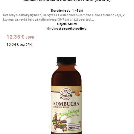
Doručenie do: 1 - 4 dní
Kvasený sladkokyslý nápoj sa vyrába z osladeného čierneho alebo zeleného čaju, v
ktorom sa nechá čajová kultúra kvasiť 5-7 dní pri izbovej tepl...
Objem: 500ml
Hmotnosť pevného podielu:
12.35 €
s DPH
10.04 €
bez DPH