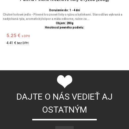
Doručenie do: 1 - 4 dní
Chutné hotové jedlo - Plnené hroznové listy s ryžou a bylinkami. Starostlivo vybraná a
nadýchaná ryža, aromatický kôpor a mäta odborne, ručne za...
Objem: 280g
Hmotnosť pevného podielu:
5.25 €
s DPH
4.41 €
bez DPH
DAJTE O NÁS VEDIEŤ AJ
OSTATNÝM