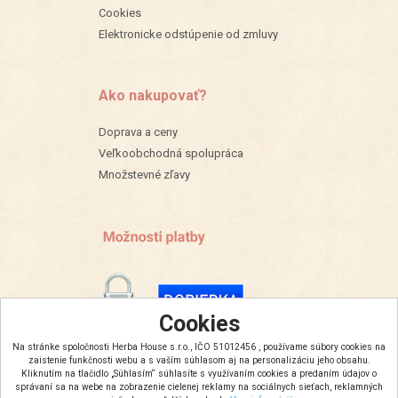
Cookies
Elektronicke odstúpenie od zmluvy
Ako nakupovať?
Doprava a ceny
Veľkoobchodná spolupráca
Množstevné zľavy
Cookies
Na stránke spoločnosti Herba House s.r.o., IČO 51012456 , používame súbory cookies na
zaistenie funkčnosti webu a s vaším súhlasom aj na personalizáciu jeho obsahu.
Kliknutím na tlačidlo „Súhlasím“ súhlasíte s využívaním cookies a predaním údajov o
správaní sa na webe na zobrazenie cielenej reklamy na sociálnych sieťach, reklamných