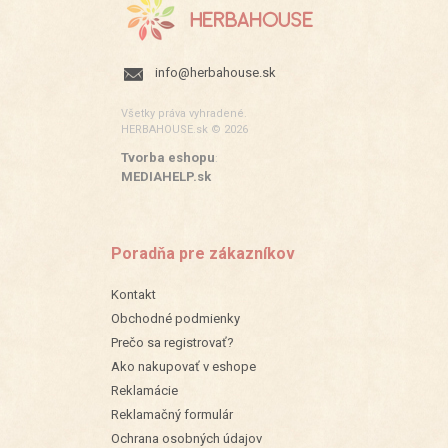
info@herbahouse.sk
Všetky práva vyhradené.
HERBAHOUSE.sk © 2026
Tvorba eshopu
:
MEDIAHELP.sk
Poradňa pre zákazníkov
Kontakt
Obchodné podmienky
Prečo sa registrovať?
Ako nakupovať v eshope
Reklamácie
Reklamačný formulár
Ochrana osobných údajov