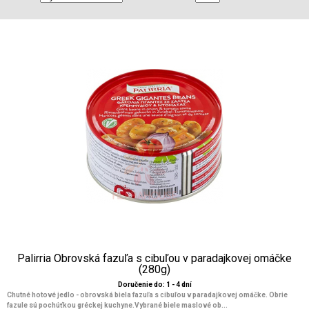
Palirria Obrovská fazuľa s cibuľou v paradajkovej omáčke
(280g)
Doručenie do: 1 - 4 dní
Chutné hotové jedlo - obrovská biela fazuľa s cibuľou v paradajkovej omáčke. Obrie
fazule sú pochúťkou gréckej kuchyne.Vybrané biele maslové ob...