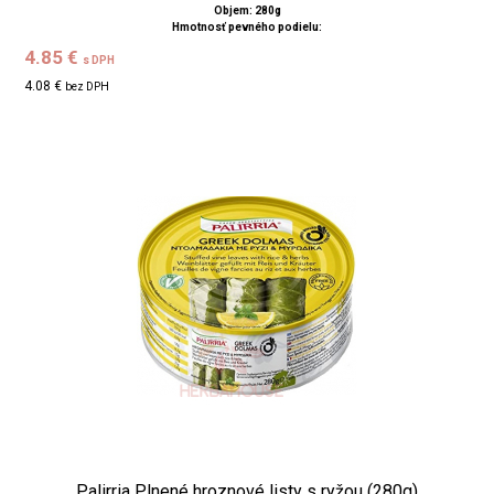
Objem: 280g
Hmotnosť pevného podielu:
4.85 €
s DPH
4.08 €
bez DPH
Palirria Plnené hroznové listy s ryžou (280g)