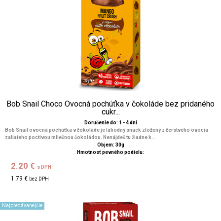
Bob Snail Choco Ovocná pochúťka v čokoláde bez pridaného
cukr...
Doručenie do: 1 - 4 dní
Bob Snail ovocná pochúťka v čokoláde je lahodný snack zložený z čerstvého ovocia
zaliateho poctivou mliečnou čokoládou. Nenájdeš tu žiadne k...
Objem: 30g
Hmotnosť pevného podielu:
2.20 €
s DPH
1.79 €
bez DPH
Najpredávanejšie