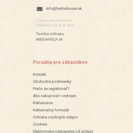
info@herbahouse.sk
Všetky práva vyhradené.
HERBAHOUSE.sk © 2026
Tvorba eshopu
:
MEDIAHELP.sk
Poradňa pre zákazníkov
Kontakt
Obchodné podmienky
Prečo sa registrovať?
Ako nakupovať v eshope
Reklamácie
Reklamačný formulár
Ochrana osobných údajov
Cookies
Elektronicke odstúpenie od zmluvy