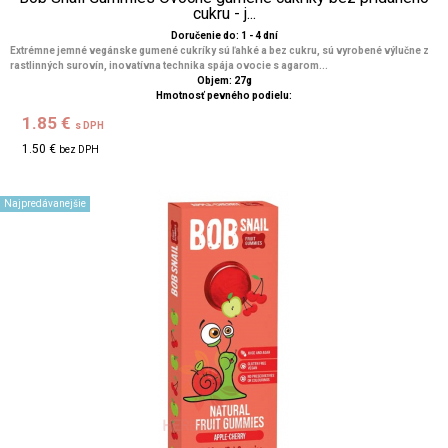
cukru - j...
Doručenie do: 1 - 4 dní
Extrémne jemné vegánske gumené cukríky sú ľahké a bez cukru, sú vyrobené výlučne z
rastlinných surovín, inovatívna technika spája ovocie s agarom...
Objem: 27g
Hmotnosť pevného podielu:
1.85 €
s DPH
1.50 €
bez DPH
Najpredávanejšie