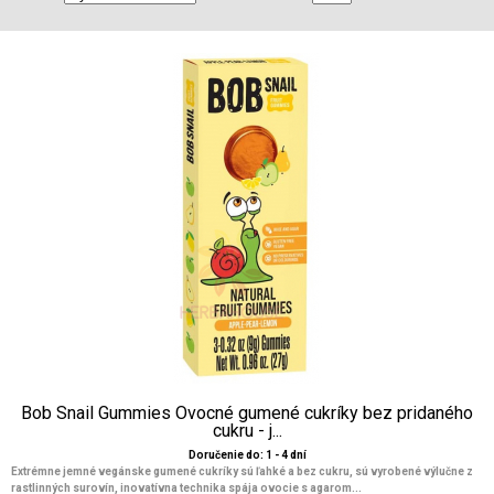
Bob Snail Gummies Ovocné gumené cukríky bez pridaného
cukru - j...
Doručenie do: 1 - 4 dní
Extrémne jemné vegánske gumené cukríky sú ľahké a bez cukru, sú vyrobené výlučne z
rastlinných surovín, inovatívna technika spája ovocie s agarom...