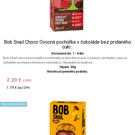
Bob Snail Choco Ovocná pochúťka v čokoláde bez pridaného
cukr...
Doručenie do: 1 - 4 dní
Bob Snail ovocná pochúťka v čokoláde je lahodný snack zložený z čerstvého ovocia
zaliateho poctivou mliečnou čokoládou. Nenájdeš tu žiadne k...
Objem: 30g
Hmotnosť pevného podielu:
2.20 €
s DPH
1.79 €
bez DPH
Najpredávanejšie