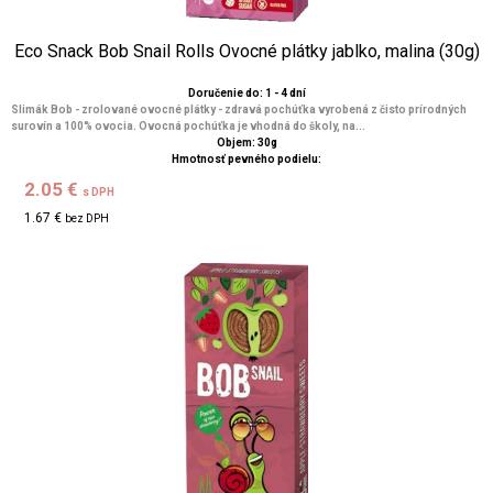
Eco Snack Bob Snail Rolls Ovocné plátky jablko, malina (30g)
Doručenie do: 1 - 4 dní
Slimák Bob - zrolované ovocné plátky - zdravá pochúťka vyrobená z čisto prírodných
surovín a 100% ovocia. Ovocná pochúťka je vhodná do školy, na...
Objem: 30g
Hmotnosť pevného podielu:
2.05 €
s DPH
1.67 €
bez DPH