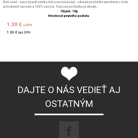
Bob snail - ovocný plát (alebo tiež ovocná koža) - zdravá pochúťka vyrobená z čisto
prírodných surovín a 100% ovocia. Ovocná pochúťka je vhodn...
Objem: 14g
Hmotnosť pevného podielu:
1.30 €
s DPH
1.06 €
bez DPH
DAJTE O NÁS VEDIEŤ AJ
OSTATNÝM