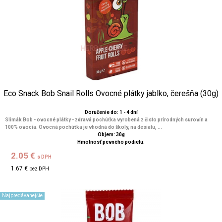
Eco Snack Bob Snail Rolls Ovocné plátky jablko, čerešňa (30g)
Doručenie do: 1 - 4 dní
Slimák Bob - ovocné plátky - zdravá pochúťka vyrobená z čisto prírodných surovín a
100% ovocia. Ovocná pochúťka je vhodná do školy, na desiatu, ...
Objem: 30g
Hmotnosť pevného podielu:
2.05 €
s DPH
1.67 €
bez DPH
Najpredávanejšie