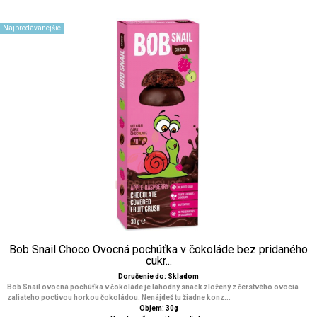
Najpredávanejšie
Bob Snail Choco Ovocná pochúťka v čokoláde bez pridaného
cukr...
Doručenie do: Skladom
Bob Snail ovocná pochúťka v čokoláde je lahodný snack zložený z čerstvého ovocia
zaliateho poctivou horkou čokoládou. Nenájdeš tu žiadne konz...
Objem: 30g