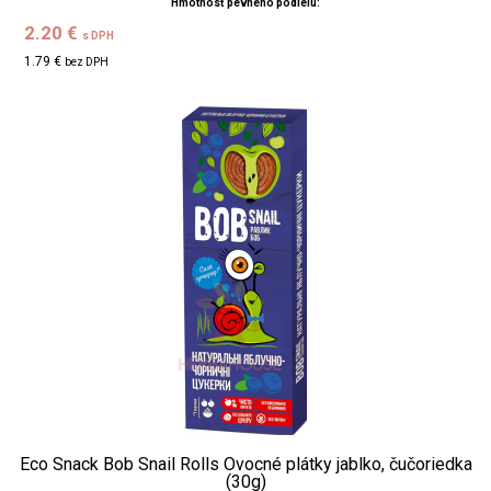
Hmotnosť pevného podielu:
2.20 €
s DPH
1.79 €
bez DPH
Eco Snack Bob Snail Rolls Ovocné plátky jablko, čučoriedka
(30g)