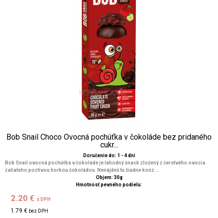
Bob Snail Choco Ovocná pochúťka v čokoláde bez pridaného
cukr...
Doručenie do: 1 - 4 dní
Bob Snail ovocná pochúťka v čokoláde je lahodný snack zložený z čerstvého ovocia
zaliateho poctivou horkou čokoládou. Nenájdeš tu žiadne konz...
Objem: 30g
Hmotnosť pevného podielu:
2.20 €
s DPH
1.79 €
bez DPH