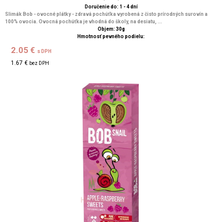
Doručenie do: 1 - 4 dní
Slimák Bob - ovocné plátky - zdravá pochúťka vyrobená z čisto prírodných surovín a
100% ovocia. Ovocná pochúťka je vhodná do školy, na desiatu, ...
Objem: 30g
Hmotnosť pevného podielu:
2.05 €
s DPH
1.67 €
bez DPH