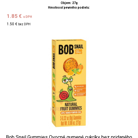
Objem: 27g
Hmotnosť pevného podielu:
1.85 €
s DPH
1.50 €
bez DPH
Bob Snail Gummies Ovocné gumené cukríky bez pridaného