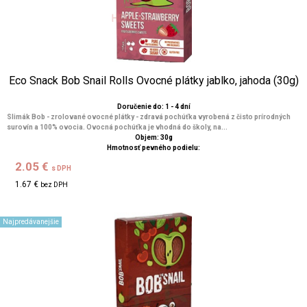
Eco Snack Bob Snail Rolls Ovocné plátky jablko, jahoda (30g)
Doručenie do: 1 - 4 dní
Slimák Bob - zrolované ovocné plátky - zdravá pochúťka vyrobená z čisto prírodných
surovín a 100% ovocia. Ovocná pochúťka je vhodná do školy, na...
Objem: 30g
Hmotnosť pevného podielu:
2.05 €
s DPH
1.67 €
bez DPH
Najpredávanejšie