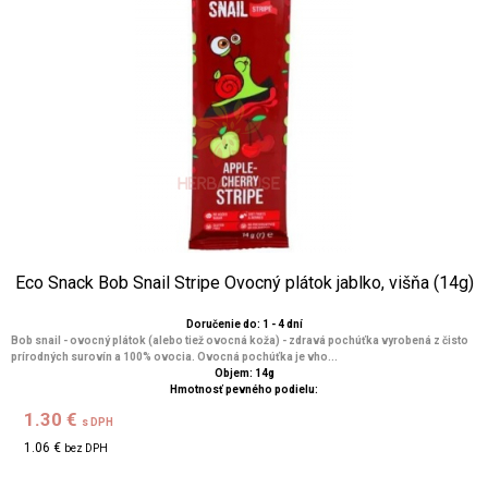
Eco Snack Bob Snail Stripe Ovocný plátok jablko, višňa (14g)
Doručenie do: 1 - 4 dní
Bob snail - ovocný plátok (alebo tiež ovocná koža) - zdravá pochúťka vyrobená z čisto
prírodných surovín a 100% ovocia. Ovocná pochúťka je vho...
Objem: 14g
Hmotnosť pevného podielu:
1.30 €
s DPH
1.06 €
bez DPH