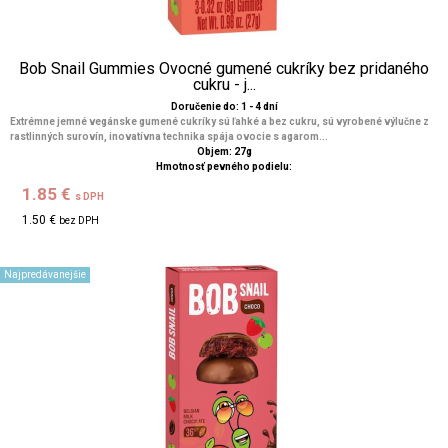
Bob Snail Gummies Ovocné gumené cukríky bez pridaného
cukru - j...
Doručenie do: 1 - 4 dní
Extrémne jemné vegánske gumené cukríky sú ľahké a bez cukru, sú vyrobené výlučne z
rastlinných surovín, inovatívna technika spája ovocie s agarom...
Objem: 27g
Hmotnosť pevného podielu:
1.85 €
s DPH
1.50 €
bez DPH
Najpredávanejšie