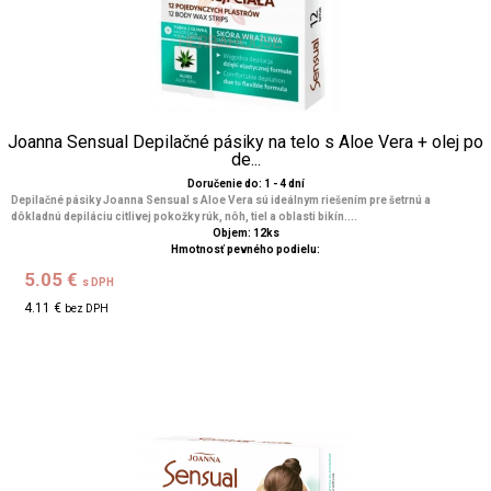
Joanna Sensual Depilačné pásiky na telo s Aloe Vera + olej po
de...
Doručenie do: 1 - 4 dní
Depilačné pásiky Joanna Sensual s Aloe Vera sú ideálnym riešením pre šetrnú a
dôkladnú depiláciu citlivej pokožky rúk, nôh, tiel a oblasti bikín....
Objem: 12ks
Hmotnosť pevného podielu:
5.05 €
s DPH
4.11 €
bez DPH