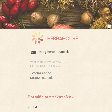
info@herbahouse.sk
Všetky práva vyhradené.
HERBAHOUSE.sk © 2026
Tvorba eshopu
:
MEDIAHELP.sk
Poradňa pre zákazníkov
Kontakt