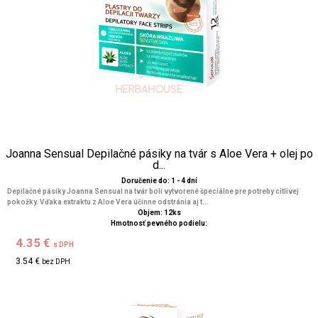
Joanna Sensual Depilačné pásiky na tvár s Aloe Vera + olej po
d...
Doručenie do: 1 - 4 dní
Depilačné pásiky Joanna Sensual na tvár boli vytvorené špeciálne pre potreby citlivej
pokožky. Vďaka extraktu z Aloe Vera účinne odstránia aj t...
Objem: 12ks
Hmotnosť pevného podielu:
4.35 €
s DPH
3.54 €
bez DPH