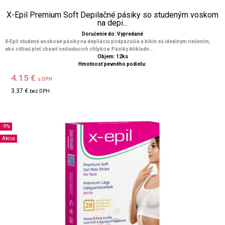
X-Epil Premium Soft Depilačné pásiky so studeným voskom
na depi...
Doručenie do: Vypredané
X-Epil studené voskové pásiky na depiláciu podpazušia a bikín sú ideálnym riešením,
ako citlivú pleť zbaviť nežiaducich chĺpkov. Pásiky dôkladn...
Objem: 12ks
Hmotnosť pevného podielu:
4.15 €
s DPH
3.37 €
bez DPH
-9%
Akcia