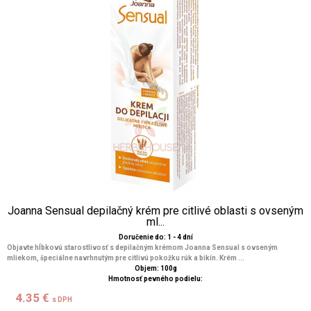
Joanna Sensual depilačný krém pre citlivé oblasti s ovseným
ml...
Doručenie do: 1 - 4 dní
Objavte hĺbkovú starostlivosť s depilačným krémom Joanna Sensual s ovseným
mliekom, špeciálne navrhnutým pre citlivú pokožku rúk a bikín. Krém ...
Objem: 100g
Hmotnosť pevného podielu:
4.35 €
s DPH