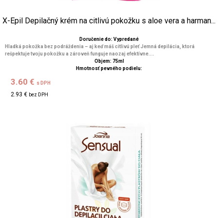
X-Epil Depilačný krém na citlivú pokožku s aloe vera a harman...
Doručenie do: Vypredané
Hladká pokožka bez podráždenia – aj keď máš citlivú pleť Jemná depilácia, ktorá
rešpektuje tvoju pokožku a zároveň funguje naozaj efektívne....
Objem: 75ml
Hmotnosť pevného podielu:
3.60 €
s DPH
2.93 €
bez DPH