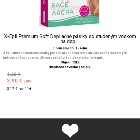
X-Epil Premium Soft Depilačné pásiky so studeným voskom
na depi...
Doručenie do: 1 - 4 dní
X-Epil studené voskové pásiky pre citlivú pokožku tváre sú vybavené prúžkom pre
jednoduché uchopenie. Účinne odstraňujú chĺpky aj s korienkami...
Objem: 12ks
Hmotnosť pevného podielu:
4.30 €
3.90 €
s DPH
3.17 €
bez DPH