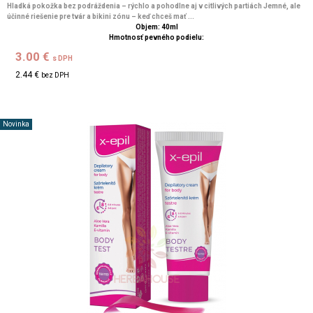
Hladká pokožka bez podráždenia – rýchlo a pohodlne aj v citlivých partiách Jemné, ale
účinné riešenie pre tvár a bikini zónu – keď chceš mať ...
Objem: 40ml
Hmotnosť pevného podielu:
3.00 €
s DPH
2.44 €
bez DPH
Novinka