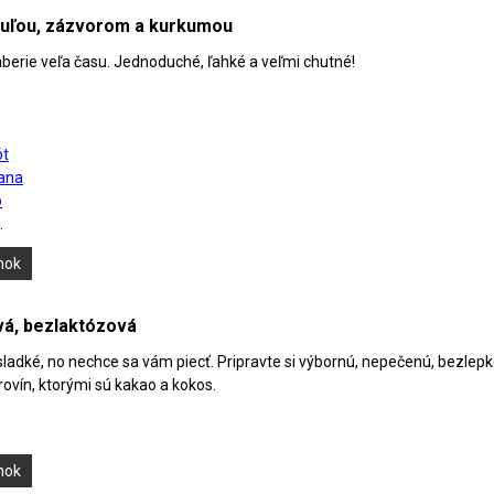
huľou, zázvorom a kurkumou
berie veľa času. Jednoduché, ľahké a veľmi chutné!
ót
ana
b
.
ánok
á, bezlaktózová
ladké, no nechce sa vám piecť. Pripravte si výbornú, nepečenú, bezlepk
ovín, ktorými sú kakao a kokos.
ánok