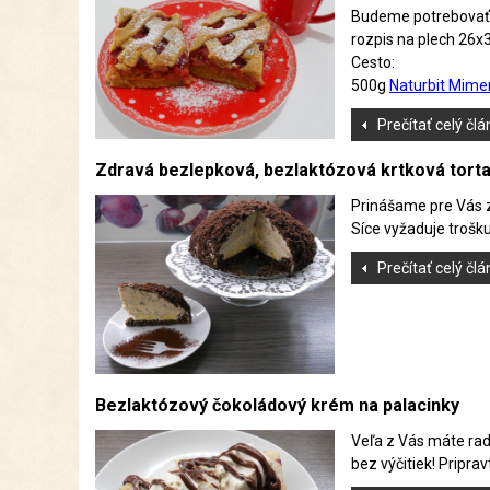
Budeme potrebovať
rozpis na plech 26x
Cesto:
500g
Naturbit Mime
Prečítať celý čl
Zdravá bezlepková, bezlaktózová krtková tort
Prinášame pre Vás za
Síce vyžaduje trošku 
Prečítať celý čl
Bezlaktózový čokoládový krém na palacinky
Veľa z Vás máte rady
bez výčitiek! Priprav