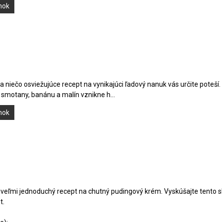
ánok
 na niečo osviežujúce recept na vynikajúci ľadový nanuk vás určite pot
smotany, banánu a malín vznikne h...
ánok
veľmi jednoduchý recept na chutný pudingový krém. Vyskúšajte tento s
t.