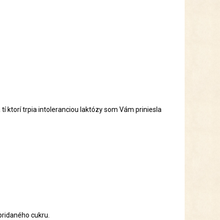
tí ktorí trpia intoleranciou laktózy som Vám priniesla
pridaného cukru.