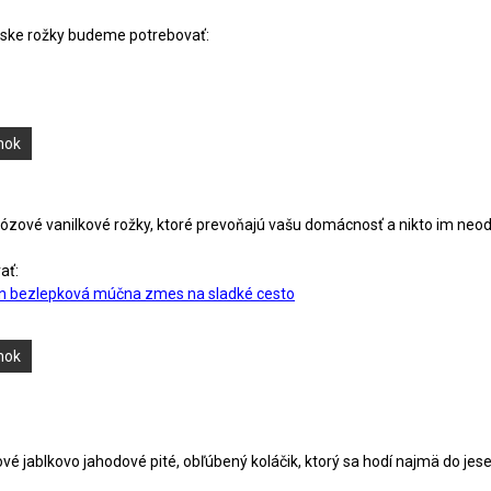
žske rožky budeme potrebovať:
ánok
ózové vanilkové rožky, ktoré prevoňajú vašu domácnosť a nikto im neod
ať:
n bezlepková múčna zmes na sladké cesto
ánok
vé jablkovo jahodové pité, obľúbený koláčik, ktorý sa hodí najmä do je