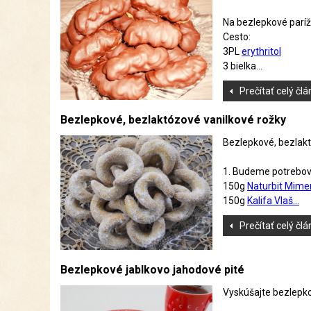
Na bezlepkové parí
Cesto:
3PL
e
rythritol
3 bielka...
Prečítať celý čl
Bezlepkové, bezlaktózové vanilkové rožky
Bezlepkové, bezlakt
1. Budeme potrebov
150g
Naturbit Mime
150g
Kalifa Vlaš...
Prečítať celý čl
Bezlepkové jablkovo jahodové pité
Vyskúšajte bezlepko