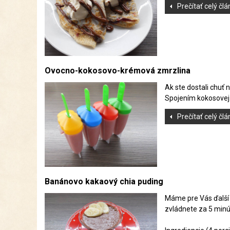
Prečítať celý čl
Ovocno-kokosovo-krémová zmrzlina
Ak ste dostali chuť
Spojením kokosovej 
Prečítať celý čl
Banánovo kakaový chia puding
Máme pre Vás ďalší 
zvládnete za 5 minú