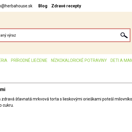
fo@herbahouse.sk
Blog
Zdravé recepty
ÉRIA
PRÍRODNÉ LIEČENIE
NÍZKOKALORICKÉ POTRAVINY
DETI A MA
ami
zdravá šťavnatá mrkvová torta s lieskovými orieškami poteší milovník
o cukru.