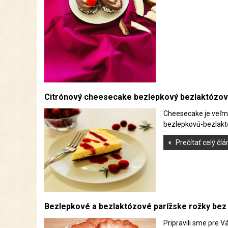
Citrónový cheesecake bezlepkový bezlaktózov
Cheesecake je veľmi 
bezlepkovú-bezlaktó
Prečítať celý čl
Bezlepkové a bezlaktózové parížske rožky bez
Pripravili sme pre 