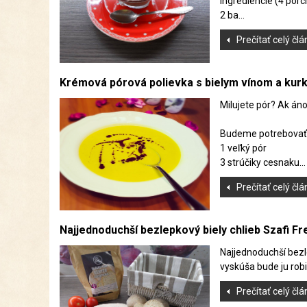
Ingrediencie (4 porci
2 ba...
Prečítať celý čl
Krémová pórová polievka s bielym vínom a ku
Milujete pór? Ak áno
Budeme potrebovať
1 veľký pór
3 strúčiky cesnaku...
Prečítať celý čl
Najjednoduchší bezlepkový biely chlieb Szafi Fr
Najjednoduchší bezle
vyskúša bude ju robiť
Prečítať celý čl