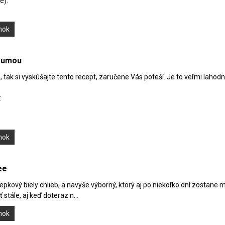
e):
ánok
rkumou
, tak si vyskúšajte tento recept, zaručene Vás poteší. Je to veľmi lahodná 
:
ánok
ee
pkový biely chlieb, a navyše výborný, ktorý aj po niekoľko dní zostane m
 stále, aj keď doteraz n...
ánok