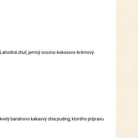
eší. Lahodná chuť, jemný ovocno-kokosovo-krémový.
kvelý banánovo kakaový chia puding, ktorého prípravu