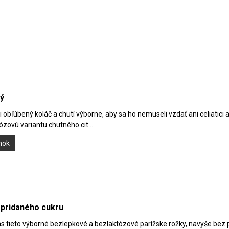
ý
obľúbený koláč a chutí výborne, aby sa ho nemuseli vzdať ani celiatici a 
zovú variantu chutného cit...
ánok
 pridaného cukru
Vás tieto výborné bezlepkové a bezlaktózové parížske rožky, navyše bez 