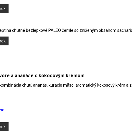
ánok
t na chutné bezlepkové PALEO žemle so zníženým obsahom sacharidov, 
ánok
ázvore a ananáse s kokosovým krémom
kombinácia chutí, ananás, kuracie mäso, aromatický kokosový krém a záz
na
ánok