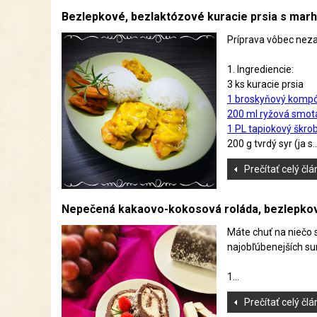
Bezlepkové, bezlaktózové kuracie prsia s mar
Príprava vôbec neza
1. Ingrediencie:
3 ks kuracie prsia
1 broskyňový komp
200 ml ryžová smot
1 PL tapiokový škro
200 g tvrdý syr (ja s..
Prečítať celý čl
Nepečená kakaovo-kokosová roláda, bezlepkov
Máte chuť na niečo s
najobľúbenejších sur
1...
Prečítať celý čl