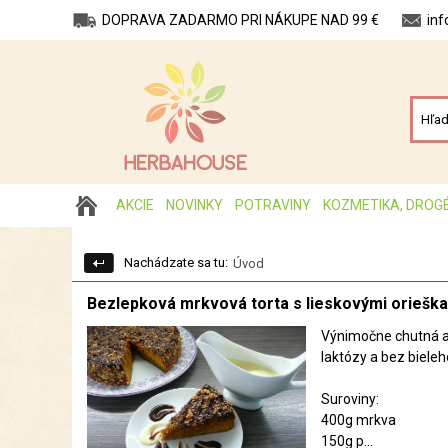
DOPRAVA ZADARMO PRI NÁKUPE NAD 99 €
in
AKCIE
NOVINKY
POTRAVINY
KOZMETIKA, DROG
Nachádzate sa tu:
Úvod
Bezlepková mrkvová torta s lieskovými oriešk
Výnimočne chutná a 
laktózy a bez bieleh
Suroviny:
400g mrkva
150g p...