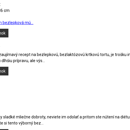
:
36 cm
n bezlepková mú...
ánok
a
ujímavý recept na bezlepkovú, bezlaktózovú krtkovú tortu, je trošku iná,
dlhšiu prípravu, ale výs...
ánok
 sladké mliečne dobroty, neviete im odolať a pritom ste nútení na diétu
te si tento výborný bez...