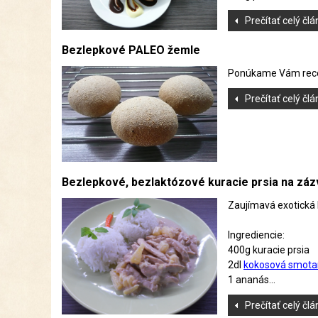
Prečítať celý čl
Bezlepkové PALEO žemle
Ponúkame Vám recep
Prečítať celý čl
Bezlepkové, bezlaktózové kuracie prsia na z
Zaujímavá exotická 
Ingrediencie:
400g kuracie prsia
2dl
kokosová smota
1 ananás...
Prečítať celý čl