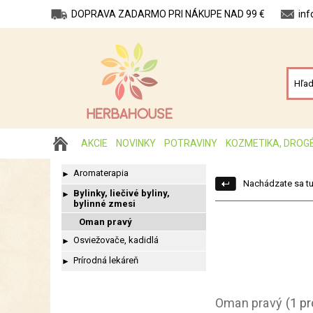
DOPRAVA ZADARMO PRI NÁKUPE NAD 99 €
in
AKCIE
NOVINKY
POTRAVINY
KOZMETIKA, DROG
Aromaterapia
►
Nachádzate sa tu
Bylinky, liečivé byliny,
►
bylinné zmesi
Oman pravý
Osviežovače, kadidlá
►
Prírodná lekáreň
►
Oman pravý
(1 p