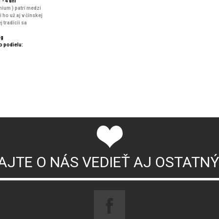
 - 4 dní
nium ) patrí medzi
 ho už aj v čínskej
 tradícii sa
0g
 podielu:
AJTE O NÁS VEDIEŤ AJ OSTATN