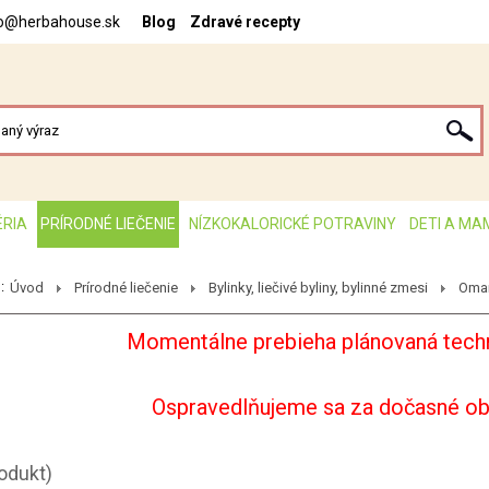
fo@herbahouse.sk
Blog
Zdravé recepty
ÉRIA
PRÍRODNÉ LIEČENIE
NÍZKOKALORICKÉ POTRAVINY
DETI A MA
:
Úvod
Prírodné liečenie
Bylinky, liečivé byliny, bylinné zmesi
Oman
Momentálne prebieha plánovaná techn
Ospravedlňujeme sa za dočasné o
rodukt)