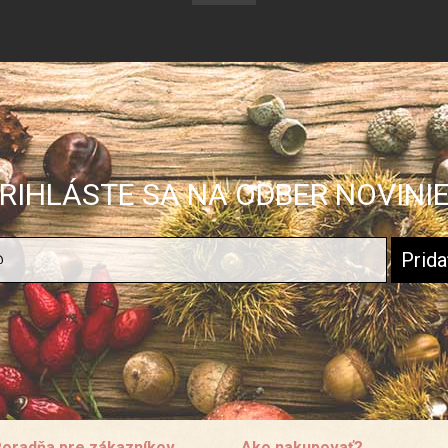
RIHLÁSTE SA NA ODBER NOVINI
oradňa pre zákazníkov
Ako nakupovať?