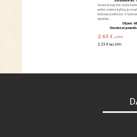
Doručenie do: 1
Oman pravý (lat. Inula hele
veľmi známe byliny, poznali
ľudovej medicíne. V ľudovej
využíva ...
Objem: 6
Hmotnosť pevného
2.65 €
s DPH
2.23 €
bez DPH
D