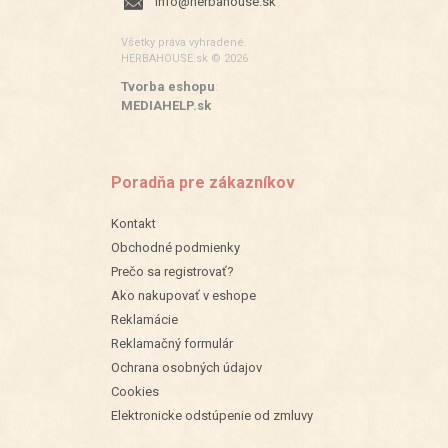
info@herbahouse.sk
Všetky práva vyhradené.
HERBAHOUSE.sk © 2026
Tvorba eshopu
:
MEDIAHELP.sk
Poradňa pre zákazníkov
Kontakt
Obchodné podmienky
Prečo sa registrovať?
Ako nakupovať v eshope
Reklamácie
Reklamačný formulár
Ochrana osobných údajov
Cookies
Elektronicke odstúpenie od zmluvy