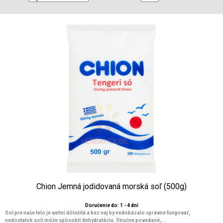
Chion Jemná jodidovaná morská soľ (500g)
Doručenie do: 1 - 4 dní
Soľ pre naše telo je veľmi dôležitá a bez nej by nedokázalo správne fungovať,
nedostatok soli môže spôsobiť dehydratáciu. Stručne povedané, ...