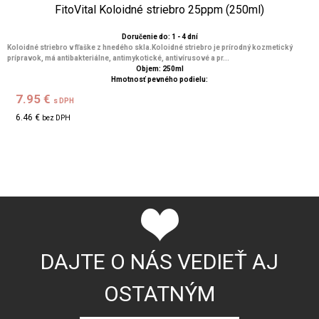
FitoVital Koloidné striebro 25ppm (250ml)
Doručenie do: 1 - 4 dní
Koloidné striebro v fľaške z hnedého skla.Koloidné striebro je prírodný kozmetický
prípravok, má antibakteriálne, antimykotické, antivírusové a pr...
Objem: 250ml
Hmotnosť pevného podielu:
7.95 €
s DPH
6.46 €
bez DPH
DAJTE O NÁS VEDIEŤ AJ
OSTATNÝM