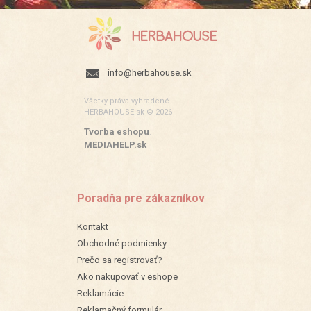
info@herbahouse.sk
Všetky práva vyhradené.
HERBAHOUSE.sk © 2026
Tvorba eshopu
:
MEDIAHELP.sk
Poradňa pre zákazníkov
Kontakt
Obchodné podmienky
Prečo sa registrovať?
Ako nakupovať v eshope
Reklamácie
Reklamačný formulár