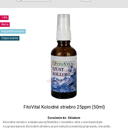
-14%
Akcia
Najpredávanejšie
Odporúčame
FitoVital Koloidné striebro 25ppm (50ml)
Doručenie do: Skladom
Koloidné striebro v dávkovacej fľaštičke z hnedého skla s mechanickým
rozprašovačom.Koloidné striebro je prírodný kozmetický prípravok, má antib...