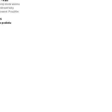
 - 4 dní
oleji dodá vášmu
 zdravé tuky.
ované. Použitie:
85
 podielu: