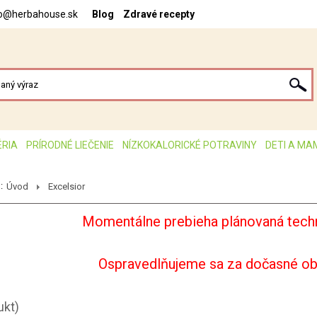
fo@herbahouse.sk
Blog
Zdravé recepty
ÉRIA
PRÍRODNÉ LIEČENIE
NÍZKOKALORICKÉ POTRAVINY
DETI A MA
:
Úvod
Excelsior
Momentálne prebieha plánovaná techn
Ospravedlňujeme sa za dočasné o
ukt)