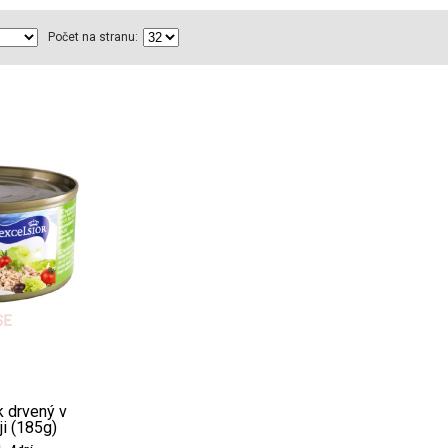
Počet na stranu:
k drvený v
ji (185g)