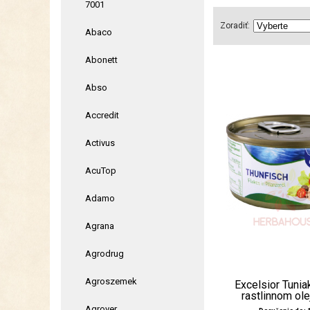
7001
Zoradiť:
Abaco
Abonett
Abso
Accredit
Activus
AcuTop
Adamo
Agrana
Agrodrug
Agroszemek
Excelsior Tunia
rastlinnom ole
Agrover