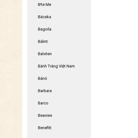
B!te Me
Bácska
Bagoila
Bálint
Balviten
Bánh Tráng Việt Nam
Bánó
Barbara
Barco
Beanies
Benefitt