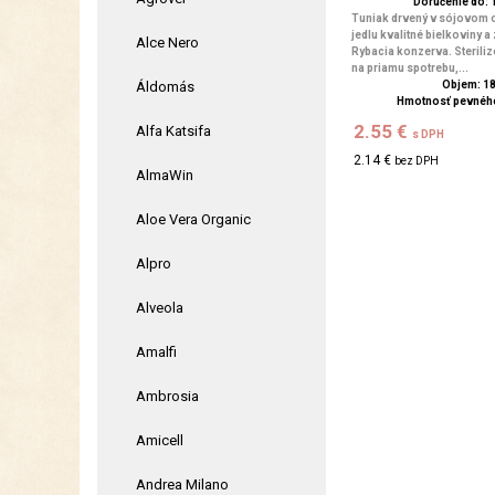
Doručenie do: 1
Tuniak drvený v sójovom 
jedlu kvalitné bielkoviny a
Alce Nero
Rybacia konzerva. Steriliz
na priamu spotrebu,...
Áldomás
Objem: 1
Hmotnosť pevného
2.55 €
Alfa Katsifa
s DPH
2.14 €
bez DPH
AlmaWin
Aloe Vera Organic
Alpro
Alveola
Amalfi
Ambrosia
Amicell
Andrea Milano