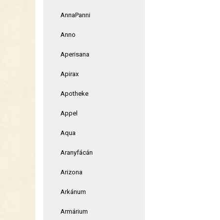
AnnaPanni
Anno
Aperisana
Apirax
Apotheke
Appel
Aqua
Aranyfácán
Arizona
Arkánum
Armárium