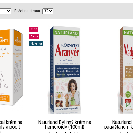
Počet na stranu:
-30%
Akcia
Novinka
cal krém na
Naturland Bylinný krém na
Naturland
ly a pocit
hemoroidy (100ml)
pagaštanom 
..