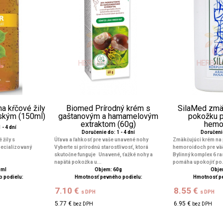
na kŕčové žily
Biomed Prírodný krém s
SilaMed zmä
ským (150ml)
gaštanovým a hamamelovým
pokožku p
extraktom (60g)
hemor
 - 4 dní
Doručenie do: 1 - 4 dní
Doručenie
 žily s
Úľava a ľahkosť pre vaše unavené nohy
Zmäkčujúci krém na 
ecializovaný
Vyberte si prírodnú starostlivosť, ktorá
hemoroidoch pre väč
skutočne funguje Unavené, ťažké nohy a
Bylinný komplex 6 ra
napätá pokožka u...
pomáha upokojiť po.
0ml
Objem: 60g
Obje
 podielu:
Hmotnosť pevného podielu:
Hmotnosť p
7.10 €
8.55 €
s DPH
s DPH
5.77 €
6.95 €
bez DPH
bez DPH