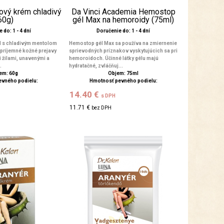
ový krém chladivý
Da Vinci Academia Hemostop
60g)
gél Max na hemoroidy (75ml)
 do: 1 - 4 dní
Doručenie do: 1 - 4 dní
l s chladivým mentolom
Hemostop gél Max sa používa na zmiernenie
epríjemné kožné prejavy
sprievodných príznakov vyskytujúcich sa pri
žilami, unavenými a
hemoroidoch. Účinné látky gélu majú
.
hydratačné, zvláčňuj...
em: 60g
Objem: 75ml
evného podielu:
Hmotnosť pevného podielu:
14.40 €
s DPH
11.71 €
bez DPH