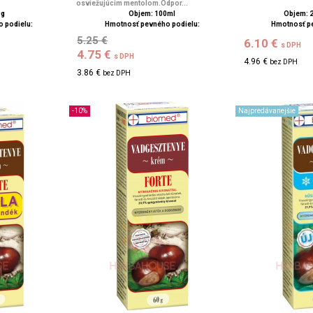
osviežujúcim mentolom.Odpor...
0g
Objem: 100ml
Objem: 2
 podielu:
Hmotnosť pevného podielu:
Hmotnosť p
5.25 €
6.10 €
s DPH
4.75 €
s DPH
4.96 €
bez DPH
3.86 €
bez DPH
-10%
Najpredávanejšie