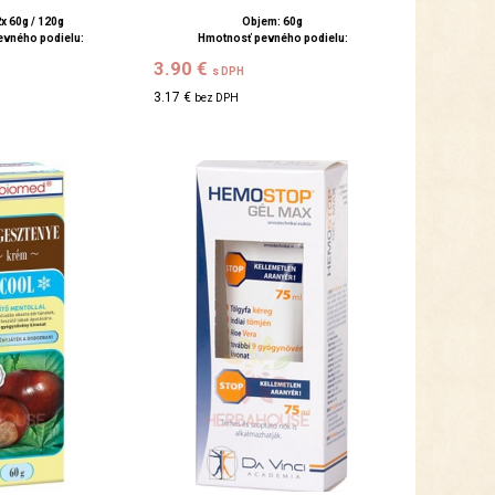
x 60g / 120g
Objem: 60g
evného podielu:
Hmotnosť pevného podielu:
3.90 €
s DPH
3.17 €
bez DPH