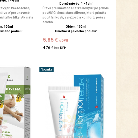
 do: 1 - 4 dní
Doručenie do: 1 - 4 dní
úľavy pri každodennej
Úľava pre unavené a ťažké nohy už po prvom
stlivosť pre unavené
použití Cielená starostlivosť, ktorá prináša
viditeľné žilky Ak máte
pocit ľahkosti, sviežosti a komfortu počas
celého...
m: 100ml
Objem: 100ml
evného podielu:
Hmotnosť pevného podielu:
5.85 €
s DPH
4.76 €
bez DPH
Novinka