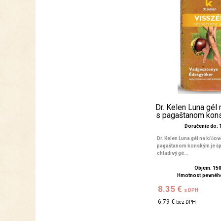
Dr. Kelen Luna gél 
s pagaštanom kon
Doručenie do: 1
Dr. Kelen Luna gél na kŕčové
pagaštanom konským je šp
chladivý gé...
Objem: 15
Hmotnosť pevného
8.35 €
s DPH
6.79 €
bez DPH