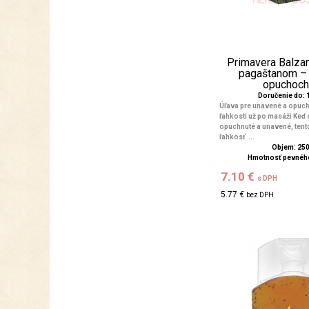
Primavera Balza
pagaštanom – 
opuchoch a
Doručenie do: 1
Úľava pre unavené a opuch
ľahkosti už po masáži Keď 
opuchnuté a unavené, tento
ľahkosť ...
Objem: 25
Hmotnosť pevného
7.10 €
s DPH
5.77 €
bez DPH