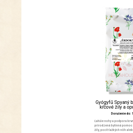
Gyógyfű Spyaný by
kŕčové žily a o
Doručenie do: 1
Ľahšie nohy a podpora kr
prirodzená bylinná pomoc
žily, pocit ťažkých nôh al