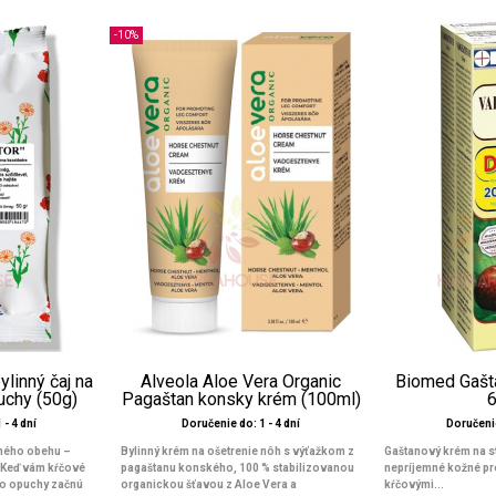
-10%
linný čaj na
Alveola Aloe Vera Organic
Biomed Gašt
puchy (50g)
Pagaštan konsky krém (100ml)
 - 4 dní
Doručenie do: 1 - 4 dní
Doručenie
vného obehu –
Bylinný krém na ošetrenie nôh s výťažkom z
Gaštanový krém na s
 Keď vám kŕčové
pagaštanu konského, 100 % stabilizovanou
nepríjemné kožné p
ebo opuchy začnú
organickou šťavou z Aloe Vera a
kŕčovými...