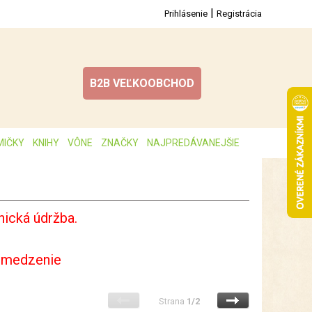
|
Prihlásenie
Registrácia
B2B VEĽKOOBCHOD
MIČKY
KNIHY
VÔNE
ZNAČKY
NAJPREDÁVANEJŠIE
ická údržba.
bmedzenie
Strana
1/2