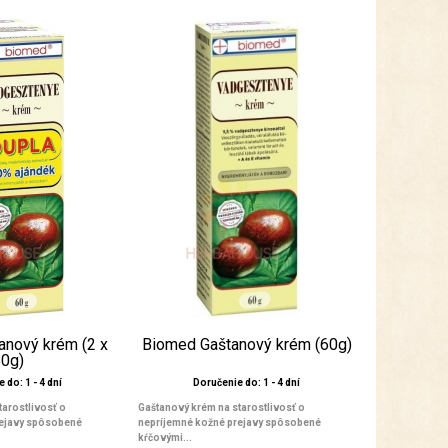
anový krém (2 x
Biomed Gaštanový krém (60g)
60g)
 do: 1 - 4 dní
Doručenie do: 1 - 4 dní
tarostlivosť o
Gaštanový krém na starostlivosť o
rejavy spôsobené
nepríjemné kožné prejavy spôsobené
kŕčovými...