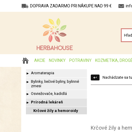
DOPRAVA ZADARMO PRI NÁKUPE NAD 99 €
in
AKCIE
NOVINKY
POTRAVINY
KOZMETIKA, DROG
Aromaterapia
►
Nachádzate sa tu
Bylinky, liečivé byliny, bylinné
►
zmesi
Osviežovače, kadidlá
►
Prírodná lekáreň
►
Krčové žily a hemoroidy
Krčové žily a he