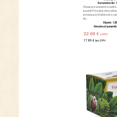
Doručenie do: 1
Úľava pre unavené a ťažké
použití Prírodná starostlivo
prináša pocit ľahkosti a sv
dň...
Objem: 12
Hmotnosť pevného
22.00 €
s DPH
17.89 €
bez DPH