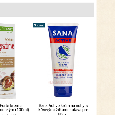
Novinka
 Forte krém s
Sana Active krém na nohy s
konským (100ml)
kŕčovými žilkami - úľava pre
unav...