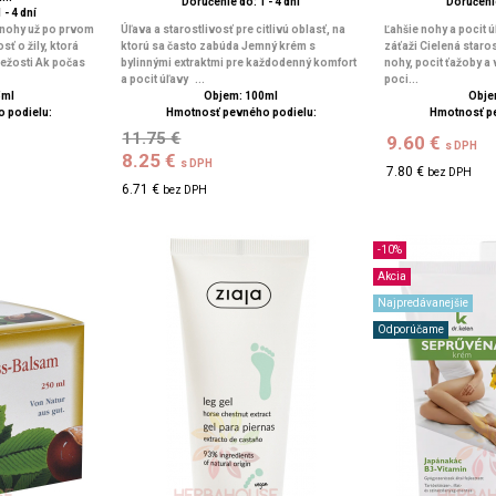
Doručenie do: 1 - 4 dní
Doručenie
 - 4 dní
 nohy už po prvom
Úľava a starostlivosť pre citlivú oblasť, na
Ľahšie nohy a pocit 
sť o žily, ktorá
ktorú sa často zabúda Jemný krém s
záťaži Cielená staro
iežosti Ak počas
bylinnými extraktmi pre každodenný komfort
nohy, pocit ťažoby a 
a pocit úľavy ...
poci...
5ml
Objem: 100ml
Obje
 podielu:
Hmotnosť pevného podielu:
Hmotnosť p
11.75 €
9.60 €
s DPH
8.25 €
s DPH
7.80 €
bez DPH
6.71 €
bez DPH
-10%
Akcia
Najpredávanejšie
Odporúčame