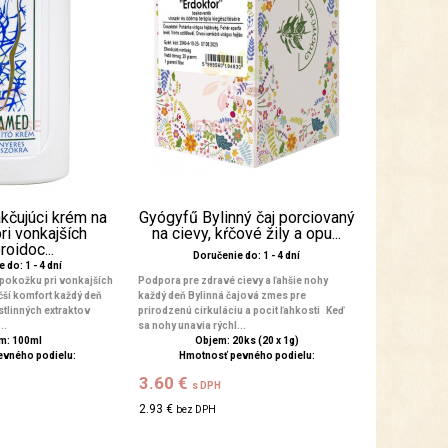
kčujúci krém na
Gyógyfű Bylinný čaj porciovaný
ri vonkajších
na cievy, kŕčové žily a opu...
oidoc...
Doručenie do: 1 - 4 dní
 do: 1 - 4 dní
pokožku pri vonkajších
Podpora pre zdravé cievy a ľahšie nohy
ší komfort každý deň
každý deň Bylinná čajová zmes pre
stlinných extraktov
prirodzenú cirkuláciu a pocit ľahkosti Keď
..
sa nohy unavia rýchl...
m: 100ml
Objem: 20ks (20 x 1g)
evného podielu:
Hmotnosť pevného podielu:
3.60 €
s DPH
2.93 €
bez DPH