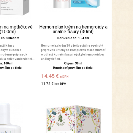
ém na metličkové
Hemorrelax krém na hemoroidy a
 (100ml)
análne fisúry (30ml)
e do: Skladom
Doručenie do: 1 - 4 dní
m žilkám s
Hemorrelax krém 30 g je špeciálne vyvinutý
nským dubom a
prípravok určený na komplexnú starostlivosť
 moderný prípravok
o oblasť konečníka pri výskyte hemoroidov,
u a znižovanie viditeľ...
análnych fisú...
m: 100ml
Objem: 30ml
evného podielu:
Hmotnosť pevného podielu:
14.45 €
s DPH
11.75 €
bez DPH