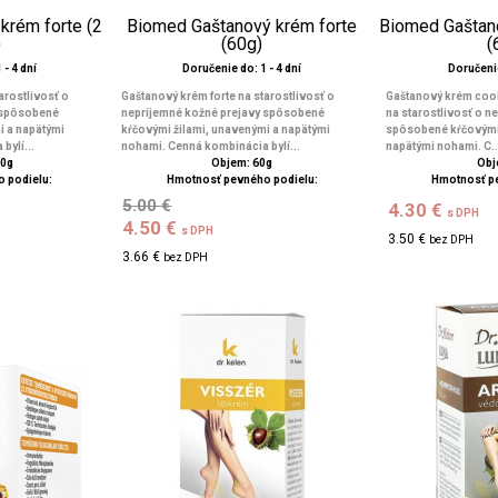
krém forte (2
Biomed Gaštanový krém forte
Biomed Gaštan
)
(60g)
(
 - 4 dní
Doručenie do: 1 - 4 dní
Doručenie
arostlivosť o
Gaštanový krém forte na starostlivosť o
Gaštanový krém coo
 spôsobené
nepríjemné kožné prejavy spôsobené
na starostlivosť o n
i a napätými
kŕčovými žilami, unavenými a napätými
spôsobené kŕčovými 
bylí...
nohami. Cenná kombinácia bylí...
napätými nohami. C..
60g
Objem: 60g
Obj
 podielu:
Hmotnosť pevného podielu:
Hmotnosť p
5.00 €
4.30 €
s DPH
4.50 €
s DPH
3.50 €
bez DPH
3.66 €
bez DPH