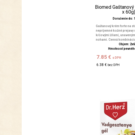
Biomed Gaštanový 
x 60g
Doručenie do: 1
Gaštanový krém forte na st
nepríjemné kožné prejavy
kŕčovými žilami, unaveným
nohami. Cenná kombinácia 
Objem: 2x
Hmotnosť pevného
7.85 €
s DPH
6.38 €
bez DPH