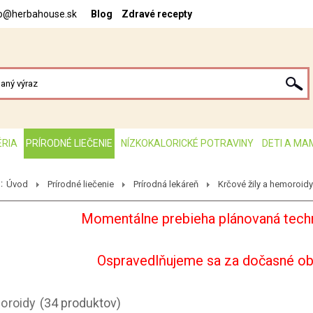
fo@herbahouse.sk
Blog
Zdravé recepty
ÉRIA
PRÍRODNÉ LIEČENIE
NÍZKOKALORICKÉ POTRAVINY
DETI A MA
:
Úvod
Prírodné liečenie
Prírodná lekáreň
Krčové žily a hemoroidy
Momentálne prebieha plánovaná techn
Ospravedlňujeme sa za dočasné o
moroidy
(34 produktov)