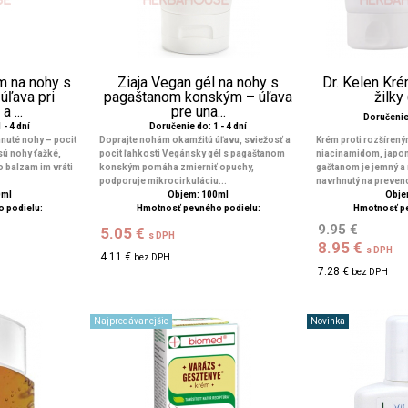
m na nohy s
Ziaja Vegan gél na nohy s
Dr. Kelen Kr
úľava pri
pagaštanom konským – úľava
žilky
 ...
pre una...
Doručeni
 - 4 dní
Doručenie do: 1 - 4 dní
nuté nohy – pocit
Doprajte nohám okamžitú úľavu, sviežosť a
Krém proti rozšírený
sú nohy ťažké,
pocit ľahkosti Vegánsky gél s pagaštanom
niacinamidom, japo
 balzam im vráti
konským pomáha zmierniť opuchy,
gaštanom je jemný a
podporuje mikrocirkuláciu...
navrhnutý na prevenci
0ml
Objem: 100ml
Obje
 podielu:
Hmotnosť pevného podielu:
Hmotnosť p
9.95 €
5.05 €
s DPH
8.95 €
s DPH
4.11 €
bez DPH
7.28 €
bez DPH
Najpredávanejšie
Novinka