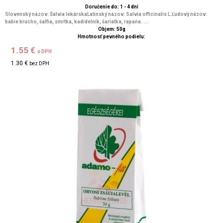
Doručenie do: 1 - 4 dní
Slovenský názov: Šalvia lekárskaLatinský názov: Salvia officinalis L.Ľudový názov:
babie brucho, šalfia, smrtka, kadidelník, šariatka, rapaňa. ...
Objem: 50g
Hmotnosť pevného podielu:
1.55 €
s DPH
1.30 €
bez DPH