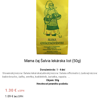
Mama čaj Šalvia lekárska list (50g)
Doručenie do: 1 - 4 dní
Slovenský názov: Šalvia lekárskaLatinský názov: Salvia officinalis L.Ľudový názov:
babie brucho, šalfia, smrtka, kadidelník, šariatka, rapaňa. ...
Objem: 50g
Hmotnosť pevného podielu:
1.30 €
s DPH
1.09 €
bez DPH