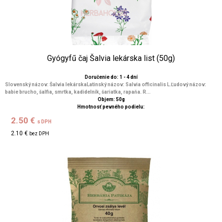
Gyógyfű čaj Šalvia lekárska list (50g)
Doručenie do: 1 - 4 dní
Slovenský názov: Šalvia lekárskaLatinský názov: Salvia officinalis L.Ľudový názov:
babie brucho, šalfia, smrtka, kadidelník, šariatka, rapaňa. R...
Objem: 50g
Hmotnosť pevného podielu:
2.50 €
s DPH
2.10 €
bez DPH