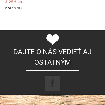
3.25 €
s DPH
2.73 €
bez DPH
DAJTE O NÁS VEDIEŤ AJ
OSTATNÝM