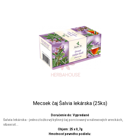
Mecsek čaj Šalvia lekárska (25ks)
Doručenie do: Vypredané
Šalvia lekárska - jednozložkový bylinný čaj porciovaný v nálevových vreckách,
s&aacut...
Objem: 25 x 0,7g
Hmotnosť pevného podielu: