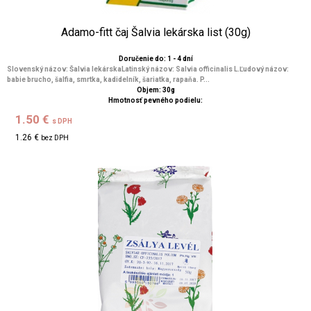
Adamo-fitt čaj Šalvia lekárska list (30g)
Doručenie do: 1 - 4 dní
Slovenský názov: Šalvia lekárskaLatinský názov: Salvia officinalis L.Ľudový názov:
babie brucho, šalfia, smrtka, kadidelník, šariatka, rapaňa. P...
Objem: 30g
Hmotnosť pevného podielu:
1.50 €
s DPH
1.26 €
bez DPH