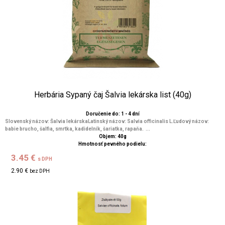
Herbária Sypaný čaj Šalvia lekárska list (40g)
Doručenie do: 1 - 4 dní
Slovenský názov: Šalvia lekárskaLatinský názov: Salvia officinalis L.Ľudový názov:
babie brucho, šalfia, smrtka, kadidelník, šariatka, rapaňa. ...
Objem: 40g
Hmotnosť pevného podielu:
3.45 €
s DPH
2.90 €
bez DPH