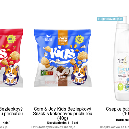
Najpredávanejšie
 Bezlepkový
Corn & Joy Kids Bezlepkový
Csepke ba
u príchuťou
Snack s kokosovou príchuťou
(1
(40g)
Doručenie
 - 4 dní
Doručenie do: 1 - 4 dní
ck je
Extrudovaný kukuričný snack je
Csepke aviváž na bie