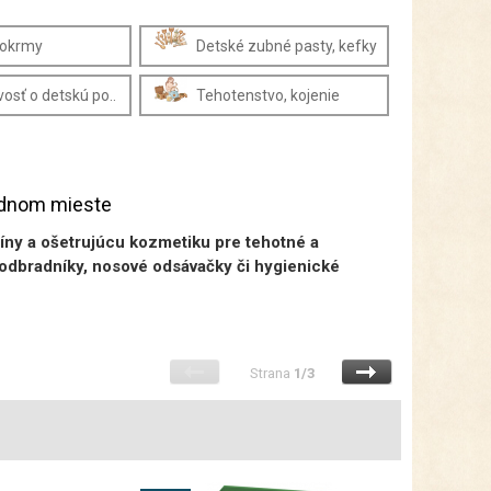
pokrmy
Detské zubné pasty, kefky
vosť o detskú po..
Tehotenstvo, kojenie
jednom mieste
íny a ošetrujúcu kozmetiku pre tehotné a
podbradníky, nosové odsávačky či hygienické
Strana
1/3