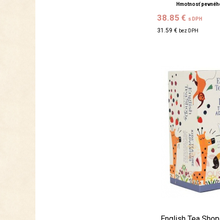
Hmotnosť pevného
38.85 €
s DPH
31.59 €
bez DPH
English Tea Shop