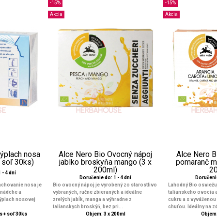
-15%
-15%
Akcia
Akcia
výplach nosa
Alce Nero Bio Ovocný nápoj
Alce Nero B
 soľ 30ks)
jablko broskyňa mango (3 x
pomaranč mr
200ml)
2
 - 4 dní
Doručenie do: 1 - 4 dní
Doručenie
achovanie nosa je
Bio ovocný nápoj je vyrobený zo starostlivo
Lahodný Bio osviežu
 nádche a
vybraných, ručne zbieraných a ideálne
talianskeho ovocia 
výplach nosovej
zrelých jabĺk, manga a výhradne z
cukru a s vyváženou
talianskych broskýň, bez pri...
chuťou. Ideálny na zd
 + soľ 30ks
Objem: 3 x 200ml
Objem: