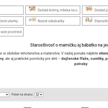
Detské krémy, mlieka na o..
Detské 
čené utierky..
Nosné odsávačky
Starostli
acie prostried..
Starostlivosť o mamičku aj bábätko na 
te si obdobie tehotenstva a materstva. V našej ponuke nájdete
vitam
ny
, ale aj praktické pomôcky pre deti –
dojčenské fľaše, cumlíky, 
potreby
.
Počet na stranu: