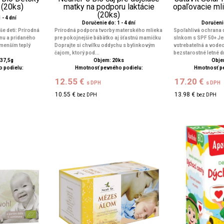
 (20ks)
matky na podporu laktácie
opaľovacie mli
(20ks)
 - 4 dní
Doručenie do: 1 - 4 dní
Doručenie
še deti: Prírodná
Prírodná podpora tvorby materského mlieka
Spoľahlivá ochrana 
ínu a pridaného
pre pokojnejšie bábätko aj šťastnú mamičku
slnkom s SPF 50+ Je
jmenším teplý
Doprajte si chvíľku oddychu s bylinkovým
vstrebateľná a vodeo
čajom, ktorý pod...
bezstarostné letné dn
 37,5g
Objem: 20ks
Obje
 podielu:
Hmotnosť pevného podielu:
Hmotnosť p
12.55 €
17.20 €
s DPH
s DPH
10.55 €
13.98 €
bez DPH
bez DPH