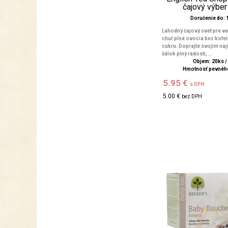
čajový výber
Doručenie do: 1
Lahodný čajový svet pre va
chuť plná ovocia bez kofe
cukru. Doprajte svojim na
šálok plný radosti, ...
Objem: 20ks /
Hmotnosť pevného
5.95 €
s DPH
5.00 €
bez DPH