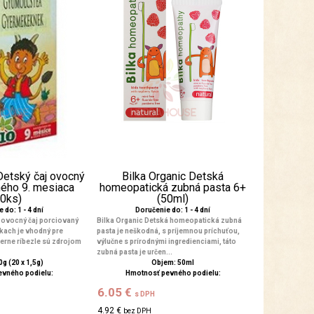
Detský čaj ovocný
Bilka Organic Detská
ného 9. mesiaca
homeopatická zubná pasta 6+
20ks)
(50ml)
 do: 1 - 4 dní
Doručenie do: 1 - 4 dní
 ovocný čaj porciovaný
Bilka Organic Detská homeopatická zubná
kach je vhodný pre
pasta je neškodná, s príjemnou príchuťou,
čierne ríbezle sú zdrojom
výlučne s prírodnými ingredienciami, táto
zubná pasta je určen...
g (20 x 1,5g)
Objem: 50ml
evného podielu:
Hmotnosť pevného podielu:
6.05 €
s DPH
4.92 €
bez DPH