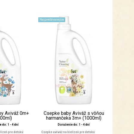
Najpredávanejšie
by Aviváž 0m+
Csepke baby Aviváž s vôňou
000ml)
harmančeka 3m+ (1000ml)
 do: 1 - 4 dní
Doručenie do: 1 - 4 dní
lizeň pre detskú
Csepke aviváž na bielizeň pre detskú