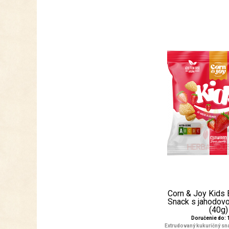
Corn & Joy Kids
Snack s jahodovo
(40g)
Doručenie do: 1
Extrudovaný kukuričný sna