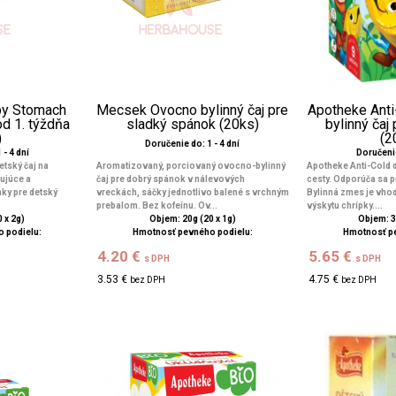
by Stomach
Mecsek Ovocno bylinný čaj pre
Apotheke Anti
od 1. týždňa
sladký spánok (20ks)
bylinný čaj 
)
(2
Doručenie do: 1 - 4 dní
 - 4 dní
Doručenie
tský čaj na
Aromatizovaný, porciovaný ovocno-bylinný
Apotheke Anti-Cold d
ujúce a
čaj pre dobrý spánok v nálevových
cesty. Odporúča sa pr
ky pre detský
vreckách, sáčky jednotlivo balené s vrchným
Bylinná zmes je vho
prebalom. Bez kofeínu. Ov...
výskytu chrípky....
 x 2g)
Objem: 20g (20 x 1g)
Objem: 3
 podielu:
Hmotnosť pevného podielu:
Hmotnosť p
4.20 €
5.65 €
s DPH
s DPH
3.53 €
4.75 €
bez DPH
bez DPH