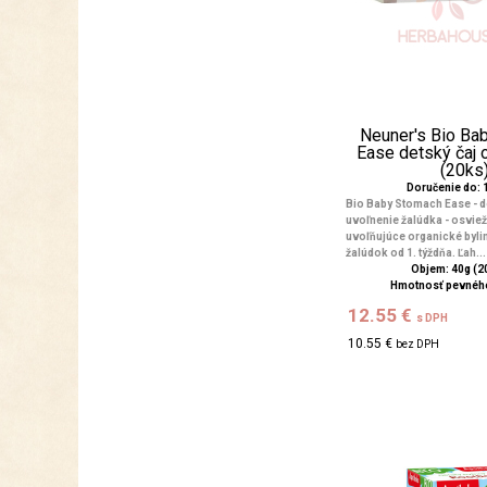
Neuner's Bio Ba
Ease detský čaj 
(20ks
Doručenie do: 1
Bio Baby Stomach Ease - de
uvoľnenie žalúdka - osviež
uvoľňujúce organické bylin
žalúdok od 1. týždňa. Ľah...
Objem: 40g (20
Hmotnosť pevného
12.55 €
s DPH
10.55 €
bez DPH