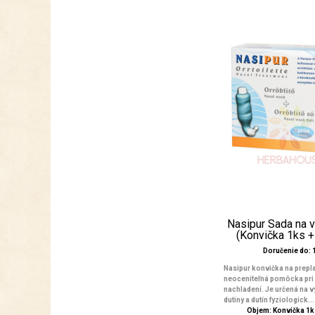
Nasipur Sada na 
(Konvička 1ks +
Doručenie do: 1
Nasipur konvička na prepl
neoceniteľná pomôcka pri
nachladení. Je určená na 
dutiny a dutín fyziologick...
Objem: Konvička 1ks