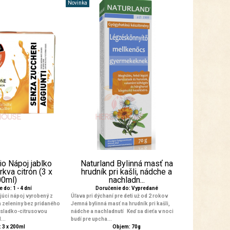
Novinka
io Nápoj jablko
Naturland Bylinná masť na
kva citrón (3 x
hrudník pri kašli, nádche a
00ml)
nachladn...
 do: 1 - 4 dní
Doručenie do: Vypredané
júci nápoj vyrobený z
Úľava pri dýchaní pre deti už od 2 rokov
a zeleniny bez pridaného
Jemná bylinná masť na hrudník pri kašli,
 sladko-citrusovou
nádche a nachladnutí Keď sa dieťa v noci
...
budí pre upcha...
 3 x 200ml
Objem: 70g