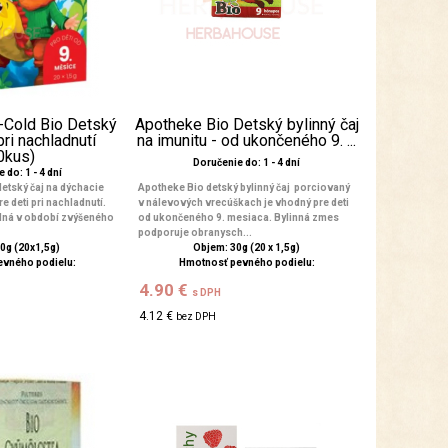
-Cold Bio Detský
Apotheke Bio Detský bylinný čaj
pri nachladnutí
na imunitu - od ukončeného 9. ...
0kus)
Doručenie do: 1 - 4 dní
 do: 1 - 4 dní
etský čaj na dýchacie
Apotheke Bio detský bylinný čaj porciovaný
e deti pri nachladnutí.
v nálevových vrecúškach je vhodný pre deti
dná v období zvýšeného
od ukončeného 9. mesiaca. Bylinná zmes
podporuje obranysch...
0g (20x1,5g)
Objem: 30g (20 x 1,5g)
evného podielu:
Hmotnosť pevného podielu:
4.90 €
s DPH
4.12 €
bez DPH