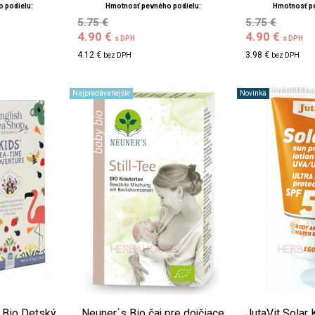
 podielu:
Hmotnosť pevného podielu:
Hmotnosť p
5.75 €
5.75 €
4.90 €
4.90 €
s DPH
s DPH
4.12 €
3.98 €
bez DPH
bez DPH
Najpredávanejšie
Novinka
 Bio Detský
Neuner´s Bio čaj pre dojčiace
JutaVit Solar