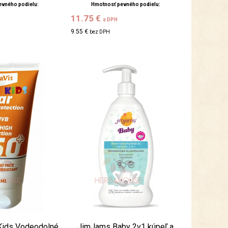
evného podielu:
Hmotnosť pevného podielu:
11.75 €
s DPH
9.55 €
bez DPH
 Kids Vodeodolné
JimJams Baby 2v1 kúpeľ a