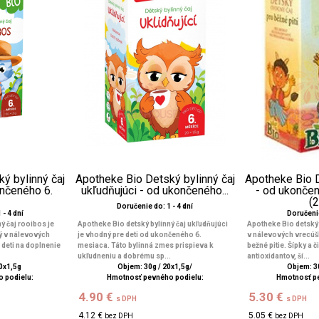
ý bylinný čaj
Apotheke Bio Detský bylinný čaj
Apotheke Bio 
ončeného 6.
ukľudňujúci - od ukončeného...
- od ukonče
(
Doručenie do: 1 - 4 dní
 - 4 dní
Doručenie
ý čaj rooibos je
Apotheke Bio detský bylinný čaj ukľudňujúci
Apotheke Bio detský
ý v nálevových
je vhodný pre deti od ukončeného 6.
v nálevových vrecúš
 deti na doplnenie
mesiaca. Táto bylinná zmes prispieva k
bežné pitie. Šípky a 
ukľudneniu a dobrému sp...
antioxidantov, ší...
0x1,5g
Objem: 30g / 20x1,5g/
Objem: 30
 podielu:
Hmotnosť pevného podielu:
Hmotnosť p
4.90 €
5.30 €
s DPH
s DPH
4.12 €
5.05 €
bez DPH
bez DPH