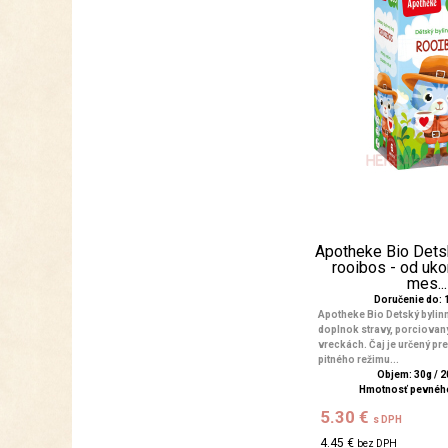
Apotheke Bio Detsk
rooibos - od uk
mes...
Doručenie do: 1
Apotheke Bio Detský bylinn
doplnok stravy, porciovan
vreckách. Čaj je určený pre
pitného režimu...
Objem: 30g / 2
Hmotnosť pevného
5.30 €
s DPH
4.45 €
bez DPH