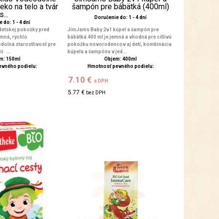
eko na telo a tvár
šampón pre bábätká (400ml)
s...
Doručenie do: 1 - 4 dní
 do: 1 - 4 dní
detskej pokožky pred
JimJams Baby 2v1 kúpeľ a šampón pre
mná, rýchlo
bábätká 400 ml je jemná a vhodná pre citlivú
dolná starostlivosť pre
pokožku novorodencov aj detí, kombinácia
i ...
kúpeľa a šampónu v jed...
m: 150ml
Objem: 400ml
evného podielu:
Hmotnosť pevného podielu:
7.10 €
s DPH
5.77 €
bez DPH