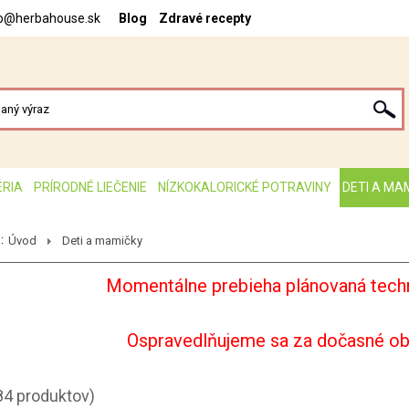
fo@herbahouse.sk
Blog
Zdravé recepty
ÉRIA
PRÍRODNÉ LIEČENIE
NÍZKOKALORICKÉ POTRAVINY
DETI A MA
:
Úvod
Deti a mamičky
Momentálne prebieha plánovaná techn
Ospravedlňujeme sa za dočasné o
84 produktov)