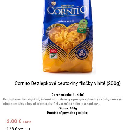
Cornito Bezlepkové cestoviny fliačky vlnité (200g)
Doručenie do: 1 - 4 dní
Bezlepkové, bezvaječné, kukuričné cestoviny vynikajúcej kvality a chuti, s nízkym
obsahom tuku a bez cholesterolu. Pri varení sa nelepia a zachov...
Objem: 200g
Hmotnosť pevného podielu:
2.00 €
s DPH
1.68 €
bez DPH