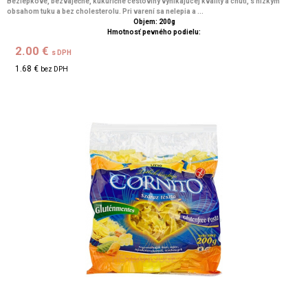
Bezlepkové, bezvaječné, kukuričné ​​cestoviny vynikajúcej kvality a chuti, s nízkym
obsahom tuku a bez cholesterolu. Pri varení sa nelepia a ...
Objem: 200g
Hmotnosť pevného podielu:
2.00 €
s DPH
1.68 €
bez DPH