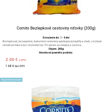
Cornito Bezlepkové cestoviny niťovky (200g)
Doručenie do: 1 - 4 dní
Bezlepkové, bezvaječné, kukuričné cestoviny vynikajúcej kvality a chuti, s nízkym
obsahom tuku a bez cholesterolu. Pri varení sa nelepia a zachov...
Objem: 200g
Hmotnosť pevného podielu:
2.00 €
s DPH
1.68 €
bez DPH
Najpredávanejšie