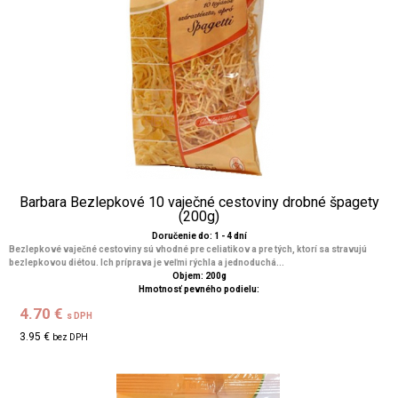
Barbara Bezlepkové 10 vaječné cestoviny drobné špagety
(200g)
Doručenie do: 1 - 4 dní
Bezlepkové vaječné cestoviny sú vhodné pre celiatikov a pre tých, ktorí sa stravujú
bezlepkovou diétou. Ich príprava je veľmi rýchla a jednoduchá...
Objem: 200g
Hmotnosť pevného podielu:
4.70 €
s DPH
3.95 €
bez DPH