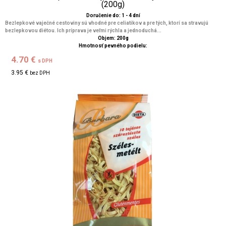
(200g)
Doručenie do: 1 - 4 dní
Bezlepkové vaječné cestoviny sú vhodné pre celiatikov a pre tých, ktorí sa stravujú
bezlepkovou diétou. Ich príprava je veľmi rýchla a jednoduchá...
Objem: 200g
Hmotnosť pevného podielu:
4.70 €
s DPH
3.95 €
bez DPH