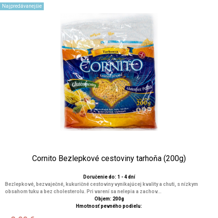
Najpredávanejšie
Cornito Bezlepkové cestoviny tarhoňa (200g)
Doručenie do: 1 - 4 dní
Bezlepkové, bezvaječné, kukuričné cestoviny vynikajúcej kvality a chuti, s nízkym
obsahom tuku a bez cholesterolu. Pri varení sa nelepia a zachov...
Objem: 200g
Hmotnosť pevného podielu: