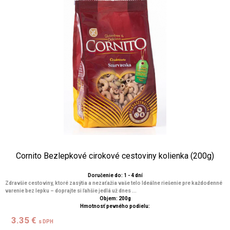
Cornito Bezlepkové cirokové cestoviny kolienka (200g)
Doručenie do: 1 - 4 dní
Zdravšie cestoviny, ktoré zasýtia a nezaťažia vaše telo Ideálne riešenie pre každodenné
varenie bez lepku – doprajte si ľahšie jedlá už dnes ...
Objem: 200g
Hmotnosť pevného podielu:
3.35 €
s DPH