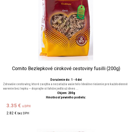
Cornito Bezlepkové cirokové cestoviny fusilli (200g)
Doručenie do: 1 - 4 dní
Zdravšie cestoviny, ktoré zasýtia a nezaťažia vaše telo Ideálne riešenie pre každodenné
varenie bez lepku – doprajte si ľahšie jedlá už dnes ...
Objem: 200g
Hmotnosť pevného podielu:
3.35 €
s DPH
2.82 €
bez DPH