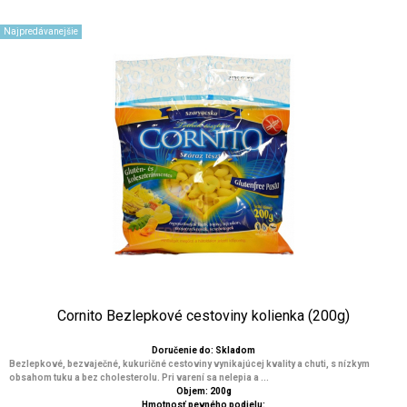
Najpredávanejšie
Cornito Bezlepkové cestoviny kolienka (200g)
Doručenie do: Skladom
Bezlepkové, bezvaječné, kukuričné ​​cestoviny vynikajúcej kvality a chuti, s nízkym
obsahom tuku a bez cholesterolu. Pri varení sa nelepia a ...
Objem: 200g
Hmotnosť pevného podielu: