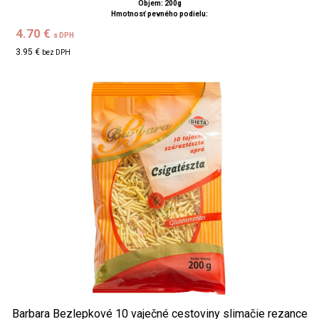
Objem: 200g
Hmotnosť pevného podielu:
4.70 €
s DPH
3.95 €
bez DPH
Barbara Bezlepkové 10 vaječné cestoviny slimačie rezance