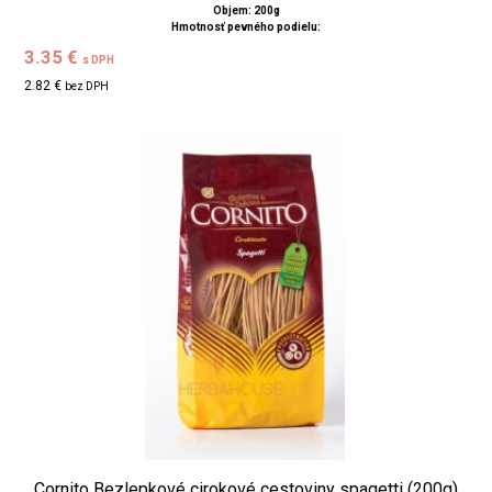
Objem: 200g
Hmotnosť pevného podielu:
3.35 €
s DPH
2.82 €
bez DPH
Cornito Bezlepkové cirokové cestoviny spagetti (200g)