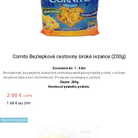
Cornito Bezlepkové cestoviny široké rezance (200g)
Doručenie do: 1 - 4 dní
Bezlepkové, bezvaječné, kukuričné cestoviny vynikajúcej kvality a chuti, s nízkym
obsahom tuku a bez cholesterolu. Pri varení sa nelepia a zachov...
Objem: 200g
Hmotnosť pevného podielu:
2.00 €
s DPH
1.68 €
bez DPH
Najpredávanejšie