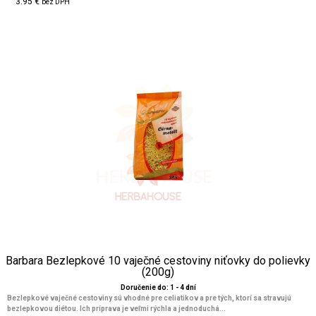
3.95 €
bez DPH
Barbara Bezlepkové 10 vaječné cestoviny niťovky do polievky
(200g)
Doručenie do: 1 - 4 dní
Bezlepkové vaječné cestoviny sú vhodné pre celiatikov a pre tých, ktorí sa stravujú
bezlepkovou diétou. Ich príprava je veľmi rýchla a jednoduchá...