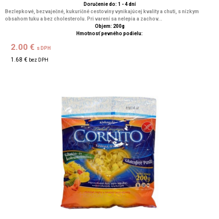
Doručenie do: 1 - 4 dní
Bezlepkové, bezvaječné, kukuričné cestoviny vynikajúcej kvality a chuti, s nízkym
obsahom tuku a bez cholesterolu. Pri varení sa nelepia a zachov...
Objem: 200g
Hmotnosť pevného podielu:
2.00 €
s DPH
1.68 €
bez DPH