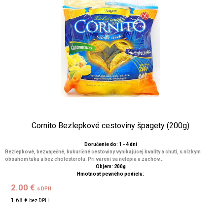
Cornito Bezlepkové cestoviny špagety (200g)
Doručenie do: 1 - 4 dní
Bezlepkové, bezvaječné, kukuričné cestoviny vynikajúcej kvality a chuti, s nízkym
obsahom tuku a bez cholesterolu. Pri varení sa nelepia a zachov...
Objem: 200g
Hmotnosť pevného podielu:
2.00 €
s DPH
1.68 €
bez DPH