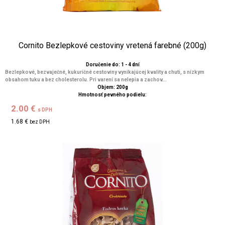
Cornito Bezlepkové cestoviny vretená farebné (200g)
Doručenie do: 1 - 4 dní
Bezlepkové, bezvaječné, kukuričné cestoviny vynikajúcej kvality a chuti, s nízkym
obsahom tuku a bez cholesterolu. Pri varení sa nelepia a zachov...
Objem: 200g
Hmotnosť pevného podielu:
2.00 €
s DPH
1.68 €
bez DPH