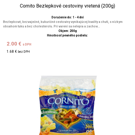
Cornito Bezlepkové cestoviny vretená (200g)
Doručenie do: 1 - 4 dní
Bezlepkové, bezvaječné, kukuričné cestoviny vynikajúcej kvality a chuti, s nízkym
obsahom tuku a bez cholesterolu. Pri varení sa nelepia a zachov...
Objem: 200g
Hmotnosť pevného podielu:
2.00 €
s DPH
1.68 €
bez DPH