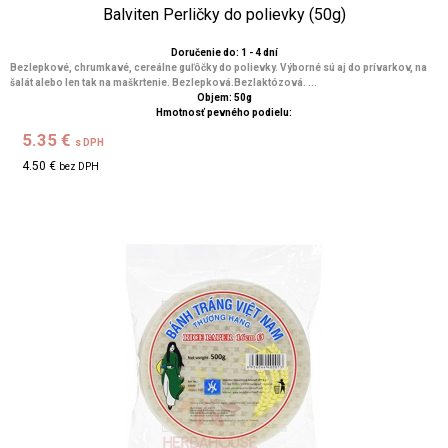
Balviten Perličky do polievky (50g)
Doručenie do: 1 - 4 dní
Bezlepkové, chrumkavé, cereálne guľôčky do polievky. Výborné sú aj do prívarkov, na
šalát alebo len tak na maškrtenie. Bezlepková.Bezlaktózová. ...
Objem: 50g
Hmotnosť pevného podielu:
5.35 €
s DPH
4.50 €
bez DPH