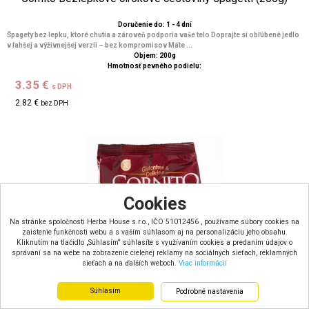
Doručenie do: 1 - 4 dní
Špagety bez lepku, ktoré chutia a zároveň podporia vaše telo Doprajte si obľúbené jedlo
v ľahšej a výživnejšej verzii – bez kompromisov Máte ...
Objem: 200g
Hmotnosť pevného podielu:
3.35 €
s DPH
2.82 €
bez DPH
Cookies
Na stránke spoločnosti Herba House s.r.o., IČO 51012456 , používame súbory cookies na
zaistenie funkčnosti webu a s vaším súhlasom aj na personalizáciu jeho obsahu.
Kliknutím na tlačidlo „Súhlasím“ súhlasíte s využívaním cookies a predaním údajov o
správaní sa na webe na zobrazenie cielenej reklamy na sociálnych sieťach, reklamných
sieťach a na ďalších weboch.
Viac informácií
Súhlasím
Podrobné nastavenia