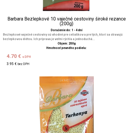
Barbara Bezlepkové 10 vaječné cestoviny široké rezance
(200g)
Doručenie do: 1 - 4 dní
Bezlepkové vaječné cestoviny sú vhodné pre celiatikov a pre tých, ktorí sa stravujú
bezlepkovou diétou. Ich príprava je veľmi rýchla a jednoduchá...
Objem: 200g
Hmotnosť pevného podielu:
4.70 €
s DPH
3.95 €
bez DPH