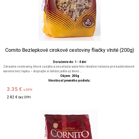
Cornito Bezlepkové cirokové cestoviny fliačky vlnité (200g)
Doručenie do: 1 - 4 dní
Zdravšie cestoviny, ktoré zasýtia a nezaťažia vaše telo Ideálne riešenie pre každodenné
varenie bez lepku – doprajte si ľahšie jedlá už dnes ...
Objem: 200g
Hmotnosť pevného podielu:
3.35 €
s DPH
2.82 €
bez DPH