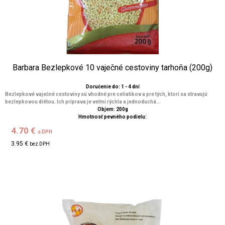
Barbara Bezlepkové 10 vaječné cestoviny tarhoňa (200g)
Doručenie do: 1 - 4 dní
Bezlepkové vaječné cestoviny sú vhodné pre celiatikov a pre tých, ktorí sa stravujú
bezlepkovou diétou. Ich príprava je veľmi rýchla a jednoduchá...
Objem: 200g
Hmotnosť pevného podielu:
4.70 €
s DPH
3.95 €
bez DPH