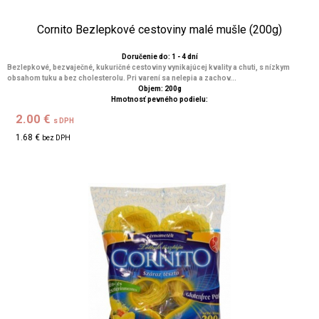
Cornito Bezlepkové cestoviny malé mušle (200g)
Doručenie do: 1 - 4 dní
Bezlepkové, bezvaječné, kukuričné cestoviny vynikajúcej kvality a chuti, s nízkym
obsahom tuku a bez cholesterolu. Pri varení sa nelepia a zachov...
Objem: 200g
Hmotnosť pevného podielu:
2.00 €
s DPH
1.68 €
bez DPH