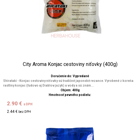
City Aroma Konjac cestoviny niťovky (400g)
Doručenie do: Vypredané
Shirataki - Konjac cestoviny niťovky sú tradičné japonské rezance. Vyrobené z koreňa
rastliny konjac (ľudovo aj Diablov jazyk) a vody a sú znám...
Objem: 400g
Hmotnosť pevného podielu:
2.90 €
s DPH
2.44 €
bez DPH