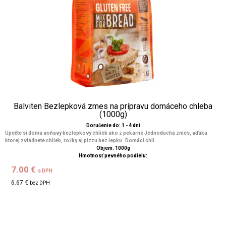
Balviten Bezlepková zmes na prípravu domáceho chleba
(1000g)
Doručenie do: 1 - 4 dní
Upečte si doma voňavý bezlepkový chlieb ako z pekárne Jednoduchá zmes, vďaka
ktorej zvládnete chlieb, rožky aj pizzu bez lepku Domáci chli...
Objem: 1000g
Hmotnosť pevného podielu:
7.00 €
s DPH
6.67 €
bez DPH