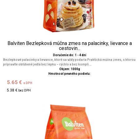
Balviten Bezlepková múčna zmes na palacinky, lievance a
cestovin...
Doručenie do: 1 - 4 dní
Bezlepkové palacinky a lievance, ktoré sa vždy podaria Praktická múčna zmes, s ktorou
pripravíte obľúbené jedlá bez lepku – rýchlo a bez kompli...
Objem: 1000g
Hmotnosť pevného podielu:
5.65 €
s DPH
5.38 €
bez DPH