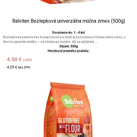
Balviten Bezlepková univerzálna múčna zmes (500g)
Doručenie do: 1 - 4 dní
Bezlepkové pečenie bez kompromisov v chuti aj konzistencii Univerzálna zmes, s
ktorou upečiete všetko – od chleba po koláče Ak sa vyhýbate ...
Objem: 500g
Hmotnosť pevného podielu:
4.50 €
s DPH
4.29 €
bez DPH