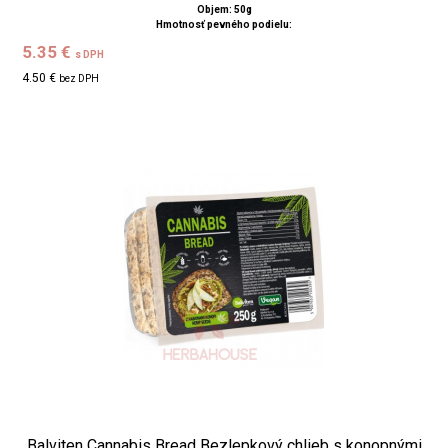
Objem: 50g
Hmotnosť pevného podielu:
5.35 €
s DPH
4.50 €
bez DPH
Balviten Cannabis Bread Bezlepkový chlieb s konopnými