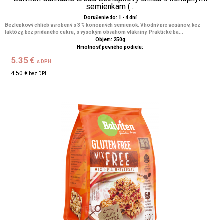
semienkam (...
Doručenie do: 1 - 4 dní
Bezlepkový chlieb vyrobený s 3 % konopných semienok. Vhodný pre vegánov, bez
laktózy, bez pridaného cukru, s vysokým obsahom vlákniny. Praktické ba...
Objem: 250g
Hmotnosť pevného podielu:
5.35 €
s DPH
4.50 €
bez DPH