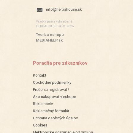
info@herbahouse.sk
Všetky práva vyhradené.
HERBAHOUSE.sk © 2026
Tvorba eshopu
:
MEDIAHELP.sk
Poradňa pre zákazníkov
Kontakt
Obchodné podmienky
Prečo sa registrovať?
Ako nakupovať v eshope
Reklamácie
Reklamačný formulár
Ochrana osobných údajov
Cookies
Elektronicke odstúpenie od zmluvy