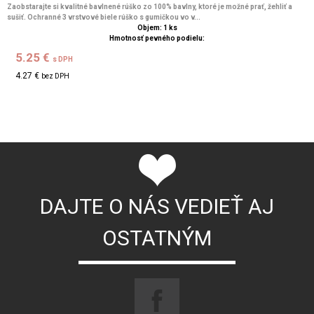
Zaobstarajte si kvalitné bavlnené rúško zo 100% bavlny, ktoré je možné prať, žehliť a
sušiť. Ochranné 3 vrstvové biele rúško s gumičkou vo v...
Objem: 1 ks
Hmotnosť pevného podielu:
5.25 €
s DPH
4.27 €
bez DPH
DAJTE O NÁS VEDIEŤ AJ
OSTATNÝM