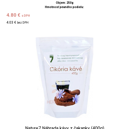
Objem: 250g
Hmotnosť pevného podielu:
4.80 €
s DPH
4.03 €
bez DPH
Nature7 Náhrada kávy z čakanky (400g)