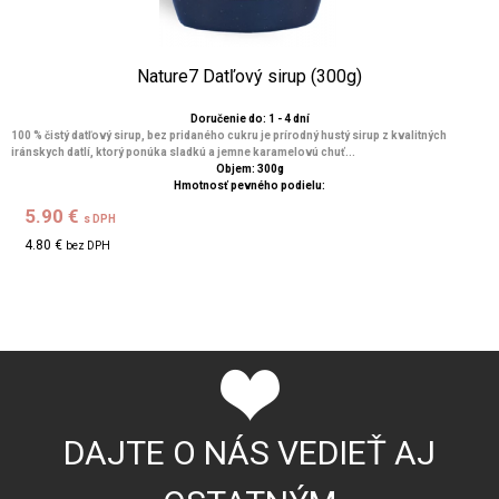
Nature7 Datľový sirup (300g)
Doručenie do: 1 - 4 dní
100 % čistý datľový sirup, bez pridaného cukru je prírodný hustý sirup z kvalitných
iránskych datlí, ktorý ponúka sladkú a jemne karamelovú chuť...
Objem: 300g
Hmotnosť pevného podielu:
5.90 €
s DPH
4.80 €
bez DPH
DAJTE O NÁS VEDIEŤ AJ