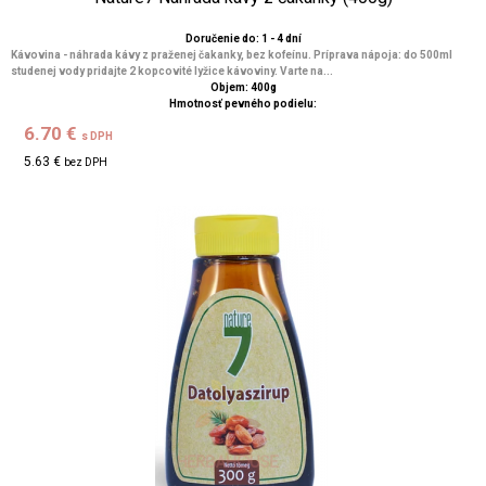
Doručenie do: 1 - 4 dní
Kávovina - náhrada kávy z praženej čakanky, bez kofeínu. Príprava nápoja: do 500ml
studenej vody pridajte 2 kopcovité lyžice kávoviny. Varte na...
Objem: 400g
Hmotnosť pevného podielu:
6.70 €
s DPH
5.63 €
bez DPH