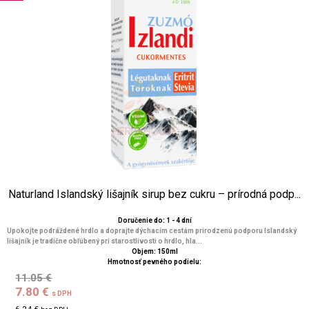
Naturland Islandský lišajník sirup bez cukru – prírodná podp...
Doručenie do: 1 - 4 dní
Upokojte podráždené hrdlo a doprajte dýchacím cestám prirodzenú podporu Islandský
lišajník je tradične obľúbený pri starostlivosti o hrdlo, hla...
Objem: 150ml
Hmotnosť pevného podielu:
11.05 €
7.80 €
s DPH