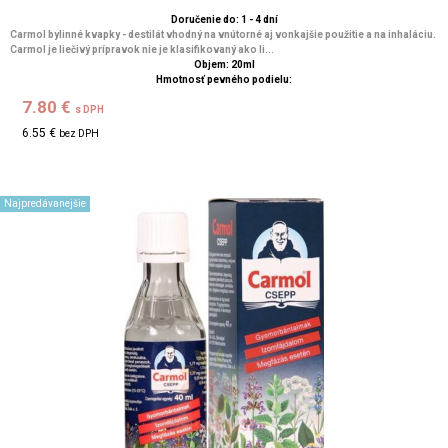
Doručenie do: 1 - 4 dní
Carmol bylinné kvapky - destilát vhodný na vnútorné aj vonkajšie použitie a na inhaláciu.
Carmol je liečivý prípravok nie je klasifikovaný ako li...
Objem: 20ml
Hmotnosť pevného podielu:
7.80 €
s DPH
6.55 €
bez DPH
Najpredávanejšie