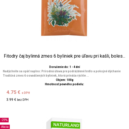
Fitodry čaj bylinná zmes 6 byliniek pre úľavu pri kašli, boles...
Doručenie do: 1 - 4 dní
Nadýchnite sa opäť naplno: Prírodná úľava pre podráždené hrdlo a pokojné dýchanie
Tradičná zmes 6 osvadčených byliniek, ktorá prináša rýchle ...
Objem: 100g
Hmotnosť pevného podielu:
4.75 €
s DPH
3.99 €
bez DPH
-29%
Akcia