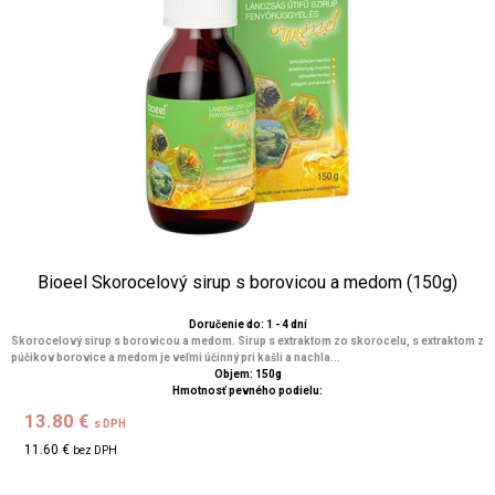
Bioeel Skorocelový sirup s borovicou a medom (150g)
Doručenie do: 1 - 4 dní
Skorocelový sirup s borovicou a medom. Sirup s extraktom zo skorocelu, s extraktom z
púčikov borovice a medom je veľmi účinný pri kašli a nachla...
Objem: 150g
Hmotnosť pevného podielu:
13.80 €
s DPH
11.60 €
bez DPH