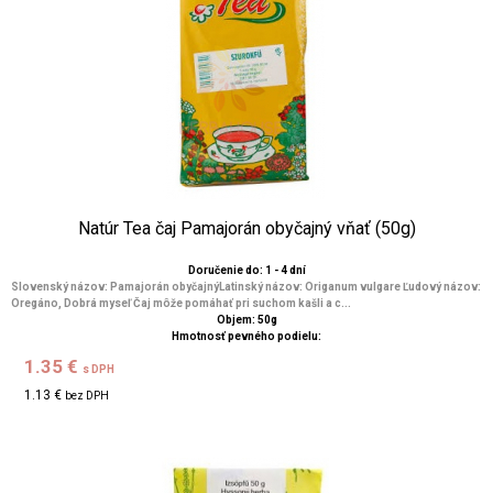
Natúr Tea čaj Pamajorán obyčajný vňať (50g)
Doručenie do: 1 - 4 dní
Slovenský názov: Pamajorán obyčajnýLatinský názov: Origanum vulgare Ľudový názov:
Oregáno, Dobrá myseľ Čaj môže pomáhať pri suchom kašli a c...
Objem: 50g
Hmotnosť pevného podielu:
1.35 €
s DPH
1.13 €
bez DPH