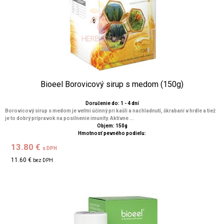
Bioeel Borovicový sirup s medom (150g)
Doručenie do: 1 - 4 dní
Borovicový sirup s medom je veľmi účinný pri kašli a nachladnutí, škrabaní v hrdle a tiež
je to dobrý prípravok na posilnenie imunity. Aktívne ...
Objem: 150g
Hmotnosť pevného podielu:
13.80 €
s DPH
11.60 €
bez DPH