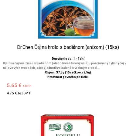
Dr.Chen Čaj na hrdlo s badiánom (anízom) (15ks)
Doručenie do: 1 - 4 dní
Bylinná čajová zmes s badiánom (alebo hviezdicový aníz) - porciovaný bylinný čaj v
nálevových vreckách, sáčky jednotlivo balené s vrchným prebal...
Objem: 37,5g (15sáčkov x 2,5g)
Hmotnosť pevného podielu:
5.65 €
s DPH
4.75 €
bez DPH