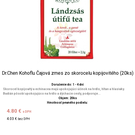
Dr.Chen Kohoflu Čajová zmes zo skorocelu kopijovitého (20ks)
Doručenie do: 1 - 4 dní
Skorocel kopijovitý a echinacea majú upokojujúci účinok na hrdlo, hltan a hlasivky.
Badián pôsobí upokojujúco na hrdlo a dýchacie cesty, podporuje...
Objem: 20ks
Hmotnosť pevného podielu:
4.80 €
s DPH
4.03 €
bez DPH