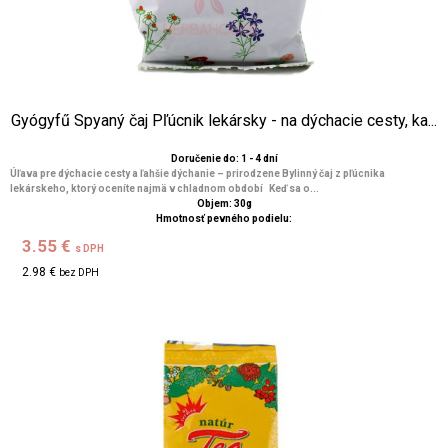
Gyógyfű Spyaný čaj Pľúcnik lekársky - na dýchacie cesty, ka...
Doručenie do: 1 - 4 dní
Úľava pre dýchacie cesty a ľahšie dýchanie – prirodzene Bylinný čaj z pľúcnika
lekárskeho, ktorý oceníte najmä v chladnom období Keď sa o...
Objem: 30g
Hmotnosť pevného podielu:
3.55 €
s DPH
2.98 €
bez DPH