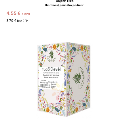
Objem: 12ks
Hmotnosť pevného podielu:
4.55 €
s DPH
3.70 €
bez DPH