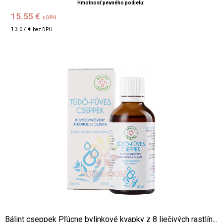
Hmotnosť pevného podielu:
15.55 €
s DPH
13.07 €
bez DPH
Bálint cseppek Pľúcne bylinkové kvapky z 8 liečivých rastlín...