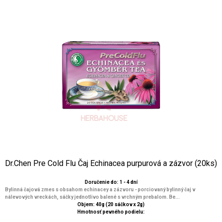
Dr.Chen Pre Cold Flu Čaj Echinacea purpurová a zázvor (20ks)
Doručenie do: 1 - 4 dní
Bylinná čajová zmes s obsahom echinacey a zázvoru - porciovaný bylinný čaj v
nálevových vreckách, sáčky jednotlivo balené s vrchným prebalom. Be...
Objem: 40g (20 sáčkov x 2g)
Hmotnosť pevného podielu: