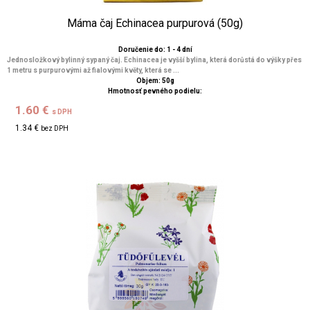
Máma čaj Echinacea purpurová (50g)
Doručenie do: 1 - 4 dní
Jednosložkový bylinný sypaný čaj. Echinacea je vyšší bylina, která dorůstá do výšky přes
1 metru s purpurovými až fialovými květy, která se ...
Objem: 50g
Hmotnosť pevného podielu:
1.60 €
s DPH
1.34 €
bez DPH