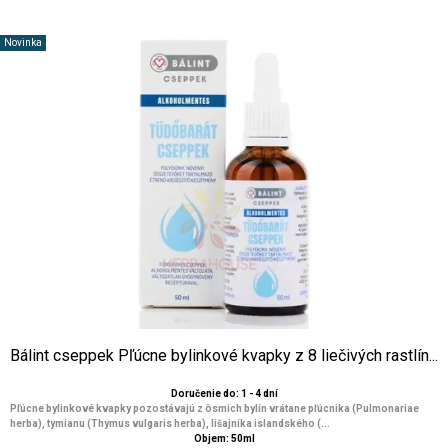
Novinka
Bálint cseppek Pľúcne bylinkové kvapky z 8 liečivých rastlín...
Doručenie do: 1 - 4 dní
Pľúcne bylinkové kvapky pozostávajú z ôsmich bylín vrátane pľúcnika (Pulmonariae
herba), tymianu (Thymus vulgaris herba), lišajníka islandského (...
Objem: 50ml