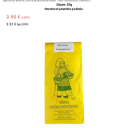
typickou vôňou, ktorá pripomína mätu. Táto rastlina je známa n...
Objem: 50g
Hmotnosť pevného podielu:
3.95 €
s DPH
3.32 €
bez DPH