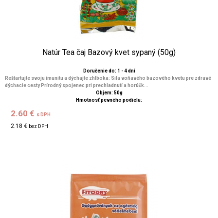
Natúr Tea čaj Bazový kvet sypaný (50g)
Doručenie do: 1 - 4 dní
Reštartujte svoju imunitu a dýchajte zhlboka: Sila voňavého bazového kvetu pre zdravé
dýchacie cesty Prírodný spojenec pri prechladnutí a horúčk...
Objem: 50g
Hmotnosť pevného podielu:
2.60 €
s DPH
2.18 €
bez DPH