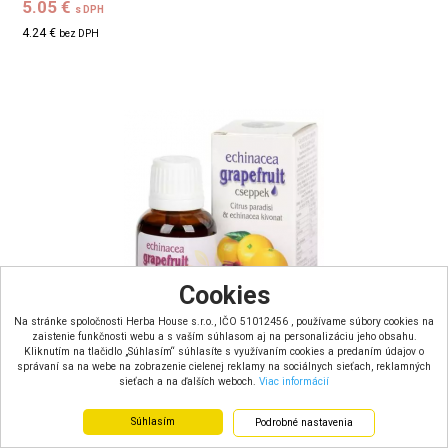
5.05 €
s DPH
4.24 €
bez DPH
Cookies
Na stránke spoločnosti Herba House s.r.o., IČO 51012456 , používame súbory cookies na
zaistenie funkčnosti webu a s vaším súhlasom aj na personalizáciu jeho obsahu.
Kliknutím na tlačidlo „Súhlasím“ súhlasíte s využívaním cookies a predaním údajov o
správaní sa na webe na zobrazenie cielenej reklamy na sociálnych sieťach, reklamných
sieťach a na ďalších weboch.
Viac informácií
Dr.Chen Výťažok z grapefruitových jadierok s echinaceou -
Súhlasím
Podrobné nastavenia
kvapk...