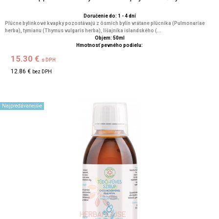
Doručenie do: 1 - 4 dní
Pľúcne bylinkové kvapky pozostávajú z ôsmich bylín vrátane pľúcnika (Pulmonariae
herba), tymianu (Thymus vulgaris herba), lišajníka islandského (...
Objem: 50ml
Hmotnosť pevného podielu:
15.30 €
s DPH
12.86 €
bez DPH
Najpredávanejšie