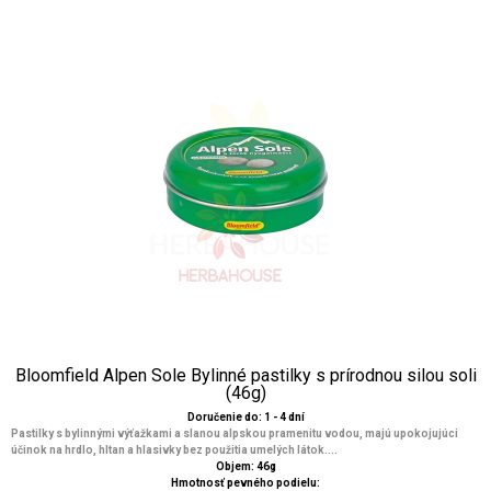
Bloomfield Alpen Sole Bylinné pastilky s prírodnou silou soli
(46g)
Doručenie do: 1 - 4 dní
Pastilky s bylinnými výťažkami a slanou alpskou pramenitu vodou, majú upokojujúci
účinok na hrdlo, hltan a hlasivky bez použitia umelých látok....
Objem: 46g
Hmotnosť pevného podielu: