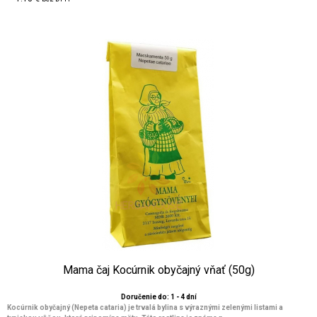
Mama čaj Kocúrnik obyčajný vňať (50g)
Doručenie do: 1 - 4 dní
Kocúrnik obyčajný (Nepeta cataria) je trvalá bylina s výraznými zelenými listami a