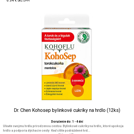
6.34 €
bez DPH
Dr. Chen Kohosep bylinkové cukríky na hrdlo (12ks)
Doručenie do: 1 - 4 dní
Uľavte svojmu hrdlu prirodzenou cestou Bylinkové cukríky na hrdlo, ktoré upokoja
hrdlo a podporia dýchacie cesty Keď cítite podráždené hrd...