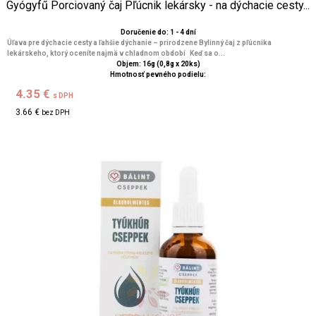
Gyógyfű Porciovaný čaj Pľúcnik lekársky - na dýchacie cesty...
Doručenie do: 1 - 4 dní
Úľava pre dýchacie cesty a ľahšie dýchanie – prirodzene Bylinný čaj z pľúcnika
lekárskeho, ktorý oceníte najmä v chladnom období Keď sa o...
Objem: 16g (0,8g x 20ks)
Hmotnosť pevného podielu:
4.35 €
s DPH
3.66 €
bez DPH