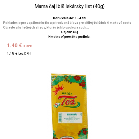
Mama čaj Ibiš lekársky list (40g)
Doručenie do: 1 - 4 dní
Pohladenie pre zapálené hrdlo a prirodzená úľava pre citlivý žalúdok či močové cesty
Objavte silu liečivých slizov, ktoré rýchlo upokoja such...
Objem: 40g
Hmotnosť pevného podielu:
1.40 €
s DPH
1.18 €
bez DPH