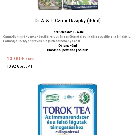
Dr. A. & L. Carmol kvapky (40ml)
Doručenie do: 1 - 4 dní
Carmol bylinné kvapky - destilát vhodný na vnútorné aj vonkajšie použitie a na inhaláciu.
Carmol je liečivý prípravok nie je klasifikovaný ako li...
Objem: 40ml
Hmotnosť pevného podielu:
13.00 €
s DPH
10.92 €
bez DPH