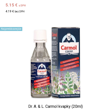
5.15 €
s DPH
4.19 €
bez DPH
Najpredávanejšie
Dr. A. & L. Carmol kvapky (20ml)