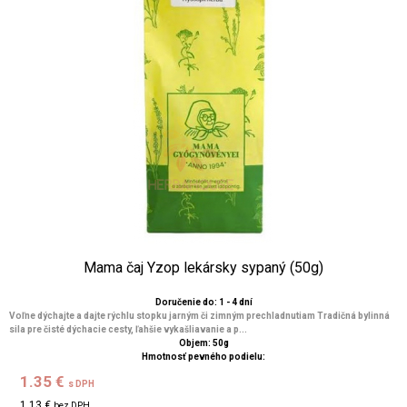
Mama čaj Yzop lekársky sypaný (50g)
Doručenie do: 1 - 4 dní
Voľne dýchajte a dajte rýchlu stopku jarným či zimným prechladnutiam Tradičná bylinná
sila pre čisté dýchacie cesty, ľahšie vykašliavanie a p...
Objem: 50g
Hmotnosť pevného podielu:
1.35 €
s DPH
1.13 €
bez DPH