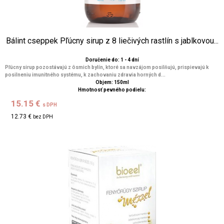
Bálint cseppek Pľúcny sirup z 8 liečivých rastlín s jablkovou...
Doručenie do: 1 - 4 dní
Pľúcny sirup pozostávajú z ôsmich bylín, ktoré sa navzájom posilňujú, prispievajú k
posilneniu imunitného systému, k zachovaniu zdravia horných d...
Objem: 150ml
Hmotnosť pevného podielu:
15.15 €
s DPH
12.73 €
bez DPH