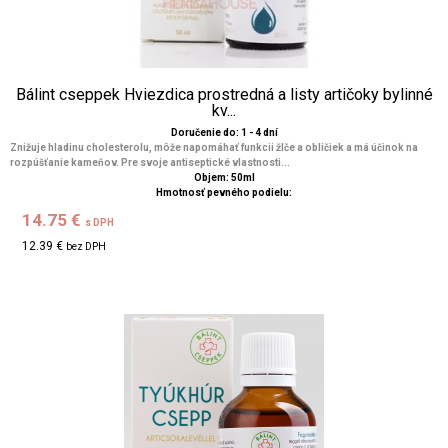
Bálint cseppek Hviezdica prostredná a listy artičoky bylinné
kv...
Doručenie do: 1 - 4 dní
Znižuje hladinu cholesterolu, môže napomáhať funkcii žlče a obličiek a má účinok na
rozpúšťanie kameňov. Pre svoje antiseptické vlastnosti...
Objem: 50ml
Hmotnosť pevného podielu:
14.75 €
s DPH
12.39 €
bez DPH