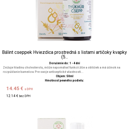
Bálint cseppek Hviezdica prostredná s listami artičoky kvapky
(5...
Doručenie do: 1 - 4 dní
Znižuje hladinu cholesterolu, môže napomáhať funkcii žlče a obličiek a má účinok na
rozpúšťanie kameňov. Pre svoje antiseptické vlastnosti...
Objem: 50ml
Hmotnosť pevného podielu:
14.45 €
s DPH
12.14 €
bez DPH