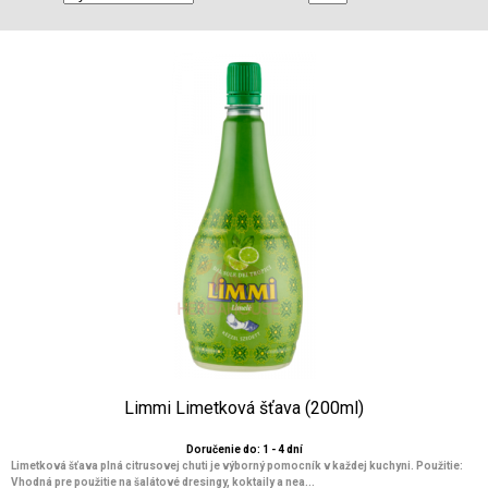
Limmi Limetková šťava (200ml)
Doručenie do: 1 - 4 dní
Limetková šťava plná citrusovej chuti je výborný pomocník v každej kuchyni. Použitie:
Vhodná pre použitie na šalátové dresingy, koktaily a nea...