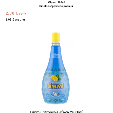
Objem: 200ml
Hmotnosť pevného podielu:
2.30 €
s DPH
1.93 €
bez DPH
Limmi Citrónová šťava (200ml)