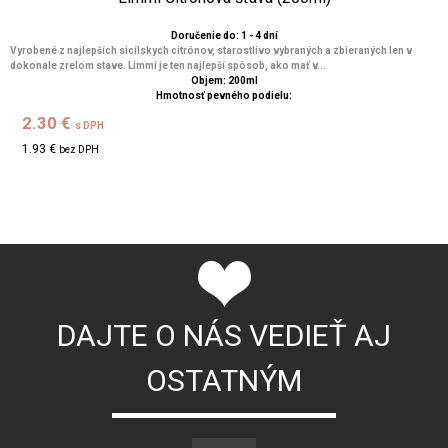
Doručenie do: 1 - 4 dní
Vyrobené z najlepších sicílskych citrónov, starostlivo vybraných a zbieraných len v
dokonale zrelom stave. Limmi je ten najlepší spôsob, ako mať v...
Objem: 200ml
Hmotnosť pevného podielu:
2.30 €
s DPH
1.93 €
bez DPH
DAJTE O NÁS VEDIEŤ AJ
OSTATNÝM