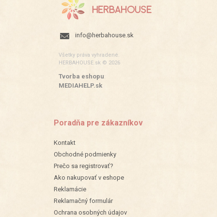
info@herbahouse.sk
Všetky práva vyhradené.
HERBAHOUSE.sk © 2026
Tvorba eshopu
:
MEDIAHELP.sk
Poradňa pre zákazníkov
Kontakt
Obchodné podmienky
Prečo sa registrovať?
Ako nakupovať v eshope
Reklamácie
Reklamačný formulár
Ochrana osobných údajov