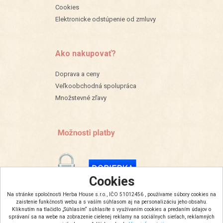
Cookies
Elektronicke odstúpenie od zmluvy
Ako nakupovať?
Doprava a ceny
Veľkoobchodná spolupráca
Množstevné zľavy
Cookies
Na stránke spoločnosti Herba House s.r.o., IČO 51012456 , používame súbory cookies na
zaistenie funkčnosti webu a s vaším súhlasom aj na personalizáciu jeho obsahu.
Kliknutím na tlačidlo „Súhlasím“ súhlasíte s využívaním cookies a predaním údajov o
správaní sa na webe na zobrazenie cielenej reklamy na sociálnych sieťach, reklamných