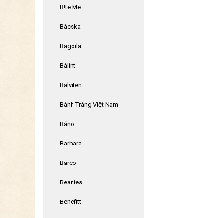
B!te Me
Bácska
Bagoila
Bálint
Balviten
Bánh Tráng Việt Nam
Bánó
Barbara
Barco
Beanies
Benefitt