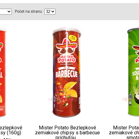
Počet na stranu:
Bezlepkové
Mister Potato Bezlepkové
Mister Pot
sy (160g)
zemiakové chipsy s barbecue
zemiakové ch
príchuťou ...
smota