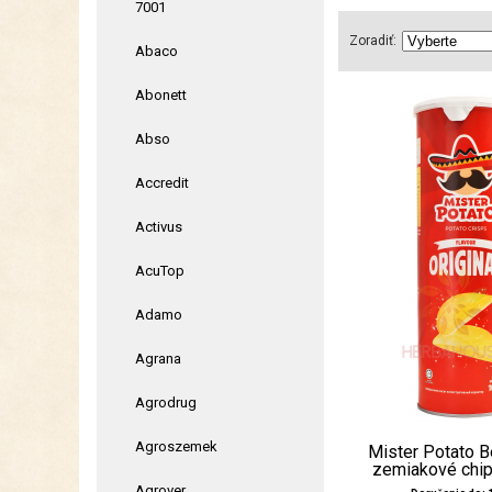
7001
Zoradiť:
Abaco
Abonett
Abso
Accredit
Activus
AcuTop
Adamo
Agrana
Agrodrug
Agroszemek
Mister Potato 
zemiakové chip
Agrover