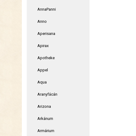
AnnaPanni
Anno
Aperisana
Apirax
Apotheke
Appel
Aqua
Aranyfácán
Arizona
Arkánum
Armárium