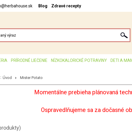
fo@herbahouse.sk
Blog
Zdravé recepty
ÉRIA
PRÍRODNÉ LIEČENIE
NÍZKOKALORICKÉ POTRAVINY
DETI A MA
:
Úvod
Mister Potato
Momentálne prebieha plánovaná techn
Ospravedlňujeme sa za dočasné o
produkty)