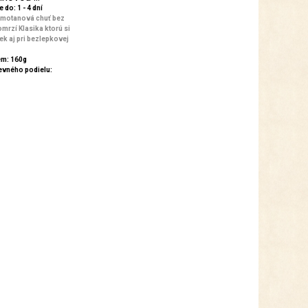
 do: 1 - 4 dní
smotanová chuť bez
omrzí Klasika ktorú si
ek aj pri bezlepkovej
m: 160g
evného podielu: