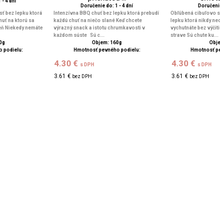
 - 4 dní
Doručenie do: 1 - 4 dní
Doručenie
ť bez lepku ktorá
Intenzívna BBQ chuť bez lepku ktorá prebudí
Obľúbená cibuľovo 
uť na ktorú sa
každú chuť na niečo slané Keď chcete
lepku ktorá nikdy ne
eň Niekedy nemáte
výrazný snack a istotu chrumkavosti v
vychutnáte bez výčiti
každom súste Sú c...
strave Sú chute ku...
0g
Objem: 160g
Obje
 podielu:
Hmotnosť pevného podielu:
Hmotnosť p
4.30 €
4.30 €
s DPH
s DPH
3.61 €
3.61 €
bez DPH
bez DPH