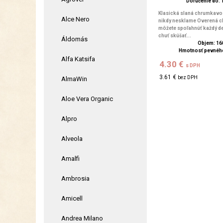
Doručenie do: 1
Klasická slaná chrumkavos
Alce Nero
nikdy nesklame Overená ch
môžete spoľahnúť každý d
chuť skúšať...
Áldomás
Objem: 16
Hmotnosť pevného
Alfa Katsifa
4.30 €
s DPH
3.61 €
bez DPH
AlmaWin
Aloe Vera Organic
Alpro
Alveola
Amalfi
Ambrosia
Amicell
Andrea Milano