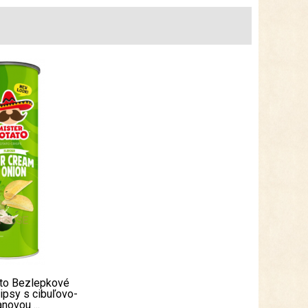
ato Bezlepkové
ipsy s cibuľovo-
novou ...