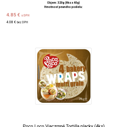
Objem: 320g (8ks x 40g)
Hmotnosť pevného podielu:
4.85 €
s DPH
4.08 €
bez DPH
Poco Loco Viaczrnné Tortilla placky (4ks)