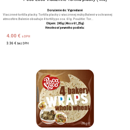
Doručenie do: Vypredané
Viaczrnné tortilla placky. Tortilla placky z viaczrnnej múky.Balené v ochrannej
atmosfére.Balenie obsahuje 4 tortilly po cca. 61g. Použitie: Tor...
Objem: 245g (4ks x 61,25g)
Hmotnosť pevného podielu:
4.00 €
s DPH
3.36 €
bez DPH