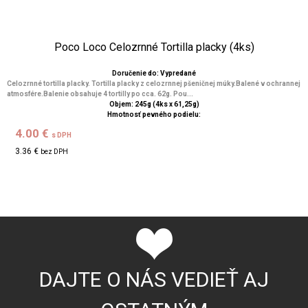
Poco Loco Celozrnné Tortilla placky (4ks)
Doručenie do: Vypredané
Celozrnné tortilla placky. Tortilla placky z celozrnnej pšeničnej múky.Balené v ochrannej
atmosfére.Balenie obsahuje 4 tortilly po cca. 62g. Pou...
Objem: 245g (4ks x 61,25g)
Hmotnosť pevného podielu:
4.00 €
s DPH
3.36 €
bez DPH
DAJTE O NÁS VEDIEŤ AJ