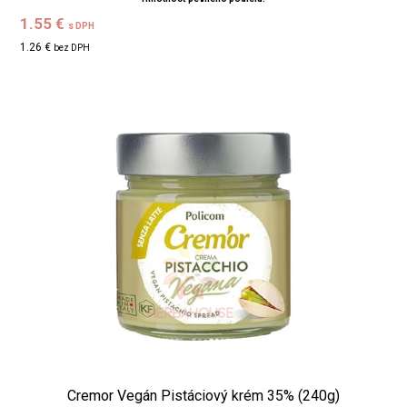
1.55 €
s DPH
1.26 €
bez DPH
Cremor Vegán Pistáciový krém 35% (240g)