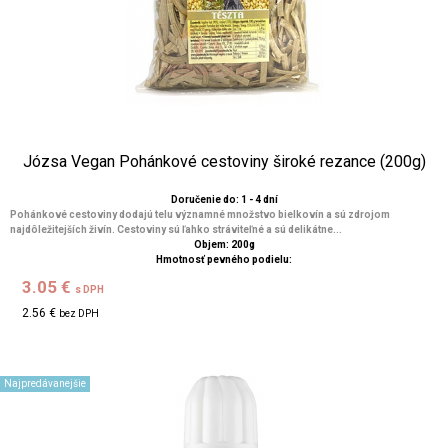
Józsa Vegan Pohánkové cestoviny široké rezance (200g)
Doručenie do: 1 - 4 dní
Pohánkové cestoviny dodajú telu významné množstvo bielkovín a sú zdrojom
najdôležitejších živín. Cestoviny sú ľahko stráviteľné a sú delikátne...
Objem: 200g
Hmotnosť pevného podielu:
3.05 €
s DPH
2.56 €
bez DPH
Najpredávanejšie