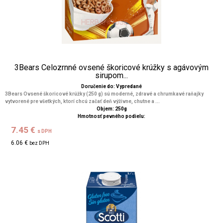
3Bears Celozrnné ovsené škoricové krúžky s agávovým
sirupom...
Doručenie do: Vypredané
3Bears Ovsené škoricové krúžky (250 g) sú moderné, zdravé a chrumkavé raňajky
vytvorené pre všetkých, ktorí chcú začať deň výživne, chutne a ...
Objem: 250g
Hmotnosť pevného podielu:
7.45 €
s DPH
6.06 €
bez DPH