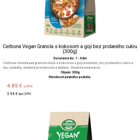
Cerbona Vegan Granola s kokosom a goji bez pridaného cukru
(300g)
Doručenie do: 1 - 4 dní
Cerbona chrumkavá granola müsli s kokosom a goji bobuľami, bez pridaného cukru a
bez sladidla, sladená je inulínonm a datľami. Skvelá kombinácia ...
Objem: 300g
Hmotnosť pevného podielu:
4.85 €
s DPH
3.94 €
bez DPH