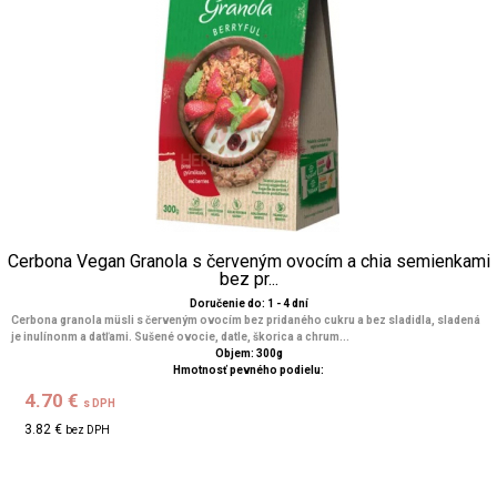
Cerbona Vegan Granola s červeným ovocím a chia semienkami
bez pr...
Doručenie do: 1 - 4 dní
Cerbona granola müsli s červeným ovocím bez pridaného cukru a bez sladidla, sladená
je inulínonm a datľami. Sušené ovocie, datle, škorica a chrum...
Objem: 300g
Hmotnosť pevného podielu:
4.70 €
s DPH
3.82 €
bez DPH