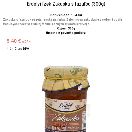
Erdélyi Ízek Zakuska s fazuľou (300g)
Doručenie do: 1 - 4 dní
Zakuska s fazuľou - vegetarianska nátierka. Zeleninová zakuska je vyrobená podľa
tradičných receptúr z bielej fazule, rôznych druhov čerstvej z...
Objem: 300g
Hmotnosť pevného podielu:
5.40 €
s DPH
4.54 €
bez DPH