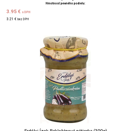
Hmotnosť pevného podielu:
3.95 €
s DPH
3.21 €
bez DPH