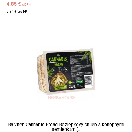
4.85 €
s DPH
3.94 €
bez DPH
Balviten Cannabis Bread Bezlepkový chlieb s konopnými
semienkam (...