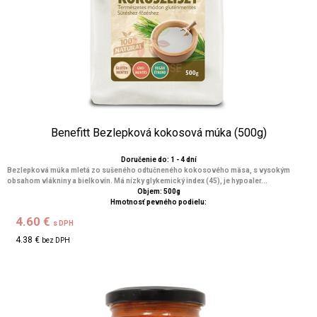
Benefitt Bezlepková kokosová múka (500g)
Doručenie do: 1 - 4 dní
Bezlepková múka mletá zo sušeného odtučneného kokosového mäsa, s vysokým
obsahom vlákniny a bielkovín. Má nízky glykemický index (45), je hypoaler...
Objem: 500g
Hmotnosť pevného podielu:
4.60 €
s DPH
4.38 €
bez DPH