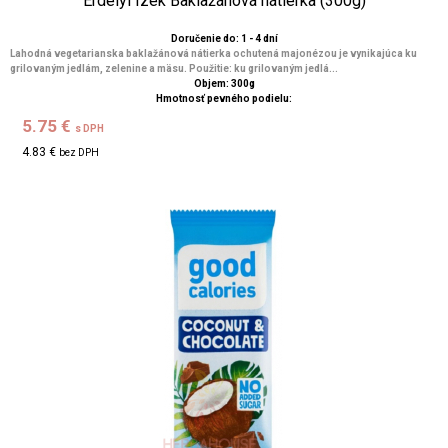
Erdélyi Ízek Baklažánová nátierka (300g)
Doručenie do: 1 - 4 dní
Lahodná vegetarianska baklažánová nátierka ochutená majonézou je vynikajúca ku
grilovaným jedlám, zelenine a mäsu. Použitie: ku grilovaným jedlá...
Objem: 300g
Hmotnosť pevného podielu:
5.75 €
s DPH
4.83 €
bez DPH