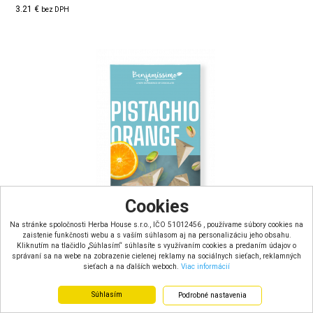
3.21 €
bez DPH
Cookies
Na stránke spoločnosti Herba House s.r.o., IČO 51012456 , používame súbory cookies na
zaistenie funkčnosti webu a s vaším súhlasom aj na personalizáciu jeho obsahu.
Kliknutím na tlačidlo „Súhlasím“ súhlasíte s využívaním cookies a predaním údajov o
správaní sa na webe na zobrazenie cielenej reklamy na sociálnych sieťach, reklamných
sieťach a na ďalších weboch.
Viac informácií
Benjamissímo Pistachio Orange Bio Vegánska čokoláda s
pistácio...
Súhlasím
Podrobné nastavenia
Doručenie do: 1 - 4 dní