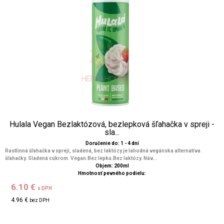
Hulala Vegan Bezlaktózová, bezlepková šľahačka v spreji -
sla...
Doručenie do: 1 - 4 dní
Rastlinná šľahačka v spreji, sladená, bez laktózy je lahodná vegánska alternatíva
šľahačky. Sladená cukrom. Vegan.Bez lepku.Bez laktózy. Náv...
Objem: 200ml
Hmotnosť pevného podielu:
6.10 €
s DPH
4.96 €
bez DPH