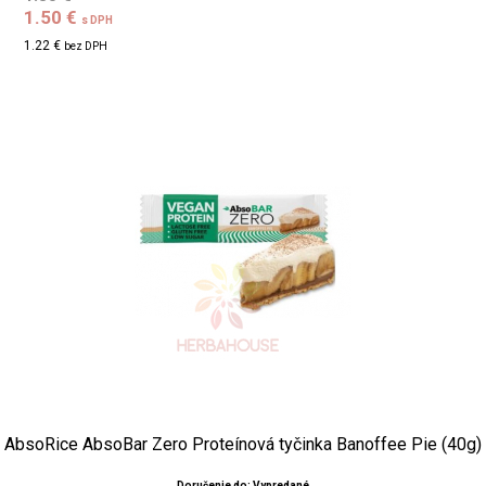
1.50 €
s DPH
1.22 €
bez DPH
AbsoRice AbsoBar Zero Proteínová tyčinka Banoffee Pie (40g)
Doručenie do: Vypredané