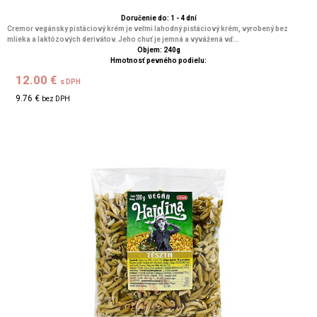
Doručenie do: 1 - 4 dní
Cremor vegánsky pistáciový krém je veľmi lahodný pistáciový krém, vyrobený bez
mlieka a laktózových derivátov. Jeho chuť je jemná a vyvážená vď...
Objem: 240g
Hmotnosť pevného podielu:
12.00 €
s DPH
9.76 €
bez DPH