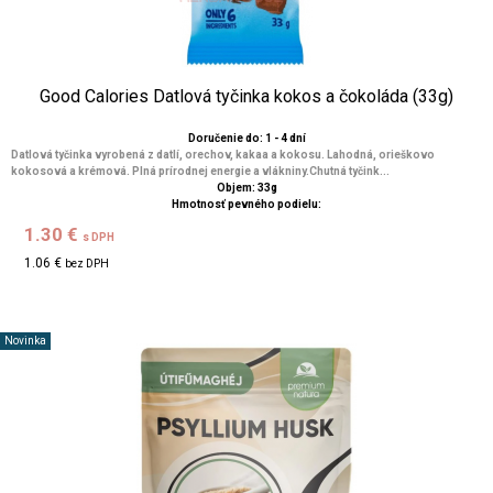
Good Calories Datlová tyčinka kokos a čokoláda (33g)
Doručenie do: 1 - 4 dní
Datlová tyčinka vyrobená z datlí, orechov, kakaa a kokosu. Lahodná, orieškovo
kokosová a krémová. Plná prírodnej energie a vlákniny.Chutná tyčink...
Objem: 33g
Hmotnosť pevného podielu:
1.30 €
s DPH
1.06 €
bez DPH
Novinka