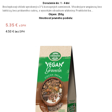
Doručenie do: 1 - 4 dní
Bezlepkový chlieb vyrobený s 3 % konopných semienok. Vhodný pre vegánov, bez
laktózy, bez pridaného cukru, s vysokým obsahom vlákniny. Praktické ba...
Objem: 250g
Hmotnosť pevného podielu:
5.35 €
s DPH
4.50 €
bez DPH