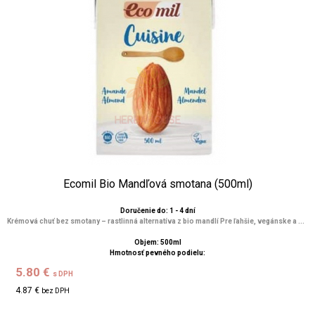
Ecomil Bio Mandľová smotana (500ml)
Doručenie do: 1 - 4 dní
Krémová chuť bez smotany – rastlinná alternatíva z bio mandlí Pre ľahšie, vegánske a ...
Objem: 500ml
Hmotnosť pevného podielu:
5.80 €
s DPH
4.87 €
bez DPH