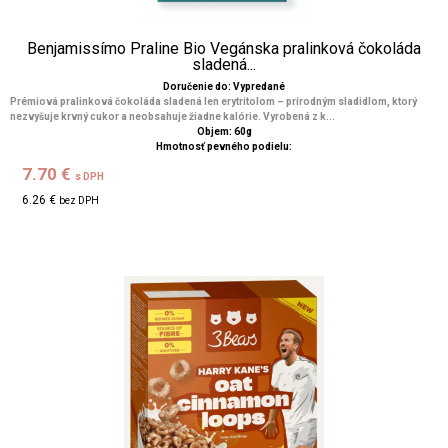
Benjamissímo Praline Bio Vegánska pralinková čokoláda
sladená...
Doručenie do: Vypredané
Prémiová pralinková čokoláda sladená len erytritolom – prírodným sladidlom, ktorý
nezvyšuje krvný cukor a neobsahuje žiadne kalórie. Vyrobená z k...
Objem: 60g
Hmotnosť pevného podielu:
7.70 €
s DPH
6.26 €
bez DPH