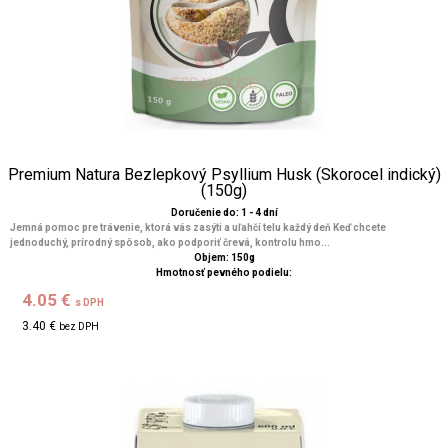
Premium Natura Bezlepkový Psyllium Husk (Skorocel indický)
(150g)
Doručenie do: 1 - 4 dní
Jemná pomoc pre trávenie, ktorá vás zasýti a uľahčí telu každý deň Keď chcete
jednoduchý, prírodný spôsob, ako podporiť črevá, kontrolu hmo...
Objem: 150g
Hmotnosť pevného podielu:
4.05 €
s DPH
3.40 €
bez DPH