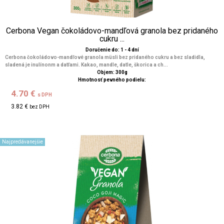
Cerbona Vegan čokoládovo-mandľová granola bez pridaného
cukru ...
Doručenie do: 1 - 4 dní
Cerbona čokoládovo-mandľové granola müsli bez pridaného cukru a bez sladidla,
sladená je inulínonm a datľami. Kakao, mandle, datle, škorica a ch...
Objem: 300g
Hmotnosť pevného podielu:
4.70 €
s DPH
3.82 €
bez DPH
Najpredávanejšie