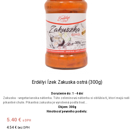
Erdélyi Ízek Zakuska ostrá (300g)
Doručenie do: 1 - 4 dní
Zakuska - vegetarianska nátierka. Túto zeleninovú nátierku si obľúbia tí, ktorí majú radi
pikantné chute. Pikantná zakuska je vyrobená podľa trad...
Objem: 300g
Hmotnosť pevného podielu:
5.40 €
s DPH
4.54 €
bez DPH