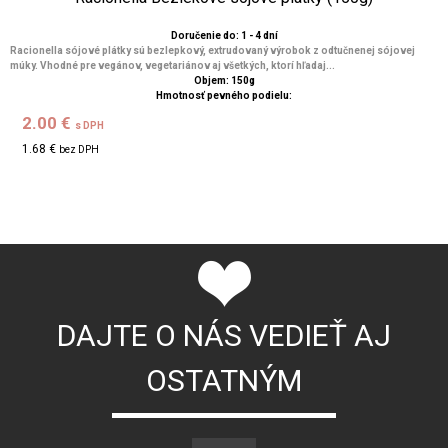
Doručenie do: 1 - 4 dní
Racionella sójové plátky sú bezlepkový, extrudovaný výrobok z odtučnenej sójovej
múky. Vhodné pre vegánov, vegetariánov aj všetkých, ktorí hľadaj...
Objem: 150g
Hmotnosť pevného podielu:
2.00 €
s DPH
1.68 €
bez DPH
DAJTE O NÁS VEDIEŤ AJ
OSTATNÝM