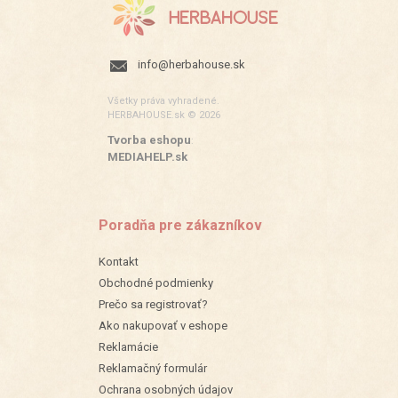
info@herbahouse.sk
Všetky práva vyhradené.
HERBAHOUSE.sk © 2026
Tvorba eshopu
:
MEDIAHELP.sk
Poradňa pre zákazníkov
Kontakt
Obchodné podmienky
Prečo sa registrovať?
Ako nakupovať v eshope
Reklamácie
Reklamačný formulár
Ochrana osobných údajov