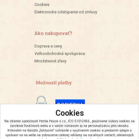
Cookies
Elektronicke odstúpenie od zmluvy
Ako nakupovať?
Doprava a ceny
Veľkoobchodná spolupráca
Množstevné zľavy
Cookies
Na stránke spoločnosti Herba House s.r.o., IČO 51012456 , používame súbory cookies na
zaistenie funkčnosti webu a s vaším súhlasom aj na personalizáciu jeho obsahu.
Kliknutím na tlačidlo „Súhlasím“ súhlasíte s využívaním cookies a predaním údajov o
správaní sa na webe na zobrazenie cielenej reklamy na sociálnych sieťach, reklamných