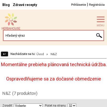
|
Blog
Zdravé recepty
Prihlásenie
Registrácia
MENU
Nachádzate sa tu:
Úvod
N&Z
Momentálne prebieha plánovaná technická údržba.
Ospravedlňujeme sa za dočasné obmedzenie
N&Z
(7 produktov)
Zoradiť:
Počet na stranu: