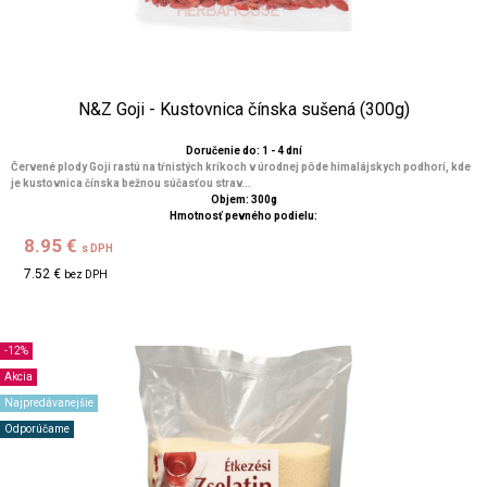
N&Z Goji - Kustovnica čínska sušená (300g)
Doručenie do: 1 - 4 dní
Červené plody Goji rastú na tŕnistých kríkoch v úrodnej pôde himalájskych podhorí, kde
je kustovnica čínska bežnou súčasťou strav...
Objem: 300g
Hmotnosť pevného podielu:
8.95 €
s DPH
7.52 €
bez DPH
-12%
Akcia
Najpredávanejšie
Odporúčame