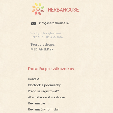
info@herbahouse.sk
Všetky práva vyhradené.
HERBAHOUSE.sk © 2026
Tvorba eshopu
:
MEDIAHELP.sk
Poradňa pre zákazníkov
Kontakt
Obchodné podmienky
Prečo sa registrovať?
Ako nakupovať v eshope
Reklamácie
Reklamačný formulár