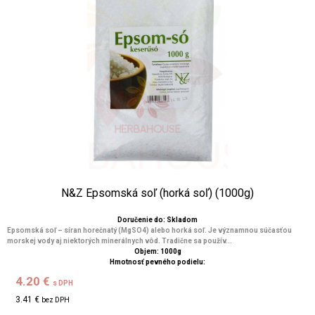
N&Z Epsomská soľ (horká soľ) (1000g)
Doručenie do: Skladom
Epsomská soľ – síran horečnatý (MgSO4) alebo horká soľ. Je významnou súčasťou
morskej vody aj niektorých minerálnych vôd. Tradične sa použív...
Objem: 1000g
Hmotnosť pevného podielu:
4.20 €
s DPH
3.41 €
bez DPH