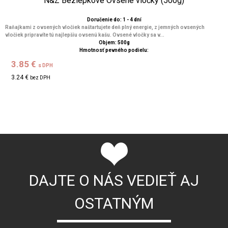
N&Z Bezlepkové Ovsené vločky (500g)
Doručenie do: 1 - 4 dní
Raňajkami z ovsených vločiek naštartujete deň plný energie, z jemných ovsených
vločiek pripravíte tú najlepšiu ovsenú kašu. Ovsené vločky sa v...
Objem: 500g
Hmotnosť pevného podielu:
3.85 €
s DPH
3.24 €
bez DPH
DAJTE O NÁS VEDIEŤ AJ
OSTATNÝM