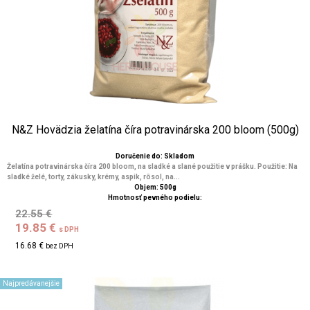
N&Z Hovädzia želatína číra potravinárska 200 bloom (500g)
Doručenie do: Skladom
Želatína potravinárska číra 200 bloom, na sladké a slané použitie v prášku. Použitie: Na
sladké želé, torty, zákusky, krémy, aspik, rôsol, na...
Objem: 500g
Hmotnosť pevného podielu:
22.55 €
19.85 €
s DPH
16.68 €
bez DPH
Najpredávanejšie