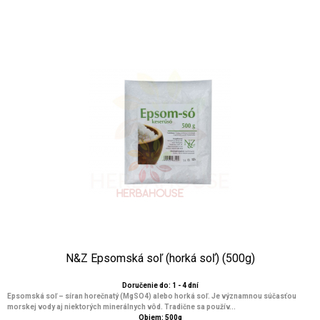
N&Z Epsomská soľ (horká soľ) (500g)
Doručenie do: 1 - 4 dní
Epsomská soľ – síran horečnatý (MgSO4) alebo horká soľ. Je významnou súčasťou
morskej vody aj niektorých minerálnych vôd. Tradične sa použív...
Objem: 500g