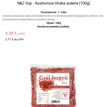
N&Z Goji - Kustovnica čínska sušená (100g)
Doručenie do: 1 - 4 dní
Červené plody Goji rastú na tŕnistých kríkoch v úrodnej pôde himalájskych podhorí, kde
je kustovnica čínska bežnou súčasťou stravy....
Objem: 100g
Hmotnosť pevného podielu:
3.30 €
s DPH
2.77 €
bez DPH