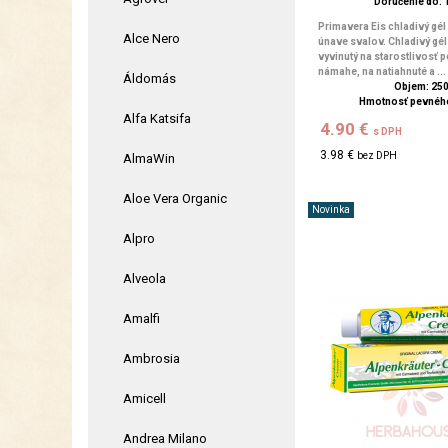
Doručenie do: 1
Primavera Eis chladivý gél 
Alce Nero
únave svalov. Chladivý gél
vyvinutý na starostlivosť p
námahe, na natiahnuté a ...
Áldomás
Objem: 25
Hmotnosť pevného
Alfa Katsifa
4.90 €
s DPH
3.98 €
bez DPH
AlmaWin
Aloe Vera Organic
Novinka
Alpro
Alveola
Amalfi
Ambrosia
Amicell
Andrea Milano