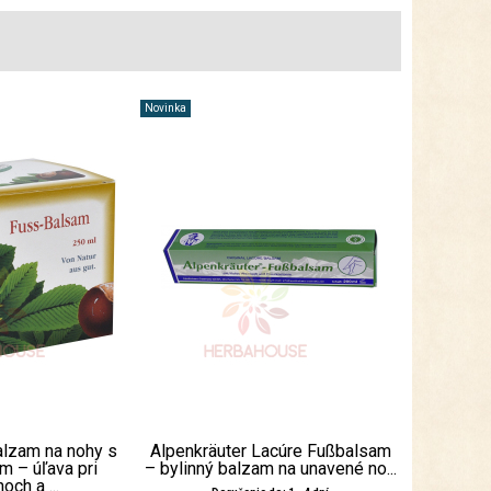
Novinka
alzam na nohy s
Alpenkräuter Lacúre Fußbalsam
m – úľava pri
– bylinný balzam na unavené no...
och a ...