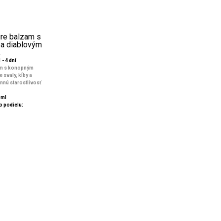
úre balzam s
a diablovým
.
 - 4 dní
am s konopným
 svaly, kĺby a
nnú starostlivosť
0ml
 podielu: