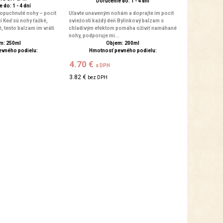
Doručenie do: 1 - 4 dní
 do: 1 - 4 dní
 opuchnuté nohy – pocit
Uľavte unaveným nohám a doprajte im pocit
i Keď sú nohy ťažké,
sviežosti každý deň Bylinkový balzam s
 tento balzam im vráti
chladivým efektom pomáha oživiť namáhané
nohy, podporuje mi...
m: 250ml
Objem: 200ml
evného podielu:
Hmotnosť pevného podielu:
4.70 €
s DPH
3.82 €
bez DPH