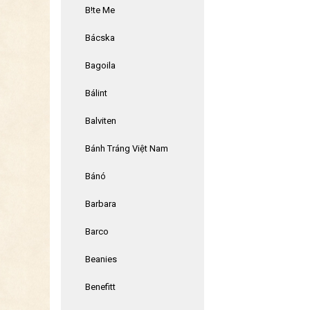
B!te Me
Bácska
Bagoila
Bálint
Balviten
Bánh Tráng Việt Nam
Bánó
Barbara
Barco
Beanies
Benefitt