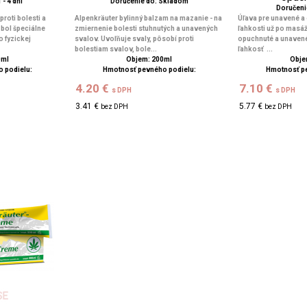
 - 4 dní
Doručenie do: Skladom
Doručenie
proti bolesti a
Alpenkräuter bylinný balzam na mazanie - na
Úľava pre unavené a
 bol špeciálne
zmiernenie bolesti stuhnutých a unavených
ľahkosti už po masáž
o fyzickej
svalov. Uvoľňuje svaly, pôsobí proti
opuchnuté a unavené,
bolestiam svalov, bole...
ľahkosť ...
0ml
Objem: 200ml
Obje
 podielu:
Hmotnosť pevného podielu:
Hmotnosť p
4.20 €
7.10 €
s DPH
s DPH
3.41 €
5.77 €
bez DPH
bez DPH