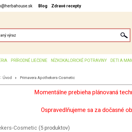
fo@herbahouse.sk
Blog
Zdravé recepty
ÉRIA
PRÍRODNÉ LIEČENIE
NÍZKOKALORICKÉ POTRAVINY
DETI A MA
:
Úvod
Primavera Apothekers-Cosmetic
Momentálne prebieha plánovaná techn
Ospravedlňujeme sa za dočasné o
ekers-Cosmetic
(5 produktov)