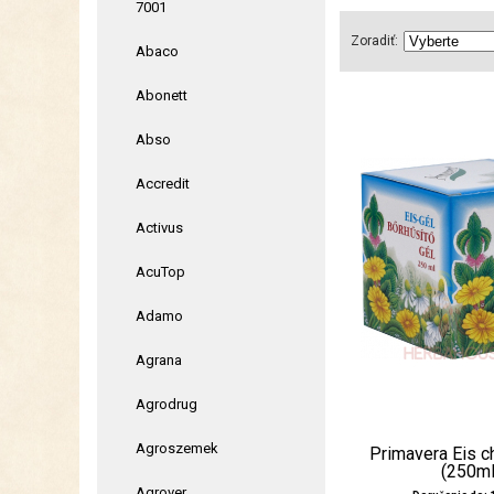
7001
Zoradiť:
Abaco
Abonett
Abso
Accredit
Activus
AcuTop
Adamo
Agrana
Agrodrug
Agroszemek
Primavera Eis c
(250ml
Agrover