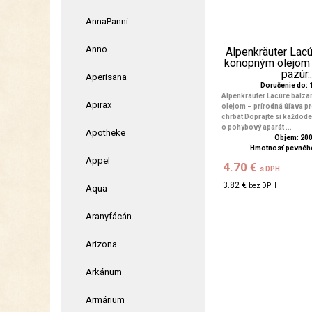
AnnaPanni
Anno
Alpenkräuter Lac
konopným olejom 
pazúr..
Aperisana
Doručenie do: 1
Alpenkräuter Lacúre balz
Apirax
olejom – prírodná úľava pre
chrbát Doprajte si každode
o pohybový aparát ...
Apotheke
Objem: 20
Hmotnosť pevného
Appel
4.70 €
s DPH
3.82 €
bez DPH
Aqua
Aranyfácán
Arizona
Arkánum
Armárium