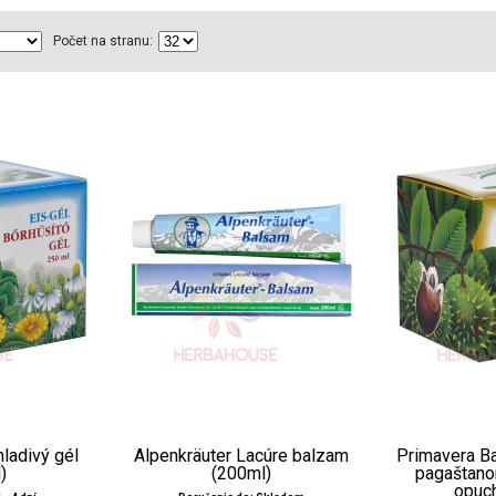
Počet na stranu:
hladivý gél
Alpenkräuter Lacúre balzam
Primavera B
)
(200ml)
pagaštano
opuch