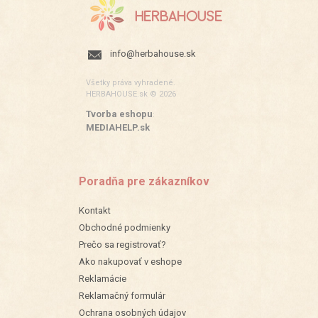
info@herbahouse.sk
Všetky práva vyhradené.
HERBAHOUSE.sk © 2026
Tvorba eshopu
:
MEDIAHELP.sk
Poradňa pre zákazníkov
Kontakt
Obchodné podmienky
Prečo sa registrovať?
Ako nakupovať v eshope
Reklamácie
Reklamačný formulár
Ochrana osobných údajov