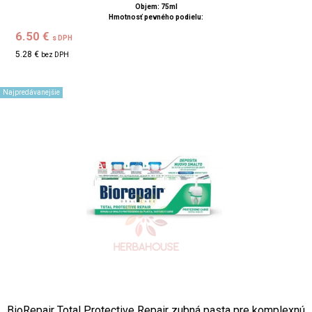
Objem: 75ml
Hmotnosť pevného podielu:
6.50 €
s DPH
5.28 €
bez DPH
Najpredávanejšie
BioRepair Total Protective Repair zubná pasta pre komplexnú