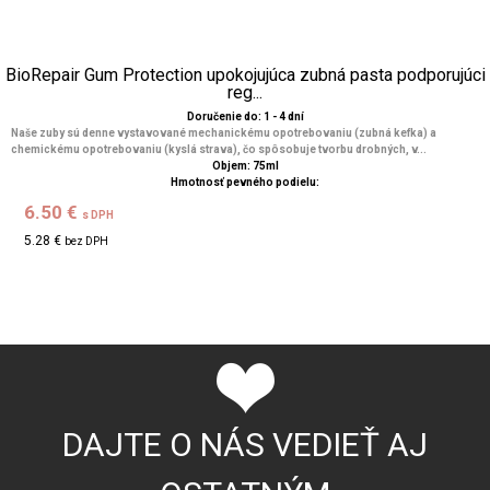
BioRepair Gum Protection upokojujúca zubná pasta podporujúci
reg...
Doručenie do: 1 - 4 dní
Naše zuby sú denne vystavované mechanickému opotrebovaniu (zubná kefka) a
chemickému opotrebovaniu (kyslá strava), čo spôsobuje tvorbu drobných, v...
Objem: 75ml
Hmotnosť pevného podielu:
6.50 €
s DPH
5.28 €
bez DPH
DAJTE O NÁS VEDIEŤ AJ