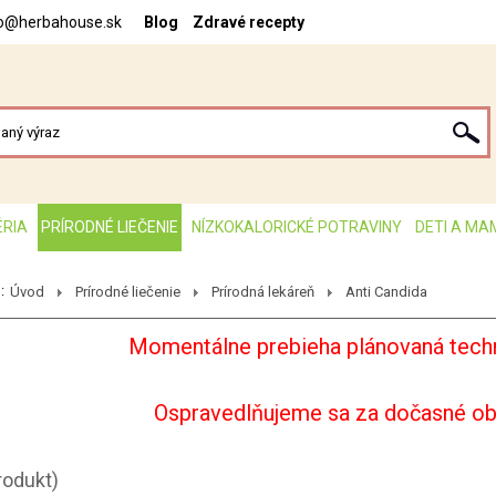
fo@herbahouse.sk
Blog
Zdravé recepty
ÉRIA
PRÍRODNÉ LIEČENIE
NÍZKOKALORICKÉ POTRAVINY
DETI A MA
:
Úvod
Prírodné liečenie
Prírodná lekáreň
Anti Candida
Momentálne prebieha plánovaná techn
Ospravedlňujeme sa za dočasné o
rodukt)