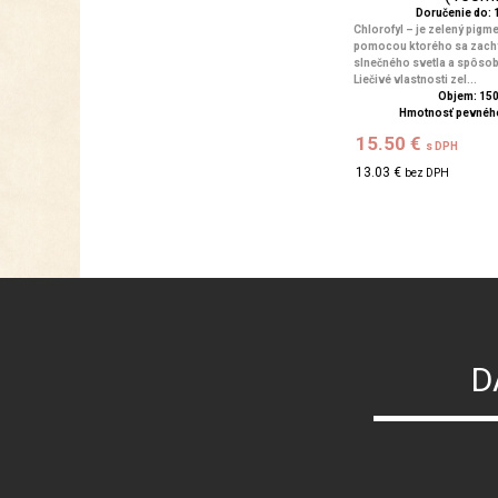
Doručenie do: 1
Chlorofyl – je zelený pigmen
pomocou ktorého sa zachy
slnečného svetla a spôsob
Liečivé vlastnosti zel...
Objem: 15
Hmotnosť pevného
15.50 €
s DPH
13.03 €
bez DPH
D