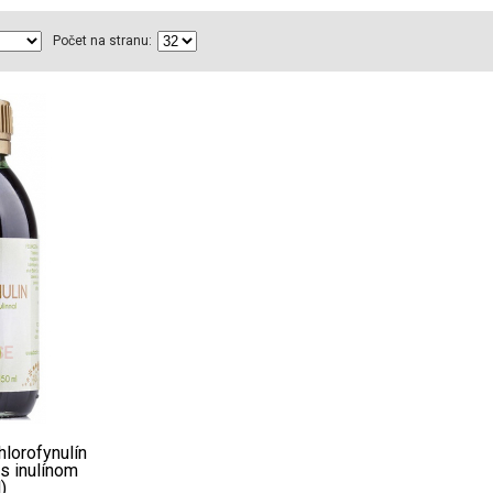
Počet na stranu:
hlorofynulín
 s inulínom
)