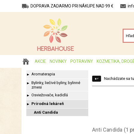
DOPRAVA ZADARMO PRI NÁKUPE NAD 99 €
in
AKCIE
NOVINKY
POTRAVINY
KOZMETIKA, DROG
Aromaterapia
►
Nachádzate sa tu
Bylinky, liečivé byliny, bylinné
►
zmesi
Osviežovače, kadidlá
►
Prírodná lekáreň
►
Anti Candida
Anti Candida
(1 p