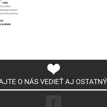
 - 4 dní
t rastlín,
távajú energie
ujú fotosyntézu.
0ml
 podielu:
AJTE O NÁS VEDIEŤ AJ OSTATN