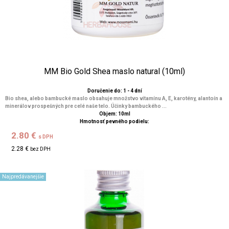
MM Bio Gold Shea maslo natural (10ml)
Doručenie do: 1 - 4 dní
Bio shea, alebo bambucké maslo obsahuje množstvo vitamínu A, E, karotény, alantoín a
minerálov prospešných pre celé naše telo. Účinky bambuckého ...
Objem: 10ml
Hmotnosť pevného podielu:
2.80 €
s DPH
2.28 €
bez DPH
Najpredávanejšie