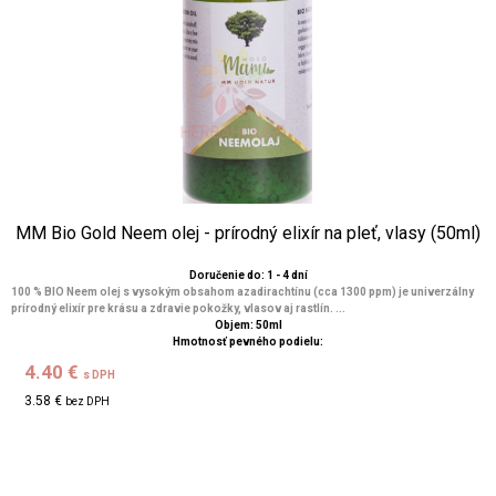
MM Bio Gold Neem olej - prírodný elixír na pleť, vlasy (50ml)
Doručenie do: 1 - 4 dní
100 % BIO Neem olej s vysokým obsahom azadirachtínu (cca 1300 ppm) je univerzálny
prírodný elixír pre krásu a zdravie pokožky, vlasov aj rastlín. ...
Objem: 50ml
Hmotnosť pevného podielu:
4.40 €
s DPH
3.58 €
bez DPH