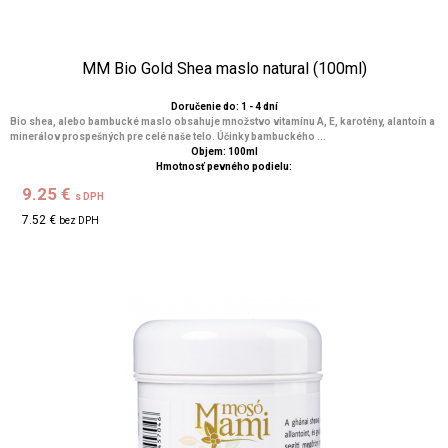
MM Bio Gold Shea maslo natural (100ml)
Doručenie do: 1 - 4 dní
Bio shea, alebo bambucké maslo obsahuje množstvo vitamínu A, E, karotény, alantoín a
minerálov prospešných pre celé naše telo. Účinky bambuckého ...
Objem: 100ml
Hmotnosť pevného podielu:
9.25 €
s DPH
7.52 €
bez DPH