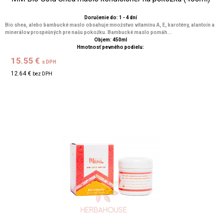
Doručenie do: 1 - 4 dní
Bio shea, alebo bambucké maslo obsahuje množstvo vitamínu A, E, karotény, alantoín a
minerálov prospešných pre našu pokožku. Bambucké maslo pomáh...
Objem: 450ml
Hmotnosť pevného podielu:
15.55 €
s DPH
12.64 €
bez DPH