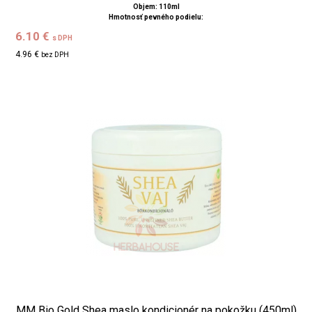
Objem: 110ml
Hmotnosť pevného podielu:
6.10 €
s DPH
4.96 €
bez DPH
MM Bio Gold Shea maslo kondicionér na pokožku (450ml)