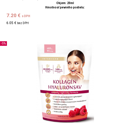
Objem: 20ml
Hmotnosť pevného podielu:
7.20 €
s DPH
6.05 €
bez DPH
-5%