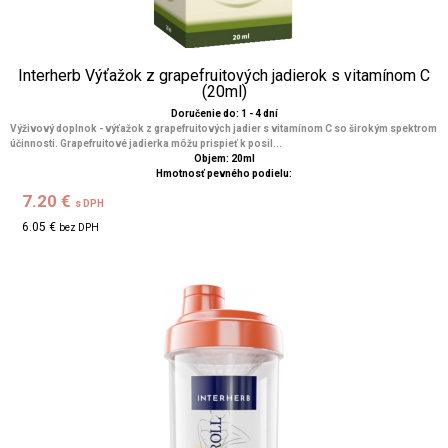
Interherb Výťažok z grapefruitových jadierok s vitamínom C
(20ml)
Doručenie do: 1 - 4 dní
Výživový doplnok - výťažok z grapefruitových jadier s vitamínom C so širokým spektrom
účinnosti. Grapefruitové jadierka môžu prispieť k posil...
Objem: 20ml
Hmotnosť pevného podielu:
7.20 €
s DPH
6.05 €
bez DPH