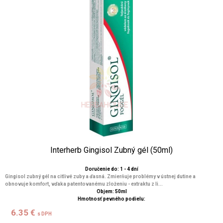
Interherb Gingisol Zubný gél (50ml)
Doručenie do: 1 - 4 dní
Gingisol zubný gél na citlivé zuby a ďasná. Zmierňuje problémy v ústnej dutine a
obnovuje komfort, vďaka patentovanému zloženiu - extraktu z li...
Objem: 50ml
Hmotnosť pevného podielu:
6.35 €
s DPH