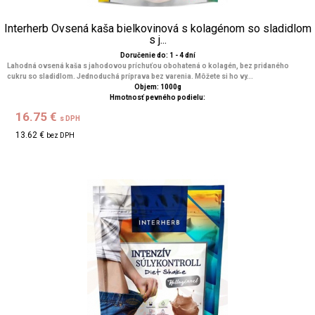
Interherb Ovsená kaša bielkovinová s kolagénom so sladidlom
s j...
Doručenie do: 1 - 4 dní
Lahodná ovsená kaša s jahodovou príchuťou obohatená o kolagén, bez pridaného
cukru so sladidlom. Jednoduchá príprava bez varenia. Môžete si ho vy...
Objem: 1000g
Hmotnosť pevného podielu:
16.75 €
s DPH
13.62 €
bez DPH