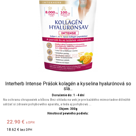
Interherb Intense Prášok kolagén a kyselina hyalurónová so
sla...
Doručenie do: 1 - 4 dní
Na ochranu chrupaviek a kĺbov. Bez ohľadu na vek je pre každého mimoriadne dôležité
udržať si zdravie pohybového aparátu, a teda aj pohybovú ...
Objem: 300g
Hmotnosť pevného podielu:
22.90 €
s DPH
18.62 €
bez DPH