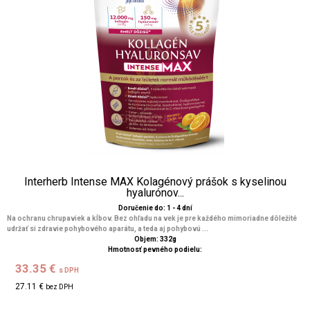
Interherb Intense MAX Kolagénový prášok s kyselinou
hyalurónov...
Doručenie do: 1 - 4 dní
Na ochranu chrupaviek a kĺbov. Bez ohľadu na vek je pre každého mimoriadne dôležité
udržať si zdravie pohybového aparátu, a teda aj pohybovú ...
Objem: 332g
Hmotnosť pevného podielu:
33.35 €
s DPH
27.11 €
bez DPH