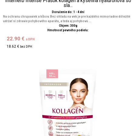
Interherb Intense Prášok kolagén a kyselina hyalurónová so
sla...
Doručenie do: 1 - 4 dní
Na ochranu chrupaviek a kĺbov. Bez ohľadu na vek je pre každého mimoriadne dôležité
udržať si zdravie pohybového aparátu, a teda aj pohybovú ...
Objem: 300g
Hmotnosť pevného podielu:
22.90 €
s DPH
18.62 €
bez DPH