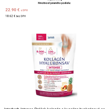
Hmotnosť pevného podielu:
22.90 €
s DPH
18.62 €
bez DPH