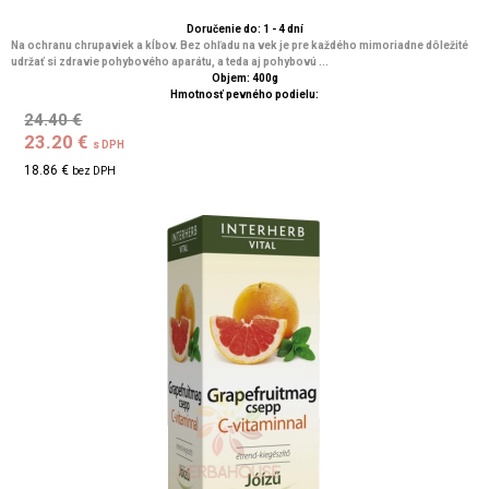
Doručenie do: 1 - 4 dní
Na ochranu chrupaviek a kĺbov. Bez ohľadu na vek je pre každého mimoriadne dôležité
udržať si zdravie pohybového aparátu, a teda aj pohybovú ...
Objem: 400g
Hmotnosť pevného podielu:
24.40 €
23.20 €
s DPH
18.86 €
bez DPH