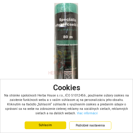
Cookies
Na stránke spoločnosti Herba House s.r.o., IČO 51012456 , používame súbory cookies na
Interherb Body Wrapping Film Ovinovacia fólia (80m)
zaistenie funkčnosti webu a s vaším súhlasom aj na personalizáciu jeho obsahu.
Kliknutím na tlačidlo „Súhlasím“ súhlasíte s využívaním cookies a predaním údajov o
správaní sa na webe na zobrazenie cielenej reklamy na sociálnych sieťach, reklamných
Doručenie do: 1 - 4 dní
sieťach a na ďalších weboch.
Viac informácií
Špeciálna ovinovacia fólia bola vyvinutá špeciálne na Body Wrapping, na podporu
spaľovania tukov a zmiernenie celulitídy na pokožke. Zábal so sť...
Objem: 80m
Súhlasím
Podrobné nastavenia
Hmotnosť pevného podielu: