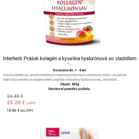
Interherb Prášok kolagén a kyselina hyalurónová so sladidlom
-...
Doručenie do: 1 - 4 dní
Vysokodávkový, vysokokvalitný komplexný prípravok neutrálnej chuti s obsahom
hydrolyzovaného kolagénového peptidu a kyseliny hyalurónovej, obohaten...
Objem: 403g
Hmotnosť pevného podielu:
24.40 €
23.20 €
s DPH
18.86 €
bez DPH