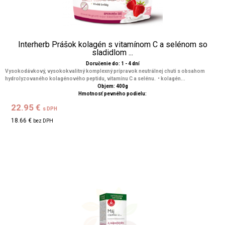
Interherb Prášok kolagén s vitamínom C a selénom so
sladidlom ...
Doručenie do: 1 - 4 dní
Vysokodávkový, vysokokvalitný komplexný prípravok neutrálnej chuti s obsahom
hydrolyzovaného kolagénového peptidu, vitamínu C a selénu. • kolagén...
Objem: 400g
Hmotnosť pevného podielu:
22.95 €
s DPH
18.66 €
bez DPH