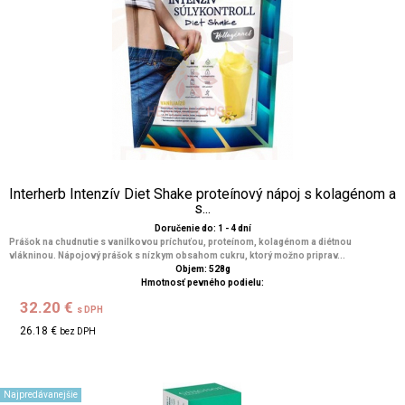
Interherb Intenzív Diet Shake proteínový nápoj s kolagénom a
s...
Doručenie do: 1 - 4 dní
Prášok na chudnutie s vanilkovou príchuťou, proteínom, kolagénom a diétnou
vlákninou. Nápojový prášok s nízkym obsahom cukru, ktorý možno priprav...
Objem: 528g
Hmotnosť pevného podielu:
32.20 €
s DPH
26.18 €
bez DPH
Najpredávanejšie