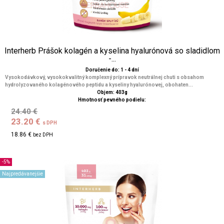
Interherb Prášok kolagén a kyselina hyalurónová so sladidlom
-...
Doručenie do: 1 - 4 dní
Vysokodávkový, vysokokvalitný komplexný prípravok neutrálnej chuti s obsahom
hydrolyzovaného kolagénového peptidu a kyseliny hyalurónovej, obohaten...
Objem: 403g
Hmotnosť pevného podielu:
24.40 €
23.20 €
s DPH
18.86 €
bez DPH
-5%
Najpredávanejšie