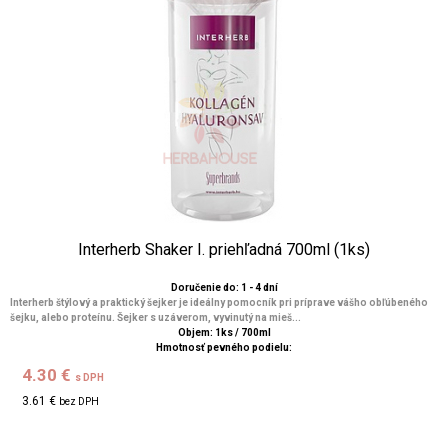
Interherb Shaker I. priehľadná 700ml (1ks)
Doručenie do: 1 - 4 dní
Interherb štýlový a praktický šejker je ideálny pomocník pri príprave vášho obľúbeného
šejku, alebo proteínu. Šejker s uzáverom, vyvinutý na mieš...
Objem: 1ks / 700ml
Hmotnosť pevného podielu:
4.30 €
s DPH
3.61 €
bez DPH