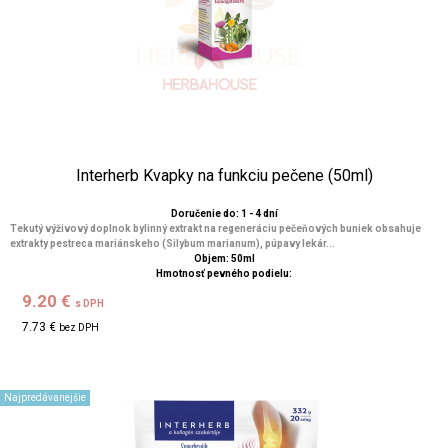
Interherb Kvapky na funkciu pečene (50ml)
Doručenie do: 1 - 4 dní
Tekutý výživový doplnok bylinný extrakt na regeneráciu pečeňových buniek obsahuje
extrakty pestreca mariánskeho (Silybum marianum), púpavy lekár...
Objem: 50ml
Hmotnosť pevného podielu:
9.20 €
s DPH
7.73 €
bez DPH
Najpredávanejšie