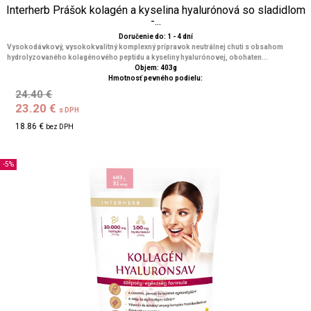
Interherb Prášok kolagén a kyselina hyalurónová so sladidlom
-...
Doručenie do: 1 - 4 dní
Vysokodávkový, vysokokvalitný komplexný prípravok neutrálnej chuti s obsahom
hydrolyzovaného kolagénového peptidu a kyseliny hyalurónovej, obohaten...
Objem: 403g
Hmotnosť pevného podielu:
24.40 €
23.20 €
s DPH
18.86 €
bez DPH
-5%