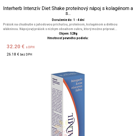
Interherb Intenzív Diet Shake proteínový nápoj s kolagénom a
s...
Doručenie do: 1 - 4 dní
Prášok na chudnutie s jahodovou príchuťou, proteínom, kolagénom a diétnou
vlákninou. Nápojový prášok s nízkym obsahom cukru, ktorý možno pripravi...
Objem: 528g
Hmotnosť pevného podielu:
32.20 €
s DPH
26.18 €
bez DPH