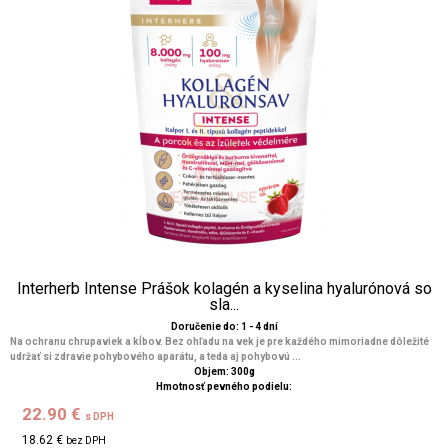
Interherb Intense Prášok kolagén a kyselina hyalurónová so
sla...
Doručenie do: 1 - 4 dní
Na ochranu chrupaviek a kĺbov. Bez ohľadu na vek je pre každého mimoriadne dôležité
udržať si zdravie pohybového aparátu, a teda aj pohybovú ...
Objem: 300g
Hmotnosť pevného podielu:
22.90 €
s DPH
18.62 €
bez DPH