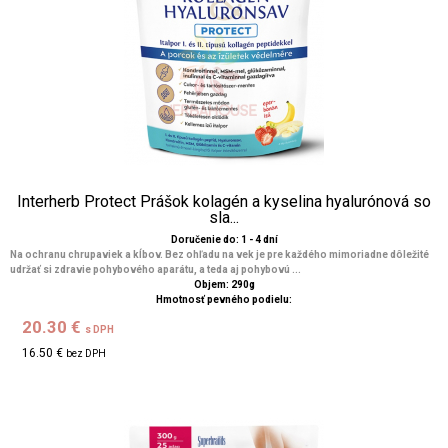
Interherb Protect Prášok kolagén a kyselina hyalurónová so
sla...
Doručenie do: 1 - 4 dní
Na ochranu chrupaviek a kĺbov. Bez ohľadu na vek je pre každého mimoriadne dôležité
udržať si zdravie pohybového aparátu, a teda aj pohybovú ...
Objem: 290g
Hmotnosť pevného podielu:
20.30 €
s DPH
16.50 €
bez DPH