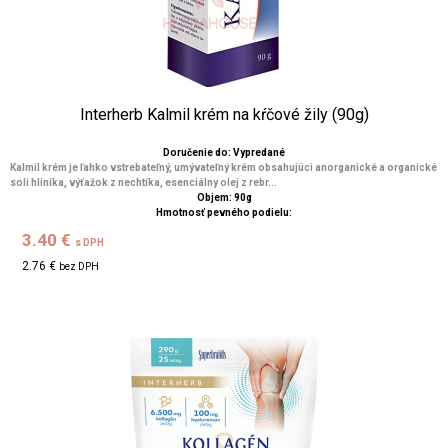
Interherb Kalmil krém na kŕčové žily (90g)
Doručenie do: Vypredané
Kalmil krém je ľahko vstrebateľný, umývateľný krém obsahujúci anorganické a organické
soli hliníka, výťažok z nechtíka, esenciálny olej z rebr...
Objem: 90g
Hmotnosť pevného podielu:
3.40 €
s DPH
2.76 €
bez DPH