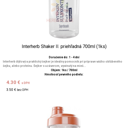
Interherb Shaker II. priehľadná 700ml (1ks)
Doručenie do: 1 - 4 dní
Interherb štýlový a praktický šejker je ideálny pomocník pri príprave vášho obľúbeného
šejku, alebo proteínu. Šejker s uzáverom, vyvinutý na mieš...
Objem: 1ks / 700ml
Hmotnosť pevného podielu:
4.30 €
s DPH
3.50 €
bez DPH