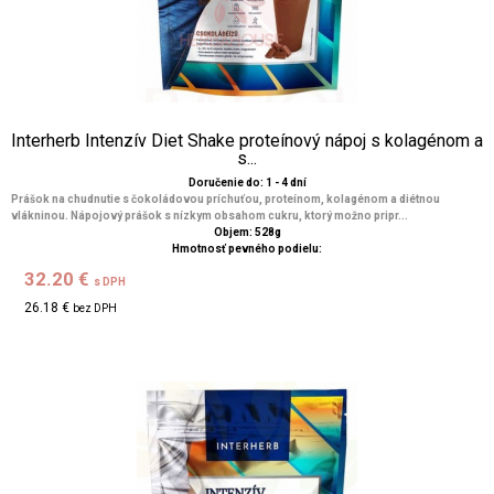
Interherb Intenzív Diet Shake proteínový nápoj s kolagénom a
s...
Doručenie do: 1 - 4 dní
Prášok na chudnutie s čokoládovou príchuťou, proteínom, kolagénom a diétnou
vlákninou. Nápojový prášok s nízkym obsahom cukru, ktorý možno pripr...
Objem: 528g
Hmotnosť pevného podielu:
32.20 €
s DPH
26.18 €
bez DPH