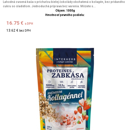
Lahodná ovsená kaša s príchuťou bielej čokolády obohatená o kolagén, bez pridaného
cukru so sladidlom. Jednoduchá príprava bez varenia. Môžete s...
Objem: 1000g
Hmotnosť pevného podielu:
16.75 €
s DPH
13.62 €
bez DPH