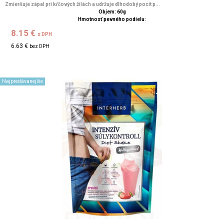
Zmierňuje zápal pri kŕčových žilách a udržuje dlhodobý pocit p...
Objem: 60g
Hmotnosť pevného podielu:
8.15 €
s DPH
6.63 €
bez DPH
Najpredávanejšie