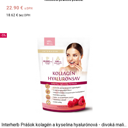
22.90 €
s DPH
18.62 €
bez DPH
-5%
Interherb Prášok kolagén a kyselina hyalurónová - divoká mali...