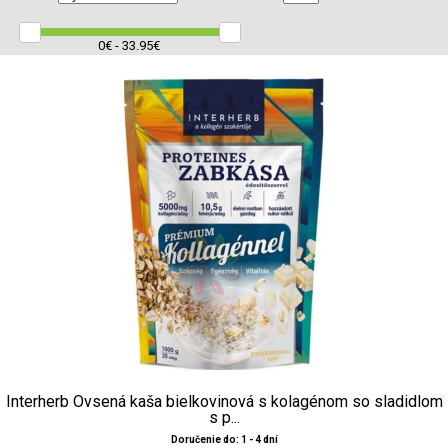
0€ - 33.95€
Interherb Ovsená kaša bielkovinová s kolagénom so sladidlom
s p...
Doručenie do: 1 - 4 dní