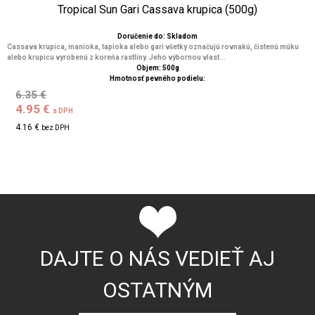
Tropical Sun Gari Cassava krupica (500g)
Doručenie do: Skladom
Cassava krupica, manioka, tapioka alebo gari všetky označujú rovnakú, čistenú múku
alebo krupicu vyrobenú z koreňa rastliny. Jeho výbornou vlast...
Objem: 500g
Hmotnosť pevného podielu:
6.35 €
4.95 €
s DPH
4.16 €
bez DPH
DAJTE O NÁS VEDIEŤ AJ
OSTATNÝM