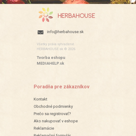
info@herbahouse.sk
Všetky práva vyhradené.
HERBAHOUSE.sk © 2026
Tvorba eshopu
:
MEDIAHELP.sk
Poradňa pre zákazníkov
Kontakt
Obchodné podmienky
Prečo sa registrovať?
Ako nakupovať v eshope
Reklamácie
Reklamačný formulár