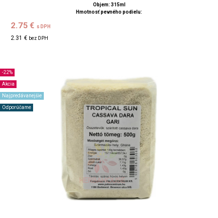
Objem: 315ml
Hmotnosť pevného podielu:
2.75 €
s DPH
2.31 €
bez DPH
-22%
Akcia
Najpredávanejšie
Odporúčame