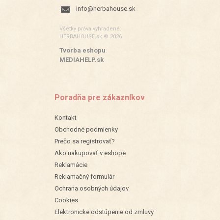
info@herbahouse.sk
Všetky práva vyhradené.
HERBAHOUSE.sk © 2026
Tvorba eshopu
:
MEDIAHELP.sk
Poradňa pre zákazníkov
Kontakt
Obchodné podmienky
Prečo sa registrovať?
Ako nakupovať v eshope
Reklamácie
Reklamačný formulár
Ochrana osobných údajov
Cookies
Elektronicke odstúpenie od zmluvy