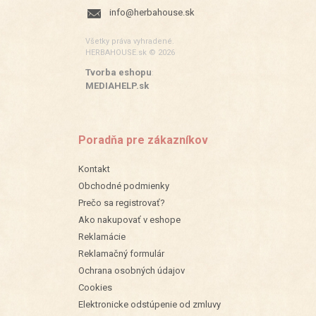
info@herbahouse.sk
Všetky práva vyhradené.
HERBAHOUSE.sk © 2026
Tvorba eshopu
:
MEDIAHELP.sk
Poradňa pre zákazníkov
Kontakt
Obchodné podmienky
Prečo sa registrovať?
Ako nakupovať v eshope
Reklamácie
Reklamačný formulár
Ochrana osobných údajov
Cookies
Elektronicke odstúpenie od zmluvy