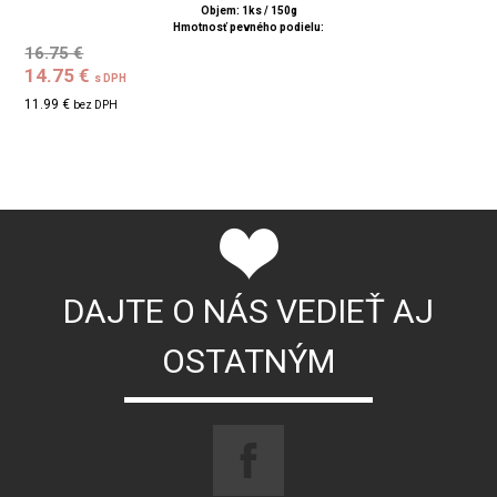
Objem: 1ks / 150g
Hmotnosť pevného podielu:
16.75 €
14.75 €
s DPH
11.99 €
bez DPH
DAJTE O NÁS VEDIEŤ AJ
OSTATNÝM