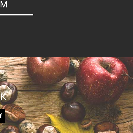
ÝM
EK