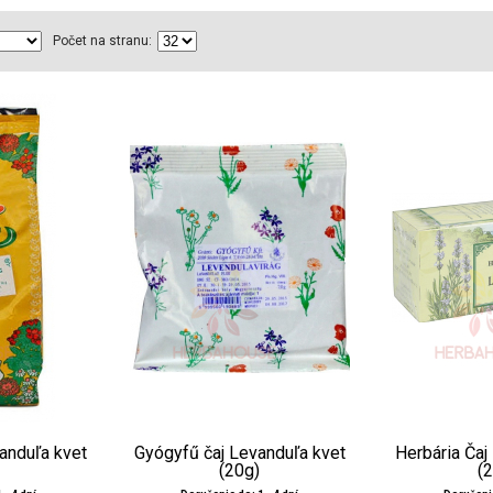
Počet na stranu:
vanduľa kvet
Gyógyfű čaj Levanduľa kvet
Herbária Čaj
(20g)
(