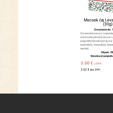
Mecsek čaj Leva
(30g)
Doručenie do: 1
Slovenský názov: Levandu
úzkolistáLatinský názov: 
angustifoliaĽudový názov:
lavendula, levendula, deva
vandel...
Objem: 3
Hmotnosť pevného
3.00 €
s DPH
2.52 €
bez DPH