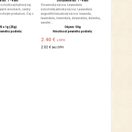
 do: 1 - 4 dní
Doručenie do: 1 - 4 dní
nozložkový bylinný čaj
Slovenský názov: Levanduľa
vých vreckách, sáčky
úzkolistáLatinský názov: Lavandula
vrchným prebalom. Čaj z
angustifoliaĽudový názov: lavanda,
lavendula, levendula, devandula, dulenka,
vandel...
5 x 1g (25g)
Objem: 50g
evného podielu:
Hmotnosť pevného podielu:
2.40 €
s DPH
2.02 €
bez DPH