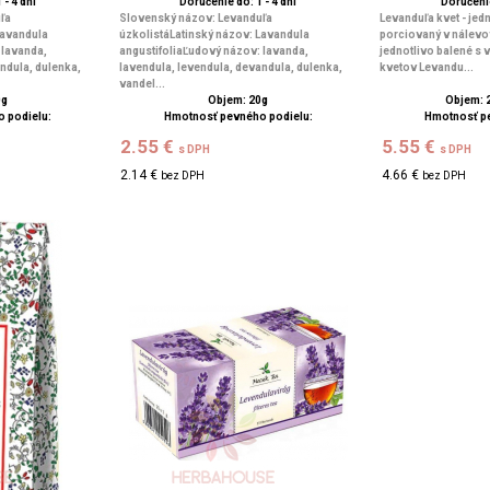
 - 4 dní
Doručenie do: 1 - 4 dní
Doručenie
ľa
Slovenský názov: Levanduľa
Levanduľa kvet - jed
Lavandula
úzkolistáLatinský názov: Lavandula
porciovaný v nálevo
 lavanda,
angustifoliaĽudový názov: lavanda,
jednotlivo balené s 
ndula, dulenka,
lavendula, levendula, devandula, dulenka,
kvetov Levandu...
vandel...
0g
Objem: 20g
Objem: 2
 podielu:
Hmotnosť pevného podielu:
Hmotnosť p
2.55 €
5.55 €
s DPH
s DPH
2.14 €
4.66 €
bez DPH
bez DPH