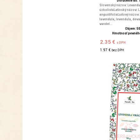
Doručenie do: 1
Slovenský názov: Levandu
úzkolistáLatinský názov: 
angustifoliaĽudový názov:
lavendula, levendula, deva
vandel...
Objem: 5
Hmotnosť pevného
2.35 €
s DPH
1.97 €
bez DPH