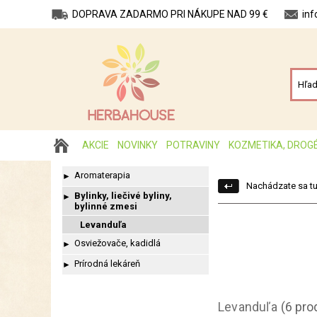
DOPRAVA ZADARMO PRI NÁKUPE NAD 99 €
in
AKCIE
NOVINKY
POTRAVINY
KOZMETIKA, DROG
Aromaterapia
►
Nachádzate sa tu
Bylinky, liečivé byliny,
►
bylinné zmesi
Levanduľa
Osviežovače, kadidlá
►
Prírodná lekáreň
►
Levanduľa
(6 pro