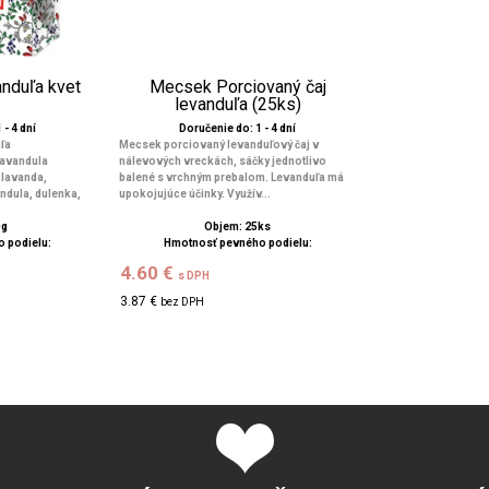
nduľa kvet
Mecsek Porciovaný čaj
levanduľa (25ks)
 - 4 dní
Doručenie do: 1 - 4 dní
ľa
Mecsek porciovaný levanduľový čaj v
Lavandula
nálevových vreckách, sáčky jednotlivo
 lavanda,
balené s vrchným prebalom. Levanduľa má
ndula, dulenka,
upokojujúce účinky. Využív...
0g
Objem: 25ks
 podielu:
Hmotnosť pevného podielu:
4.60 €
s DPH
3.87 €
bez DPH