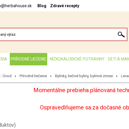
fo@herbahouse.sk
Blog
Zdravé recepty
ÉRIA
PRÍRODNÉ LIEČENIE
NÍZKOKALORICKÉ POTRAVINY
DETI A MA
:
Úvod
Prírodné liečenie
Bylinky, liečivé byliny, bylinné zmesi
Leva
Momentálne prebieha plánovaná techn
Ospravedlňujeme sa za dočasné o
duktov)