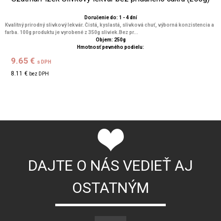
Doručenie do: 1 - 4 dní
Kvalitný prirodný slivkový lekvár. Čistá, kyslastá, slivková chuť, výborná konzistencia a
farba. 100g produktu je vyrobené z 350g sliviek.Bez pr...
Objem: 250g
Hmotnosť pevného podielu:
9.65 €
s DPH
8.11 €
bez DPH
DAJTE O NÁS VEDIEŤ AJ
OSTATNÝM