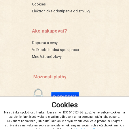
Cookies
Elektronicke odstúpenie od zmluvy
Ako nakupovať?
Doprava a ceny
Veľkoobchodná spolupráca
Množstevné zľavy
Cookies
Na stránke spoločnosti Herba House s.r.o., IČO 51012456 , používame súbory cookies na
zaistenie funkčnosti webu a s vaším súhlasom aj na personalizáciu jeho obsahu.
Kliknutím na tlačidlo „Súhlasím“ súhlasíte s využívaním cookies a predaním údajov o
správaní sa na webe na zobrazenie cielenej reklamy na sociálnych sieťach, reklamných