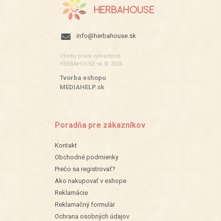
info@herbahouse.sk
Všetky práva vyhradené.
HERBAHOUSE.sk © 2026
Tvorba eshopu
:
MEDIAHELP.sk
Poradňa pre zákazníkov
Kontakt
Obchodné podmienky
Prečo sa registrovať?
Ako nakupovať v eshope
Reklamácie
Reklamačný formulár
Ochrana osobných údajov