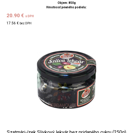
Objem: 850g
Hmotnosť pevného podielu:
20.90 €
s DPH
17.56 €
bez DPH
Szatmári-ízek Slivkový lekvár bez pridaného cukru (250g)