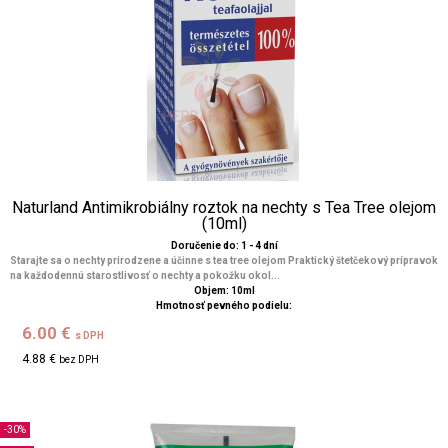
Naturland Antimikrobiálny roztok na nechty s Tea Tree olejom
(10ml)
Doručenie do: 1 - 4 dní
Starajte sa o nechty prirodzene a účinne s tea tree olejom Praktický štetčekový prípravok
na každodennú starostlivosť o nechty a pokožku okol...
Objem: 10ml
Hmotnosť pevného podielu:
6.00 €
s DPH
4.88 €
bez DPH
-30%