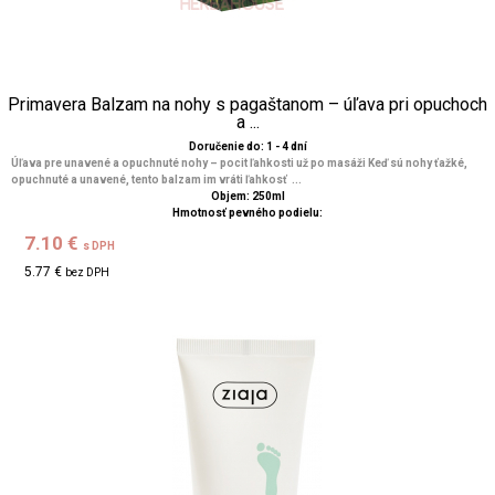
Primavera Balzam na nohy s pagaštanom – úľava pri opuchoch
a ...
Doručenie do: 1 - 4 dní
Úľava pre unavené a opuchnuté nohy – pocit ľahkosti už po masáži Keď sú nohy ťažké,
opuchnuté a unavené, tento balzam im vráti ľahkosť ...
Objem: 250ml
Hmotnosť pevného podielu:
7.10 €
s DPH
5.77 €
bez DPH