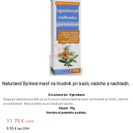
Naturland Bylinná masť na hrudník pri kašli, nádche a nachladn...
Doručenie do: Vypredané
Úľava pri dýchaní pre deti už od 2 rokov Jemná bylinná masť na hrudník pri kašli, nádche
a nachladnutí Keď sa dieťa v noci budí pre upcha...
Objem: 70g
Hmotnosť pevného podielu:
11.75 €
s DPH
9.55 €
bez DPH