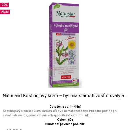
-30%
Akcia
Naturland Kostihojový krém – bylinná starostlivosť o svaly a ...
Doručenie do: 1 - 4 dní
Kostihojový krém pre úľavu svalov, kĺbov a namáhaného tela Prírodná pomoc pri
natiahnutí svalov, pomliaždeninách aj pocite ťažkých nôh Ak...
Objem: 60g
Hmotnosť pevného podielu: