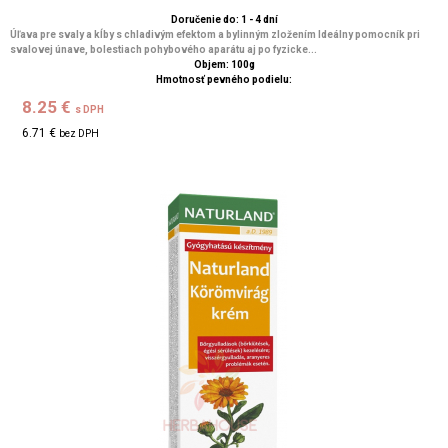
Doručenie do: 1 - 4 dní
Úľava pre svaly a kĺby s chladivým efektom a bylinným zložením Ideálny pomocník pri
svalovej únave, bolestiach pohybového aparátu aj po fyzicke...
Objem: 100g
Hmotnosť pevného podielu:
8.25 €
s DPH
6.71 €
bez DPH