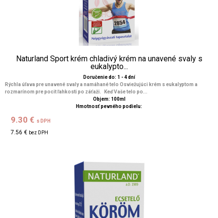
Naturland Sport krém chladivý krém na unavené svaly s
eukalypto...
Doručenie do: 1 - 4 dní
Rýchla úľava pre unavené svaly a namáhané telo Osviežujúci krém s eukalyptom a
rozmarínom pre pocit ľahkosti po záťaži. Keď Vaše telo po...
Objem: 100ml
Hmotnosť pevného podielu:
9.30 €
s DPH
7.56 €
bez DPH