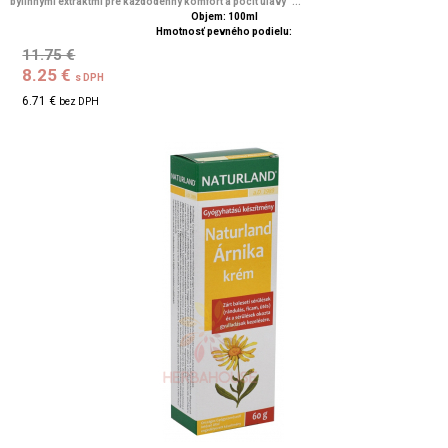
bylinnými extraktmi pre každodenný komfort a pocit úľavy ...
Objem: 100ml
Hmotnosť pevného podielu:
11.75 €
8.25 €
s DPH
6.71 €
bez DPH