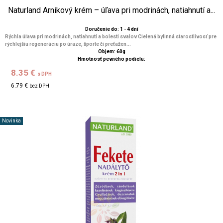
Naturland Arnikový krém – úľava pri modrinách, natiahnutí a...
Doručenie do: 1 - 4 dní
Rýchla úľava pri modrinách, natiahnutí a bolesti svalov Cielená bylinná starostlivosť pre
rýchlejšiu regeneráciu po úraze, športe či preťažen...
Objem: 60g
Hmotnosť pevného podielu:
8.35 €
s DPH
6.79 €
bez DPH
Novinka