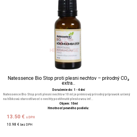
Natessence Bio Stop proti plesni nechtov – prírodný CO₂
extra...
Doručenie do: 1 - 4 dní
Natessence Bio Stop proti plesni nechtov 10 ml je prémiový prírodný prípravok určený
na hĺbkovú starostlivosť o nechty postihnuté plesňovou inf...
Objem: 10ml
Hmotnosť pevného podielu:
13.50 €
s DPH
10.98 €
bez DPH