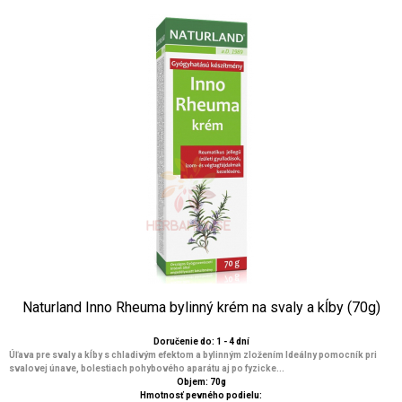
Naturland Inno Rheuma bylinný krém na svaly a kĺby (70g)
Doručenie do: 1 - 4 dní
Úľava pre svaly a kĺby s chladivým efektom a bylinným zložením Ideálny pomocník pri
svalovej únave, bolestiach pohybového aparátu aj po fyzicke...
Objem: 70g
Hmotnosť pevného podielu: