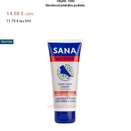
Objem: 10ml
Hmotnosť pevného podielu:
14.50 €
s DPH
11.79 €
bez DPH
Novinka