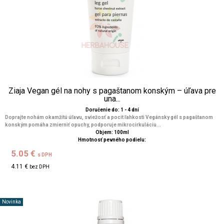
Ziaja Vegan gél na nohy s pagaštanom konským – úľava pre
una...
Doručenie do: 1 - 4 dní
Doprajte nohám okamžitú úľavu, sviežosť a pocit ľahkosti Vegánsky gél s pagaštanom
konským pomáha zmierniť opuchy, podporuje mikrocirkuláciu...
Objem: 100ml
Hmotnosť pevného podielu:
5.05 €
s DPH
4.11 €
bez DPH
Novinka