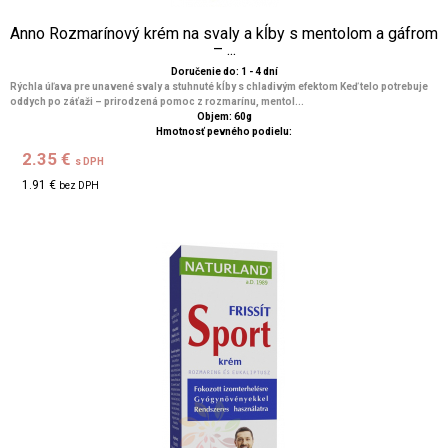
Anno Rozmarínový krém na svaly a kĺby s mentolom a gáfrom
– ...
Doručenie do: 1 - 4 dní
Rýchla úľava pre unavené svaly a stuhnuté kĺby s chladivým efektom Keď telo potrebuje
oddych po záťaži – prirodzená pomoc z rozmarínu, mentol...
Objem: 60g
Hmotnosť pevného podielu:
2.35 €
s DPH
1.91 €
bez DPH