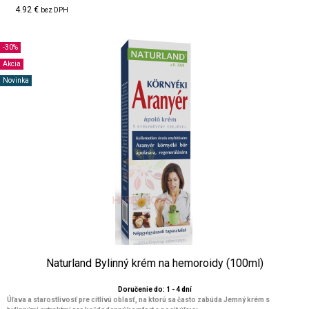
4.92 €
bez DPH
-30%
Akcia
Novinka
Naturland Bylinný krém na hemoroidy (100ml)
Doručenie do: 1 - 4 dní
Úľava a starostlivosť pre citlivú oblasť, na ktorú sa často zabúda Jemný krém s