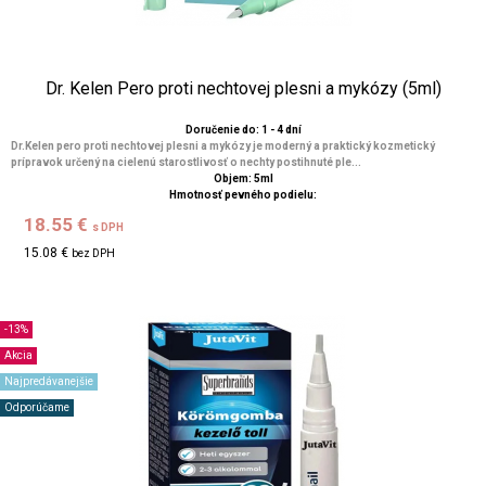
Dr. Kelen Pero proti nechtovej plesni a mykózy (5ml)
Doručenie do: 1 - 4 dní
Dr.Kelen pero proti nechtovej plesni a mykózy je moderný a praktický kozmetický
prípravok určený na cielenú starostlivosť o nechty postihnuté ple...
Objem: 5ml
Hmotnosť pevného podielu:
18.55 €
s DPH
15.08 €
bez DPH
-13%
Akcia
Najpredávanejšie
Odporúčame