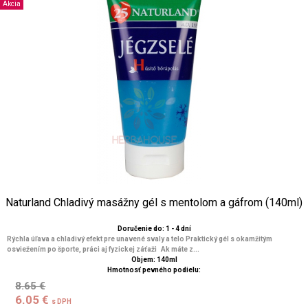
Akcia
Naturland Chladivý masážny gél s mentolom a gáfrom (140ml)
Doručenie do: 1 - 4 dní
Rýchla úľava a chladivý efekt pre unavené svaly a telo Praktický gél s okamžitým
osviežením po športe, práci aj fyzickej záťaži Ak máte z...
Objem: 140ml
Hmotnosť pevného podielu:
8.65 €
6.05 €
s DPH