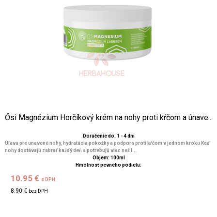
Ősi Magnézium Horčíkový krém na nohy proti kŕčom a únave...
Doručenie do: 1 - 4 dní
Úľava pre unavené nohy, hydratácia pokožky a podpora proti kŕčom v jednom kroku Keď
nohy dostávajú zabrať každý deň a potrebujú viac než l...
Objem: 100ml
Hmotnosť pevného podielu:
10.95 €
s DPH
8.90 €
bez DPH