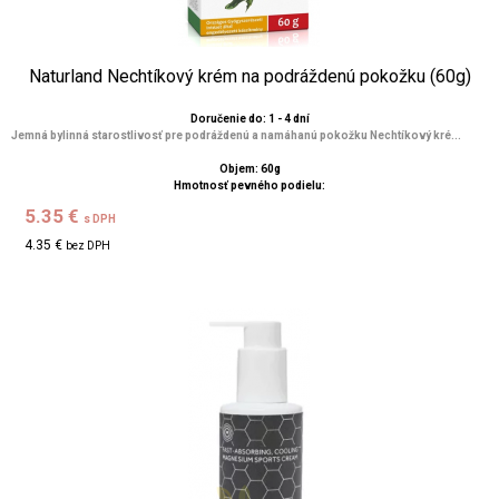
Naturland Nechtíkový krém na podráždenú pokožku (60g)
Doručenie do: 1 - 4 dní
Jemná bylinná starostlivosť pre podráždenú a namáhanú pokožku Nechtíkový kré...
Objem: 60g
Hmotnosť pevného podielu:
5.35 €
s DPH
4.35 €
bez DPH