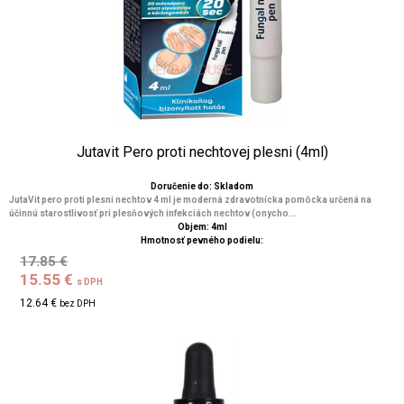
Jutavit Pero proti nechtovej plesni (4ml)
Doručenie do: Skladom
JutaVit pero proti plesni nechtov 4 ml je moderná zdravotnícka pomôcka určená na
účinnú starostlivosť pri plesňových infekciách nechtov (onycho...
Objem: 4ml
Hmotnosť pevného podielu:
17.85 €
15.55 €
s DPH
12.64 €
bez DPH