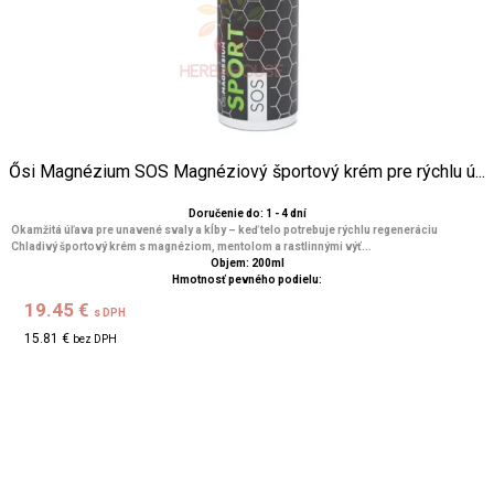
Ősi Magnézium SOS Magnéziový športový krém pre rýchlu ú...
Doručenie do: 1 - 4 dní
Okamžitá úľava pre unavené svaly a kĺby – keď telo potrebuje rýchlu regeneráciu
Chladivý športový krém s magnéziom, mentolom a rastlinnými výť...
Objem: 200ml
Hmotnosť pevného podielu:
19.45 €
s DPH
15.81 €
bez DPH