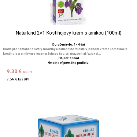
Naturland 2v1 Kostihojový krém s arnikou (100ml)
Doručenie do: 1 - 4 dní
Úľava pre namáhané svaly, modriny a natiahnuté miesta v jednom kréme Kombinácia
kostihoja a arniky pre regeneráciu po športe, úrazoch aj fyzickej...
Objem: 100ml
Hmotnosť pevného podielu:
9.30 €
s DPH
7.56 €
bez DPH