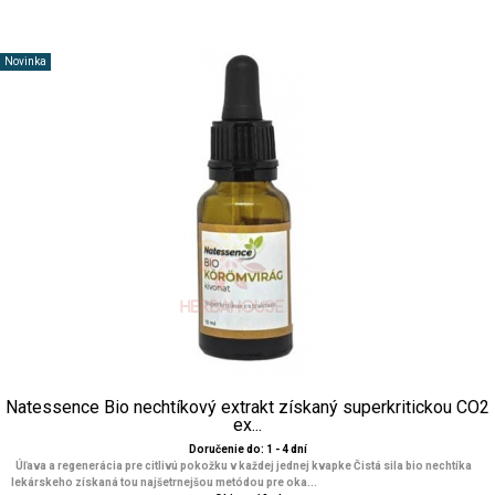
Novinka
Natessence Bio nechtíkový extrakt získaný superkritickou CO2
ex...
Doručenie do: 1 - 4 dní
Úľava a regenerácia pre citlivú pokožku v každej jednej kvapke Čistá sila bio nechtíka
lekárskeho získaná tou najšetrnejšou metódou pre oka...