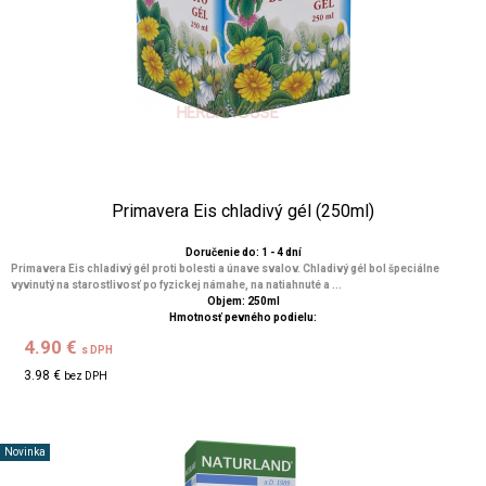
Primavera Eis chladivý gél (250ml)
Doručenie do: 1 - 4 dní
Primavera Eis chladivý gél proti bolesti a únave svalov. Chladivý gél bol špeciálne
vyvinutý na starostlivosť po fyzickej námahe, na natiahnuté a ...
Objem: 250ml
Hmotnosť pevného podielu:
4.90 €
s DPH
3.98 €
bez DPH
Novinka