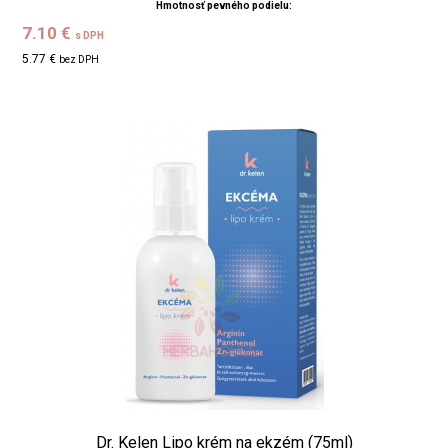
Hmotnosť pevného podielu:
7.10 €
s DPH
5.77 €
bez DPH
Dr. Kelen Lipo krém na ekzém (75ml)