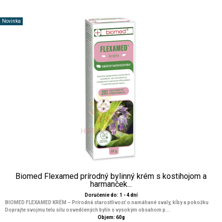
Novinka
Biomed Flexamed prírodný bylinný krém s kostihojom a
harmanček...
Doručenie do: 1 - 4 dní
BIOMED FLEXAMED KRÉM – Prírodná starostlivosť o namáhané svaly, kĺby a pokožku
Doprajte svojmu telu silu osvedčených bylín s vysokým obsahom p...
Objem: 60g