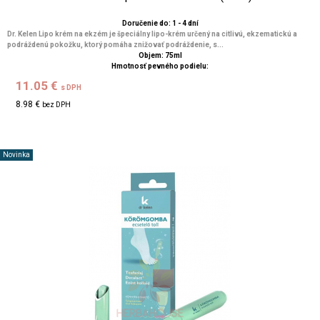
Doručenie do: 1 - 4 dní
Dr. Kelen Lipo krém na ekzém je špeciálny lipo-krém určený na citlivú, ekzematickú a
podráždenú pokožku, ktorý pomáha znižovať podráždenie, s...
Objem: 75ml
Hmotnosť pevného podielu:
11.05 €
s DPH
8.98 €
bez DPH
Novinka