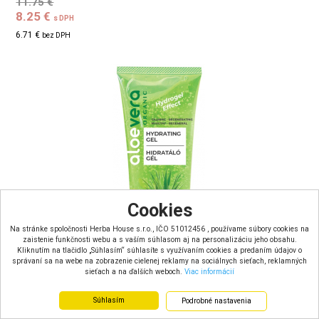
11.75 €
8.25 €
s DPH
6.71 €
bez DPH
Cookies
Na stránke spoločnosti Herba House s.r.o., IČO 51012456 , používame súbory cookies na
zaistenie funkčnosti webu a s vaším súhlasom aj na personalizáciu jeho obsahu.
Kliknutím na tlačidlo „Súhlasím“ súhlasíte s využívaním cookies a predaním údajov o
správaní sa na webe na zobrazenie cielenej reklamy na sociálnych sieťach, reklamných
sieťach a na ďalších weboch.
Viac informácií
Aloe Vera Organic Hydratačný Aloe Vera gél s centellou,
Súhlasím
Podrobné nastavenia
harmanč...