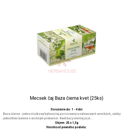
Mecsek čaj Baza čierna kvet (25ks)
Doručenie do: 1 - 4 dní
Baza čierna - jednozložkový bylinný čaj porciovaný v nálevových vreckách, sáčky
jednotlivo balené s vrchným prebalom. Kvet bazy čiernej je je...
Objem: 25 x 1,5g
Hmotnosť pevného podielu: