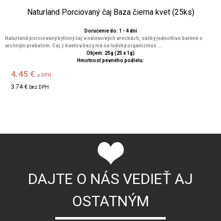
Naturland Porciovaný čaj Baza čierna kvet (25ks)
Doručenie do: 1 - 4 dní
Naturland porciovaný bylinný čaj v nálevových vreckách, sáčky jednotlivo balené s
vrchným prebalom. Čaj z kvetov bazy má na ľudský organizmus ...
Objem: 25g (25 x 1g)
Hmotnosť pevného podielu:
4.45 €
s DPH
3.74 €
bez DPH
DAJTE O NÁS VEDIEŤ AJ
OSTATNÝM