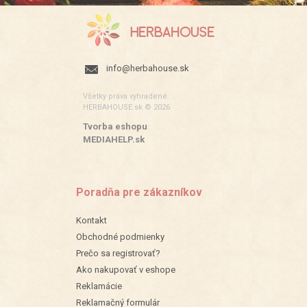
info@herbahouse.sk
Všetky práva vyhradené.
HERBAHOUSE.sk © 2026
Tvorba eshopu
:
MEDIAHELP.sk
Poradňa pre zákazníkov
Kontakt
Obchodné podmienky
Prečo sa registrovať?
Ako nakupovať v eshope
Reklamácie
Reklamačný formulár