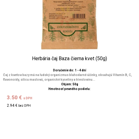
Herbária čaj Baza čierna kvet (50g)
Doručenie do: 1 - 4 dní
Čaj z kvetov bazy má na ľudský organizmus blahodarné účinky, obsahujú Vitamín B, C,
flavonoidy, silicu maslovú, organické kyseliny a trieslovinu...
Objem: 50g
Hmotnosť pevného podielu:
3.50 €
s DPH
2.94 €
bez DPH