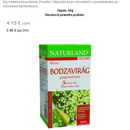
Čaj z kvetov bazy čiernej. Použitie: Odporúča sa pri chorobách z prechladnutia, pri
chorobách dýchac&iacu...
Objem: 50g
Hmotnosť pevného podielu:
4.15 €
s DPH
3.49 €
bez DPH