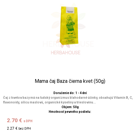
Mama čaj Baza čierna kvet (50g)
Doručenie do: 1 - 4 dní
Čaj z kvetov bazy má na ľudský organizmus blahodarné účinky, obsahujú Vitamín B, C,
flavonoidy, silicu maslovú, organické kyseliny a trieslovinu...
Objem: 50g
Hmotnosť pevného podielu:
2.70 €
s DPH
2.27 €
bez DPH