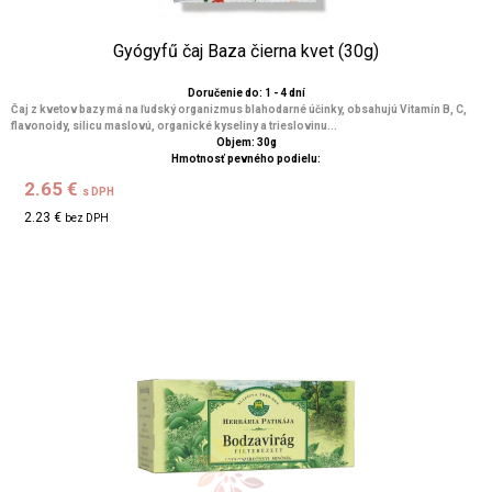
Gyógyfű čaj Baza čierna kvet (30g)
Doručenie do: 1 - 4 dní
Čaj z kvetov bazy má na ľudský organizmus blahodarné účinky, obsahujú Vitamín B, C,
flavonoidy, silicu maslovú, organické kyseliny a trieslovinu...
Objem: 30g
Hmotnosť pevného podielu:
2.65 €
s DPH
2.23 €
bez DPH