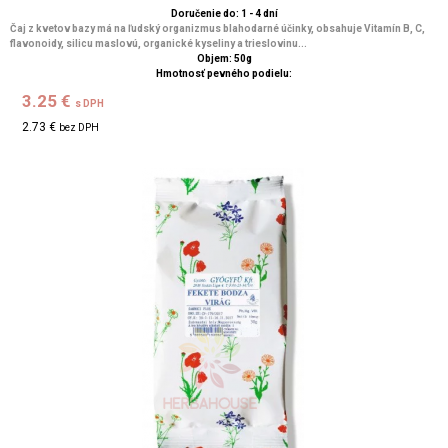
Doručenie do: 1 - 4 dní
Čaj z kvetov bazy má na ľudský organizmus blahodarné účinky, obsahuje Vitamín B, C,
flavonoidy, silicu maslovú, organické kyseliny a trieslovinu...
Objem: 50g
Hmotnosť pevného podielu:
3.25 €
s DPH
2.73 €
bez DPH