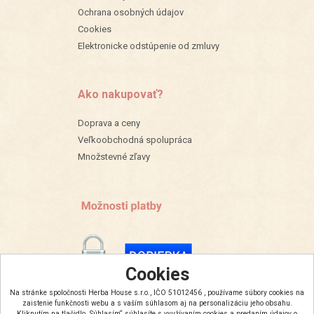
Ochrana osobných údajov
Cookies
Elektronicke odstúpenie od zmluvy
Ako nakupovať?
Doprava a ceny
Veľkoobchodná spolupráca
Množstevné zľavy
Cookies
Na stránke spoločnosti Herba House s.r.o., IČO 51012456 , používame súbory cookies na
zaistenie funkčnosti webu a s vaším súhlasom aj na personalizáciu jeho obsahu.
Kliknutím na tlačidlo „Súhlasím“ súhlasíte s využívaním cookies a predaním údajov o