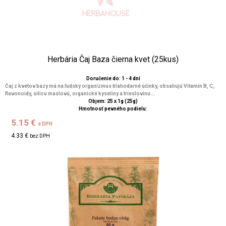
Herbária Čaj Baza čierna kvet (25kus)
Doručenie do: 1 - 4 dní
Čaj z kvetov bazy má na ľudský organizmus blahodarné účinky, obsahujú Vitamín B, C,
flavonoidy, silicu maslovú, organické kyseliny a trieslovinu...
Objem: 25 x 1g (25g)
Hmotnosť pevného podielu:
5.15 €
s DPH
4.33 €
bez DPH