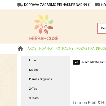
DOPRAVA ZADARMO PRI NÁKUPE NAD 99 €
in
AKCIE
NOVINKY
POTRAVINY
KOZMETIKA, DROG
Frosch
Nachádzate sa tu
Médea
Planeta Organica
24Tea
3Bears
London Fruit & H