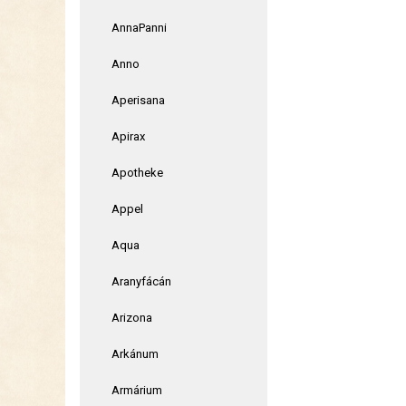
AnnaPanni
Anno
Aperisana
Apirax
Apotheke
Appel
Aqua
Aranyfácán
Arizona
Arkánum
Armárium