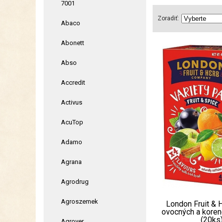
7001
Zoradiť:
Abaco
Abonett
Abso
Accredit
Activus
AcuTop
Adamo
Agrana
Agrodrug
Agroszemek
London Fruit & 
ovocných a koren
(20ks
Agrover