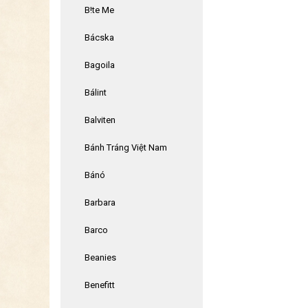
B!te Me
Bácska
Bagoila
Bálint
Balviten
Bánh Tráng Việt Nam
Bánó
Barbara
Barco
Beanies
Benefitt