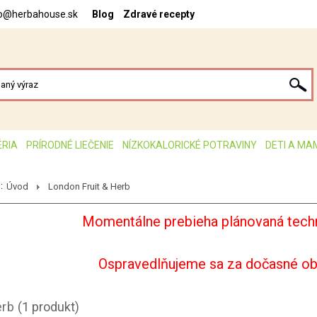
fo@herbahouse.sk
Blog
Zdravé recepty
ÉRIA
PRÍRODNÉ LIEČENIE
NÍZKOKALORICKÉ POTRAVINY
DETI A MA
:
Úvod
London Fruit & Herb
Momentálne prebieha plánovaná techn
Ospravedlňujeme sa za dočasné o
erb
(1 produkt)