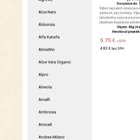
Doručenie do: 1
Výber čajových zmesov v 
Alce Nero
sáčkoch, bez kofeínu. Výb
lahodného ovocia a koreni
ideálnym doplnkom pitného
Áldomás
Objem: 40g (4 x
Hmotnosť pevného
Alfa Katsifa
5.75 €
s DPH
4.83 €
bez DPH
AlmaWin
Aloe Vera Organic
Alpro
Alveola
Amalfi
Ambrosia
Amicell
Andrea Milano