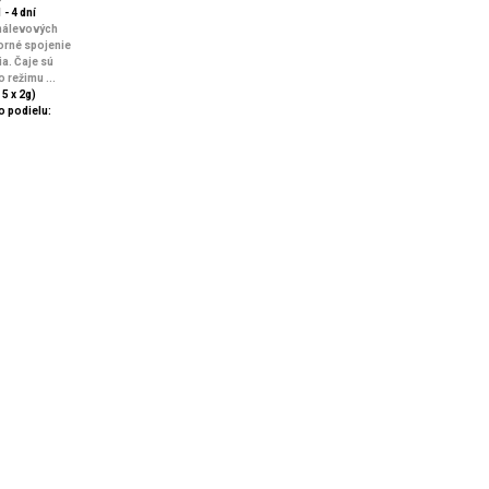
 - 4 dní
nálevových
orné spojenie
a. Čaje sú
 režimu ...
 5 x 2g)
 podielu: