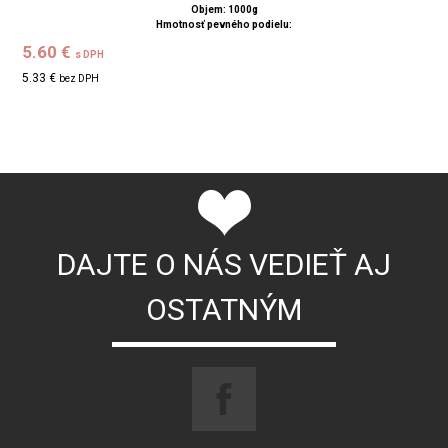
Objem: 1000g
Hmotnosť pevného podielu:
5.60 €
s DPH
5.33 €
bez DPH
DAJTE O NÁS VEDIEŤ AJ
OSTATNÝM