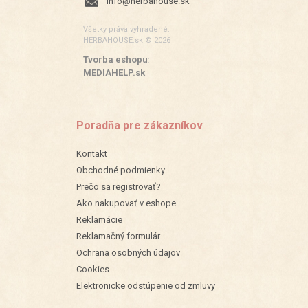
info@herbahouse.sk
Všetky práva vyhradené.
HERBAHOUSE.sk © 2026
Tvorba eshopu
:
MEDIAHELP.sk
Poradňa pre zákazníkov
Kontakt
Obchodné podmienky
Prečo sa registrovať?
Ako nakupovať v eshope
Reklamácie
Reklamačný formulár
Ochrana osobných údajov
Cookies
Elektronicke odstúpenie od zmluvy