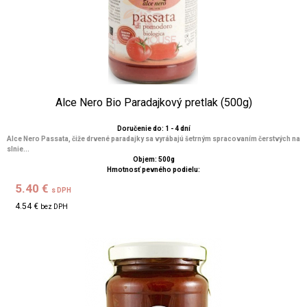
Alce Nero Bio Paradajkový pretlak (500g)
Doručenie do: 1 - 4 dní
Alce Nero Passata, čiže drvené paradajky sa vyrábajú šetrným spracovaním čerstvých na
slnie...
Objem: 500g
Hmotnosť pevného podielu:
5.40 €
s DPH
4.54 €
bez DPH