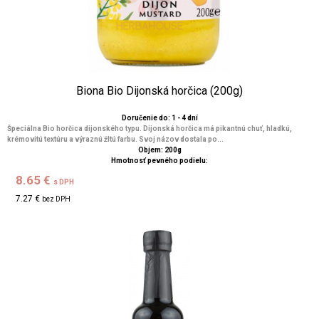
Biona Bio Dijonská horčica (200g)
Doručenie do: 1 - 4 dní
Špeciálna Bio horčica dijonského typu. Dijonská horčica má pikantnú chuť, hladkú,
krémovitú textúru a výraznú žltú farbu. Svoj názov dostala po...
Objem: 200g
Hmotnosť pevného podielu:
8.65 €
s DPH
7.27 €
bez DPH