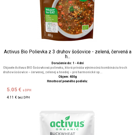
Activus Bio Polievka z 3 druhov šošovice - zelená, červená a
h...
Doručenie do: 1 - 4 dní
Objavte Activus BIO Šošovkovú polievku, ktorá prináša výnimočnú kombináciu troch
druhov šošovice – červenej, zelenej a hnedej – pre harmonické sp...
Objem: 400g
Hmotnosť pevného podielu:
5.05 €
s DPH
4.11 €
bez DPH