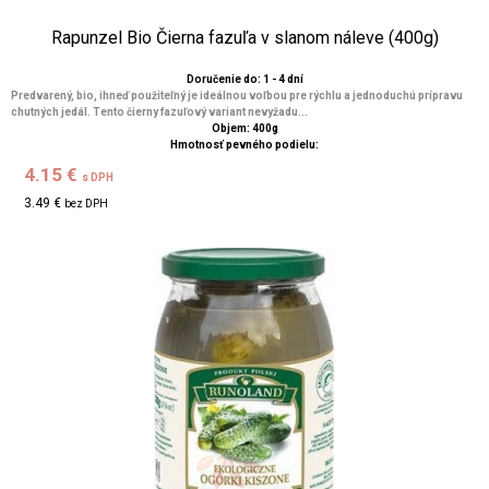
Rapunzel Bio Čierna fazuľa v slanom náleve (400g)
Doručenie do: 1 - 4 dní
Predvarený, bio, ihneď použiteľný je ideálnou voľbou pre rýchlu a jednoduchú prípravu
chutných jedál. Tento čierny fazuľový variant nevyžadu...
Objem: 400g
Hmotnosť pevného podielu:
4.15 €
s DPH
3.49 €
bez DPH