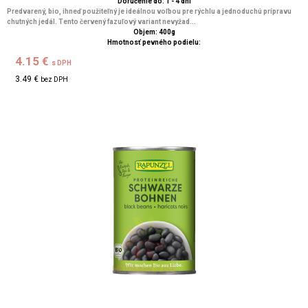
Doručenie do: 1 - 4 dní
Predvarený, bio, ihneď použiteľný je ideálnou voľbou pre rýchlu a jednoduchú prípravu
chutných jedál. Tento červený fazuľový variant nevyžad...
Objem: 400g
Hmotnosť pevného podielu:
4.15 €
s DPH
3.49 €
bez DPH