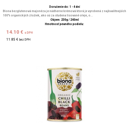
Doručenie do: 1 - 4 dní
Biona bezglutenová majonéza je nádherne krémová ktorá je vyrobená z najkvalitnejších
100% organických zložiek, ako sú za studena lisované oleje, o...
Objem: 230g / 240ml
Hmotnosť pevného podielu:
14.10 €
s DPH
11.85 €
bez DPH