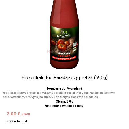
Biozentrale Bio Paradajkový pretlak (690g)
Doručenie do: Vypredané
Bio Paradajkový pretlak má výraznú paradajkovú chuť a vôňu, vyrába sa šetrným
spracovaním z čerstvých, na slniečku dozretých sladkých paradajok...
Objem: 690g
Hmotnosť pevného podielu:
7.00 €
s DPH
5.88 €
bez DPH