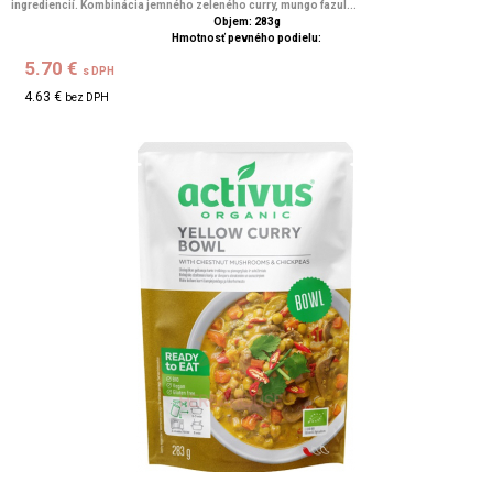
ingrediencií. Kombinácia jemného zeleného curry, mungo fazul...
Objem: 283g
Hmotnosť pevného podielu:
5.70 €
s DPH
4.63 €
bez DPH