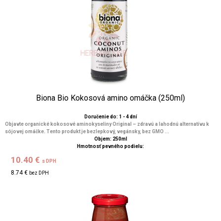
Biona Bio Kokosová amino omáčka (250ml)
Doručenie do: 1 - 4 dní
Objavte organické kokosové aminokyseliny Original – zdravú a lahodnú alternatívu k
sójovej omáčke. Tento produkt je bezlepkový, vegánsky, bez GMO ...
Objem: 250ml
Hmotnosť pevného podielu:
10.40 €
s DPH
8.74 €
bez DPH