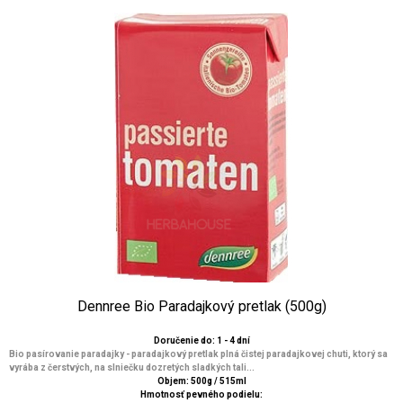
Dennree Bio Paradajkový pretlak (500g)
Doručenie do: 1 - 4 dní
Bio pasírovanie paradajky - paradajkový pretlak plná čistej paradajkovej chuti, ktorý sa
vyrába z čerstvých, na slniečku dozretých sladkých tali...
Objem: 500g / 515ml
Hmotnosť pevného podielu: