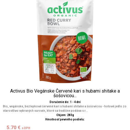
Activus Bio Vegánske Červené kari s hubami shitake a
šošovicou...
Doručenie do: 1 - 4 dní
Bio, vegánske, bezlepkové červené kari s hubami shitake a šošovicou - hotové jedlo zo
starostlivo vybraných surovín, ktoré sa tradične podáva s r...
Objem: 283g
Hmotnosť pevného podielu:
5.70 €
s DPH