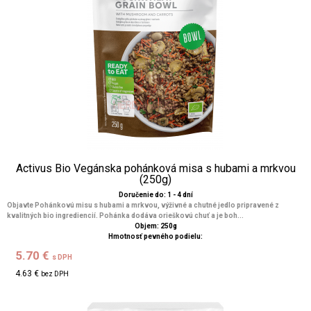
Activus Bio Vegánska pohánková misa s hubami a mrkvou
(250g)
Doručenie do: 1 - 4 dní
Objavte Pohánkovú misu s hubami a mrkvou, výživné a chutné jedlo pripravené z
kvalitných bio ingrediencií. Pohánka dodáva orieškovú chuť a je boh...
Objem: 250g
Hmotnosť pevného podielu:
5.70 €
s DPH
4.63 €
bez DPH