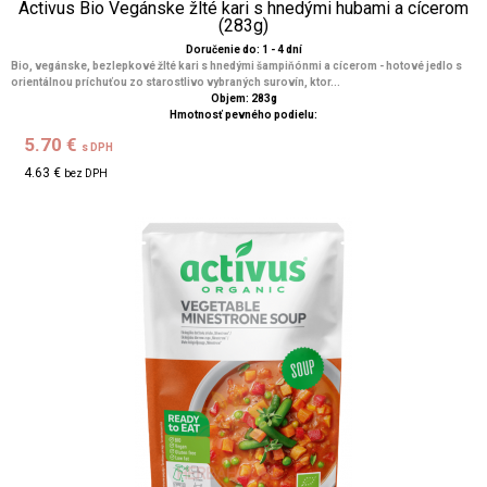
Activus Bio Vegánske žlté kari s hnedými hubami a cícerom
(283g)
Doručenie do: 1 - 4 dní
Bio, vegánske, bezlepkové žlté kari s hnedými šampiňónmi a cícerom - hotové jedlo s
orientálnou príchuťou zo starostlivo vybraných surovín, ktor...
Objem: 283g
Hmotnosť pevného podielu:
5.70 €
s DPH
4.63 €
bez DPH