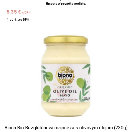
Hmotnosť pevného podielu:
5.35 €
s DPH
4.50 €
bez DPH
Biona Bio Bezgluténová majonéza s olivovým olejom (230g)