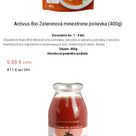
Activus Bio Zeleninová minestrone polievka (400g)
Doručenie do: 1 - 4 dní
Objavte Activus BIO Minestrone polievku, lahodnú a výživnú polievku z vysoko
kvalitných bio ingrediencií pestovaných bez chemických látok. Každá ...
Objem: 400g
Hmotnosť pevného podielu:
5.05 €
s DPH
4.11 €
bez DPH