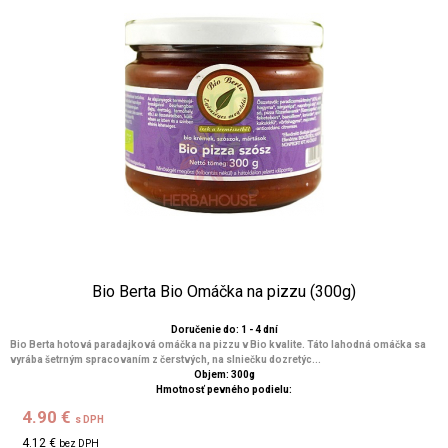
Bio Berta Bio Omáčka na pizzu (300g)
Doručenie do: 1 - 4 dní
Bio Berta hotová paradajková omáčka na pizzu v Bio kvalite. Táto lahodná omáčka sa
vyrába šetrným spracovaním z čerstvých, na slniečku dozretýc...
Objem: 300g
Hmotnosť pevného podielu:
4.90 €
s DPH
4.12 €
bez DPH