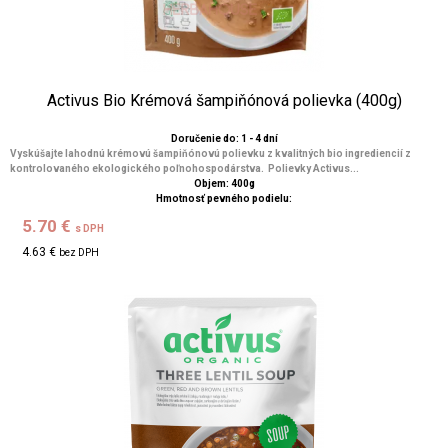
Activus Bio Krémová šampiňónová polievka (400g)
Doručenie do: 1 - 4 dní
Vyskúšajte lahodnú krémovú šampiňónovú polievku z kvalitných bio ingrediencií z
kontrolovaného ekologického poľnohospodárstva. Polievky Activus...
Objem: 400g
Hmotnosť pevného podielu:
5.70 €
s DPH
4.63 €
bez DPH