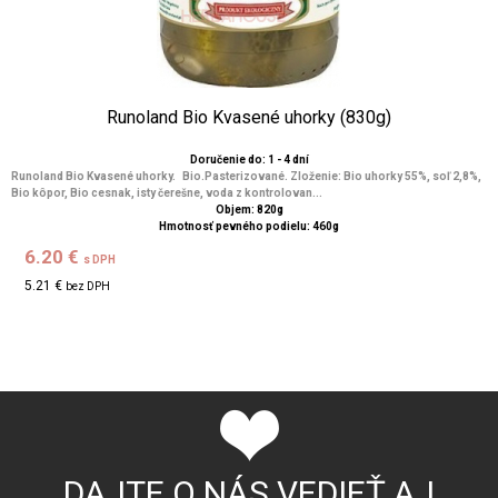
Runoland Bio Kvasené uhorky (830g)
Doručenie do: 1 - 4 dní
Runoland Bio Kvasené uhorky. Bio.Pasterizované. Zloženie: Bio uhorky 55%, soľ 2,8%,
Bio kôpor, Bio cesnak, isty čerešne, voda z kontrolovan...
Objem: 820g
Hmotnosť pevného podielu: 460g
6.20 €
s DPH
5.21 €
bez DPH
DAJTE O NÁS VEDIEŤ AJ