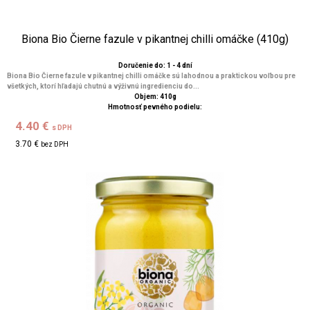
Biona Bio Čierne fazule v pikantnej chilli omáčke (410g)
Doručenie do: 1 - 4 dní
Biona Bio Čierne fazule v pikantnej chilli omáčke sú lahodnou a praktickou voľbou pre
všetkých, ktorí hľadajú chutnú a výživnú ingredienciu do...
Objem: 410g
Hmotnosť pevného podielu:
4.40 €
s DPH
3.70 €
bez DPH