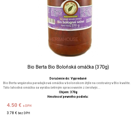
Bio Berta Bio Boloňská omáčka (370g)
Doručenie do: Vypredané
Bio Berta vegánska paradajková omáčka v bolonskom štýle na cestoviny v Bio kvalite.
Táto lahodná omáčka sa vyrába šetrným spracovaním z čerstvýc...
Objem: 370g
Hmotnosť pevného podielu:
4.50 €
s DPH
3.78 €
bez DPH