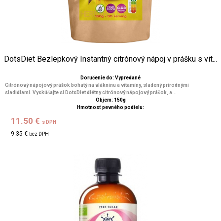
DotsDiet Bezlepkový Instantný citrónový nápoj v prášku s vit...
Doručenie do: Vypredané
Citrónový nápojový prášok bohatý na vlákninu a vitamíny, sladený prírodnými
sladidlami. Vyskúšajte si DotsDiet diétny citrónový nápojový prášok, a...
Objem: 150g
Hmotnosť pevného podielu:
11.50 €
s DPH
9.35 €
bez DPH