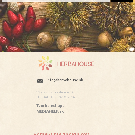
info@herbahouse.sk
Všetky práva vyhradené.
HERBAHOUSE.sk © 2026
Tvorba eshopu
:
MEDIAHELP.sk
Poradňa pre zákazníkov