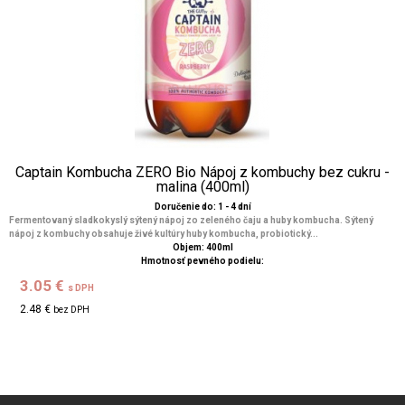
Captain Kombucha ZERO Bio Nápoj z kombuchy bez cukru -
malina (400ml)
Doručenie do: 1 - 4 dní
Fermentovaný sladkokyslý sýtený nápoj zo zeleného čaju a huby kombucha. Sýtený
nápoj z kombuchy obsahuje živé kultúry huby kombucha, probiotický...
Objem: 400ml
Hmotnosť pevného podielu:
3.05 €
s DPH
2.48 €
bez DPH