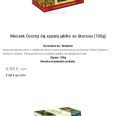
Mecsek Ovocný čaj sypaný jablko so škoricou (100g)
Doručenie do: Skladom
Ovocná čajová zmes s Jablkovo škoricovou príchuťou pre príjemné chvíle hlavne v
zimnom období. Voňavá škorica a sladké jablká, tá najlepšia komb...
Objem: 100g
Hmotnosť pevného podielu:
6.05 €
s DPH
5.08 €
bez DPH