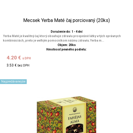
Mecsek Yerba Maté čaj porciovaný (20ks)
Doručenie do: 1 - 4 dní
Yerba Maté je kvalitný čaj ktorý obsahuje zdraviu prospešné látky v tých správnych
kombináciách, preto je veľkým pomocníkom nášmu zdraviu.Yerba m...
Objem: 20ks
Hmotnosť pevného podielu:
4.20 €
s DPH
3.53 €
bez DPH
Najpredávanejšie