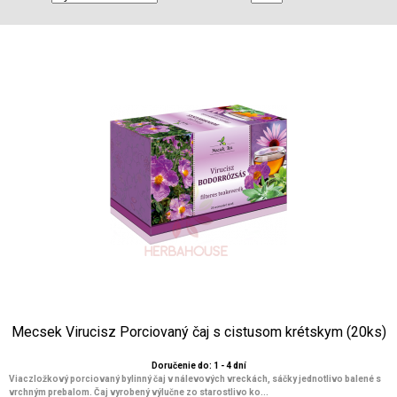
Mecsek Virucisz Porciovaný čaj s cistusom krétskym (20ks)
Doručenie do: 1 - 4 dní
Viaczložkový porciovaný bylinný čaj v nálevových vreckách, sáčky jednotlivo balené s
vrchným prebalom. Čaj vyrobený výlučne zo starostlivo ko...