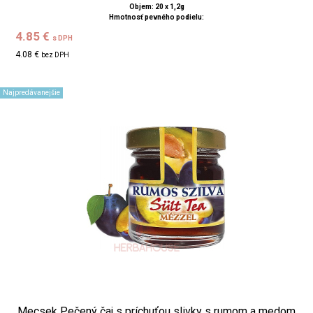
Objem: 20 x 1,2g
Hmotnosť pevného podielu:
4.85 €
s DPH
4.08 €
bez DPH
Najpredávanejšie
Mecsek Pečený čaj s príchuťou slivky s rumom a medom