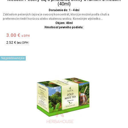
(40ml)
Doručenie do: 1 - 4 dní
Základom pečených čajov je ovocný koncentrát, ktorý je možné podľa chuti a
preferencie riediť horúcou alebo studenou vodou. Konečným výsledko...
Objem: 40ml
Hmotnosť pevného podielu:
3.00 €
s DPH
2.52 €
bez DPH
Najpredávanejšie