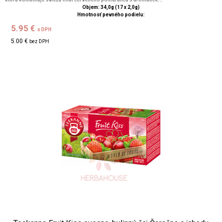
Objem: 34,0g (17 x 2,0g)
Hmotnosť pevného podielu:
5.95 €
s DPH
5.00 €
bez DPH