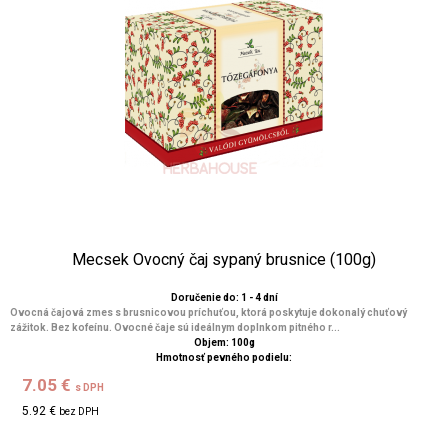
Mecsek Ovocný čaj sypaný brusnice (100g)
Doručenie do: 1 - 4 dní
Ovocná čajová zmes s brusnicovou príchuťou, ktorá poskytuje dokonalý chuťový
zážitok. Bez kofeínu. Ovocné čaje sú ideálnym doplnkom pitného r...
Objem: 100g
Hmotnosť pevného podielu:
7.05 €
s DPH
5.92 €
bez DPH