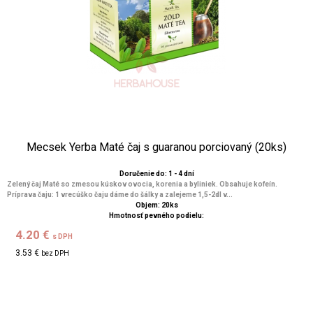
Mecsek Yerba Maté čaj s guaranou porciovaný (20ks)
Doručenie do: 1 - 4 dní
Zelený čaj Maté so zmesou kúskov ovocia, korenia a byliniek. Obsahuje kofeín.
Príprava čaju: 1 vrecúško čaju dáme do šálky a zalejeme 1,5-2dl v...
Objem: 20ks
Hmotnosť pevného podielu:
4.20 €
s DPH
3.53 €
bez DPH