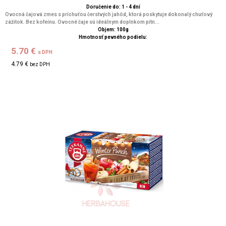
Doručenie do: 1 - 4 dní
Ovocná čajová zmes s príchuťou čerstvých jahôd, ktorá poskytuje dokonalý chuťový
zážitok. Bez kofeínu. Ovocné čaje sú ideálnym doplnkom pitn...
Objem: 100g
Hmotnosť pevného podielu:
5.70 €
s DPH
4.79 €
bez DPH