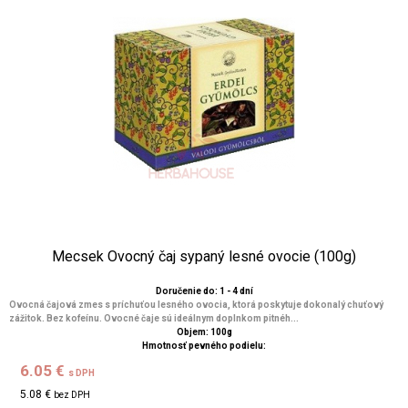
Mecsek Ovocný čaj sypaný lesné ovocie (100g)
Doručenie do: 1 - 4 dní
Ovocná čajová zmes s príchuťou lesného ovocia, ktorá poskytuje dokonalý chuťový
zážitok. Bez kofeínu. Ovocné čaje sú ideálnym doplnkom pitnéh...
Objem: 100g
Hmotnosť pevného podielu:
6.05 €
s DPH
5.08 €
bez DPH