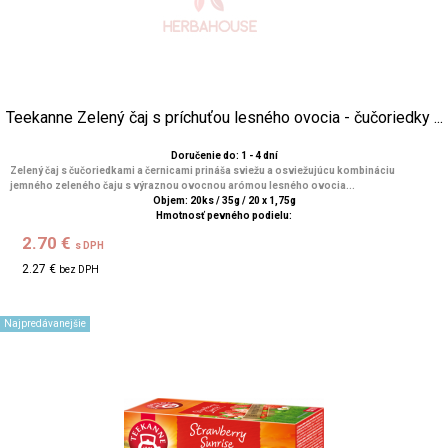
Teekanne Zelený čaj s príchuťou lesného ovocia - čučoriedky ...
Doručenie do: 1 - 4 dní
Zelený čaj s čučoriedkami a černicami prináša sviežu a osviežujúcu kombináciu
jemného zeleného čaju s výraznou ovocnou arómou lesného ovocia...
Objem: 20ks / 35g / 20 x 1,75g
Hmotnosť pevného podielu:
2.70 €
s DPH
2.27 €
bez DPH
Najpredávanejšie