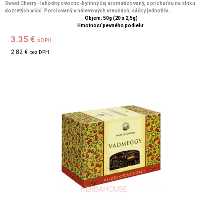
Sweet Cherry - lahodný ovocno-bylinný čaj aromatizovaný, s príchuťou na slnku
dozretých višní. Porciovaný v nálevových vreckách, sáčky jednotliv...
Objem: 50g (20 x 2,5g)
Hmotnosť pevného podielu:
3.35 €
s DPH
2.82 €
bez DPH