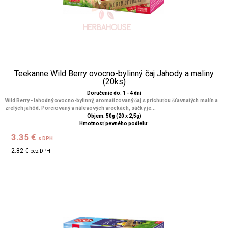
Teekanne Wild Berry ovocno-bylinný čaj Jahody a maliny
(20ks)
Doručenie do: 1 - 4 dní
Wild Berry - lahodný ovocno-bylinný, aromatizovaný čaj s príchuťou šťavnatých malín a
zrelých jahôd. Porciovaný v nálevových vreckách, sáčky je...
Objem: 50g (20 x 2,5g)
Hmotnosť pevného podielu:
3.35 €
s DPH
2.82 €
bez DPH