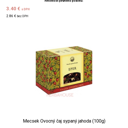
Hmotnosť pevného podielu:
3.40 €
s DPH
2.86 €
bez DPH
Mecsek Ovocný čaj sypaný jahoda (100g)