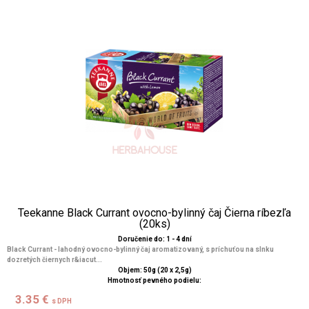
Teekanne Black Currant ovocno-bylinný čaj Čierna ríbezľa
(20ks)
Doručenie do: 1 - 4 dní
Black Currant - lahodný ovocno-bylinný čaj aromatizovaný, s príchuťou na slnku
dozretých čiernych r&iacut...
Objem: 50g (20 x 2,5g)
Hmotnosť pevného podielu:
3.35 €
s DPH