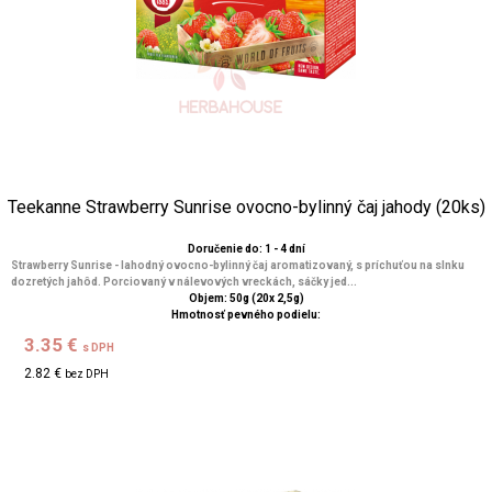
Teekanne Strawberry Sunrise ovocno-bylinný čaj jahody (20ks)
Doručenie do: 1 - 4 dní
Strawberry Sunrise - lahodný ovocno-bylinný čaj aromatizovaný, s príchuťou na slnku
dozretých jahôd. Porciovaný v nálevových vreckách, sáčky jed...
Objem: 50g (20x 2,5g)
Hmotnosť pevného podielu:
3.35 €
s DPH
2.82 €
bez DPH