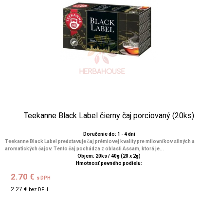
Teekanne Black Label čierny čaj porciovaný (20ks)
Doručenie do: 1 - 4 dní
Teekanne Black Label predstavuje čaj prémiovej kvality pre milovníkov silných a
aromatických čajov. Tento čaj pochádza z oblasti Assam, ktorá je...
Objem: 20ks / 40g (20 x 2g)
Hmotnosť pevného podielu:
2.70 €
s DPH
2.27 €
bez DPH