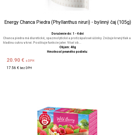
Energy Chanca Piedra (Phyllanthus niruri) - bylinný čaj (105g)
Doručenie do: 1 - 4 dní
Chanca piedra má diuretické, spazmolytické a protizápalové účinky. Znižuje krvný tlak a
hladinu cukru v krvi. Posilňuje funkcie jater. Vňať ob...
Objem: 40g
Hmotnosť pevného podielu:
20.90 €
s DPH
17.56 €
bez DPH