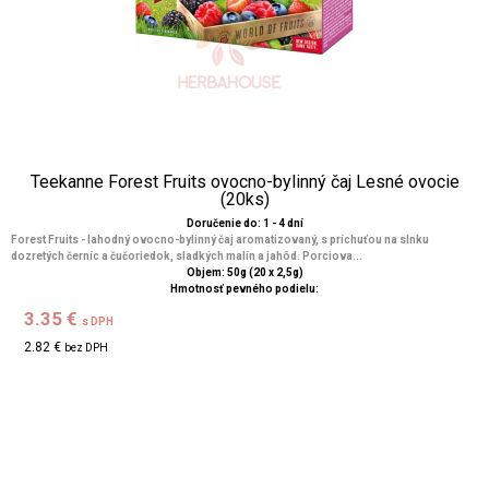
Teekanne Forest Fruits ovocno-bylinný čaj Lesné ovocie
(20ks)
Doručenie do: 1 - 4 dní
Forest Fruits - lahodný ovocno-bylinný čaj aromatizovaný, s príchuťou na slnku
dozretých černíc a čučoriedok, sladkých malín a jahôd. Porciova...
Objem: 50g (20 x 2,5g)
Hmotnosť pevného podielu:
3.35 €
s DPH
2.82 €
bez DPH