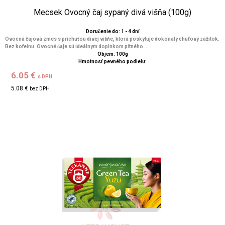
Mecsek Ovocný čaj sypaný divá višňa (100g)
Doručenie do: 1 - 4 dní
Ovocná čajová zmes s príchuťou divej višňe, ktorá poskytuje dokonalý chuťový zážitok.
Bez kofeínu. Ovocné čaje sú ideálnym doplnkom pitného ...
Objem: 100g
Hmotnosť pevného podielu:
6.05 €
s DPH
5.08 €
bez DPH