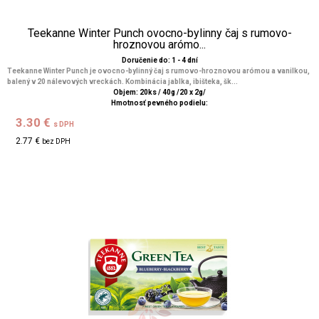
Teekanne Winter Punch ovocno-bylinny čaj s rumovo-
hroznovou arómo...
Doručenie do: 1 - 4 dní
Teekanne Winter Punch je ovocno-bylinný čaj s rumovo-hroznovou arómou a vanilkou,
balený v 20 nálevových vreckách. Kombinácia jablka, ibišteka, šk...
Objem: 20ks / 40g /20 x 2g/
Hmotnosť pevného podielu:
3.30 €
s DPH
2.77 €
bez DPH