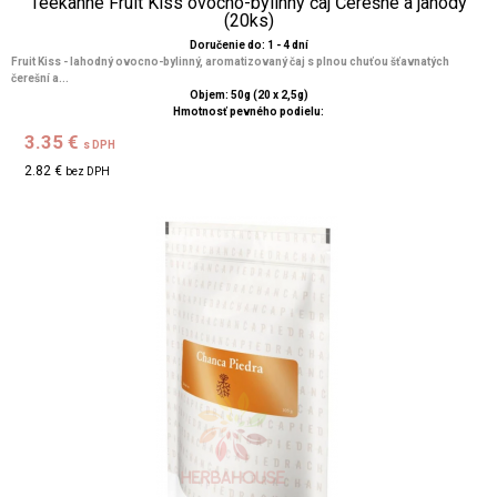
Teekanne Fruit Kiss ovocno-bylinný čaj Čerešne a jahody
(20ks)
Doručenie do: 1 - 4 dní
Fruit Kiss - lahodný ovocno-bylinný, aromatizovaný čaj s plnou chuťou šťavnatých
čerešní a...
Objem: 50g (20 x 2,5g)
Hmotnosť pevného podielu:
3.35 €
s DPH
2.82 €
bez DPH