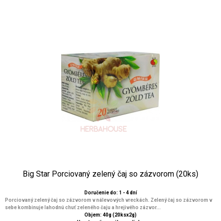
Big Star Porciovaný zelený čaj so zázvorom (20ks)
Doručenie do: 1 - 4 dní
Porciovaný zelený čaj so zázvorom v nálevových vreckách. Zelený čaj so zázvorom v
sebe kombinuje lahodnú chuť zeleného čaju a hrejivého zázvor...
Objem: 40g (20ksx2g)