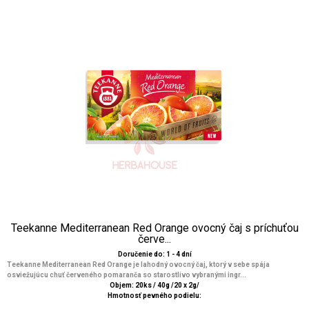
Teekanne Mediterranean Red Orange ovocný čaj s príchuťou
červe...
Doručenie do: 1 - 4 dní
Teekanne Mediterranean Red Orange je lahodný ovocný čaj, ktorý v sebe spája
osviežujúcu chuť červeného pomaranča so starostlivo vybranými ingr...
Objem: 20ks / 40g /20 x 2g/
Hmotnosť pevného podielu: