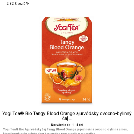
2.82 €
bez DPH
Yogi Tea® Bio Tangy Blood Orange ajurvédsky ovocno-bylinný
čaj ...
Doručenie do: 1 - 4 dní
Yogi Tea® Bio Ajurvédsky čaj Tangy Blood Orange je jedinečná ovocno-bylinná zmes,
ktorá kombinuje sviežu chuť červeného pomaranča s aromatick...