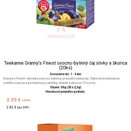
Teekanne Granny's Finest ovocno-bylinný čaj slivky a škorica
(20ks)
Doručenie do: 1 - 4 dní
Granny's Finest- lahodný ovocno-bylinný, aromatizovaný čaj. Výborná kombinácia
zrelého ovocia a príchuti bazy, vanilky, sliviek a škorice. Porciov...
Objem: 50g (20 x 2,5g)
Hmotnosť pevného podielu:
3.35 €
s DPH
2.82 €
bez DPH