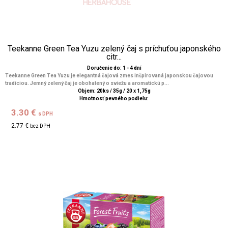
Teekanne Green Tea Yuzu zelený čaj s príchuťou japonského
citr...
Doručenie do: 1 - 4 dní
Teekanne Green Tea Yuzu je elegantná čajová zmes inšpirovaná japonskou čajovou
tradíciou. Jemný zelený čaj je obohatený o sviežu a aromatickú p...
Objem: 20ks / 35g / 20 x 1,75g
Hmotnosť pevného podielu:
3.30 €
s DPH
2.77 €
bez DPH