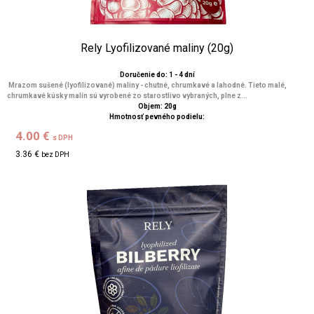
Rely Lyofilizované maliny (20g)
Doručenie do: 1 - 4 dní
Mrazom sušené (lyofilizované) maliny - chutné, chrumkavé a lahodné. Tieto malé,
chrumkavé kúsky malín sú vyrobené zo starostlivo vybraných, plne z...
Objem: 20g
Hmotnosť pevného podielu:
4.00 €
s DPH
3.36 €
bez DPH