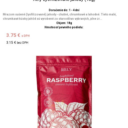
Doručenie do: 1 - 4 dní
Mrazom sušené (lyofilizované) jahody - chutné, chrumkavé a lahodné. Tieto malé,
chrumkavé kúsky jahôd sú vyrobené zo starostlivo vybraných, plne zr...
Objem: 18g
Hmotnosť pevného podielu:
3.75 €
s DPH
3.15 €
bez DPH