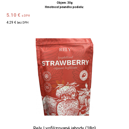
Objem: 30g
Hmotnosť pevného podielu:
5.10 €
s DPH
4.29 €
bez DPH
Rely Lyofilizované jahody (18g)