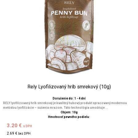
Rely Lyofilizovaný hríb smrekový (10g)
Doručenie do: 1 - 4 dní
RELY lyofilizovaný hríb smrekový je kvalitný hubový produkt spracovaný modernou
metódou lyofilizácie – sušenia mrazom. Táto technológia umožňuje ...
Objem: 10g
Hmotnosť pevného podielu:
3.20 €
s DPH
2.69 €
bez DPH