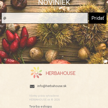
NOVINIEK
info@herbahouse.sk
Všetky práva vyhradené.
HERBAHOUSE.sk © 2026
Tvorba eshopu
: