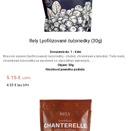
Rely Lyofilizované čučoriedky (30g)
Doručenie do: 1 - 4 dní
Mrazom sušené (lyofilizované) čučoriedky - chutné, chrumkavé a lahodné. Tieto malé,
chrumkavé čučoriedky sú vyrobené zo starostlivo vybraných, ...
Objem: 30g
Hmotnosť pevného podielu:
5.15 €
s DPH
4.33 €
bez DPH