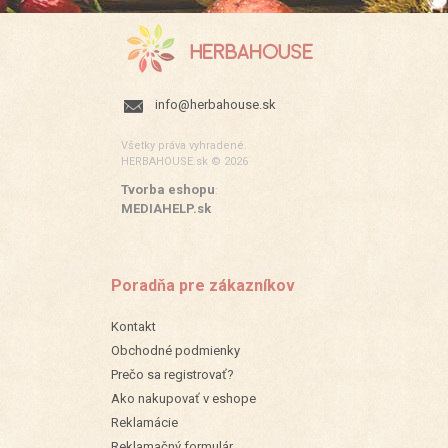
info@herbahouse.sk
Všetky práva vyhradené.
HERBAHOUSE.sk © 2026
Tvorba eshopu
:
MEDIAHELP.sk
Poradňa pre zákazníkov
Kontakt
Obchodné podmienky
Prečo sa registrovať?
Ako nakupovať v eshope
Reklamácie
Reklamačný formulár