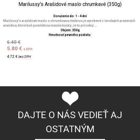
Marilussy's Arašidové maslo chrumkavé (350g)
Doručenie do: 1 - 4 dní
Marilussy's arašidové maslo s chrumkavou textúrou je vyrobené z čerstvých pražených
arašidov, ktoré boli pomleté na menšie kúsky. Je to prírodný ...
Objem: 350g
Hmotnosť pevného podielu:
6.40 €
5.80 €
s DPH
4.72 €
bez DPH
DAJTE O NÁS VEDIEŤ AJ
OSTATNÝM