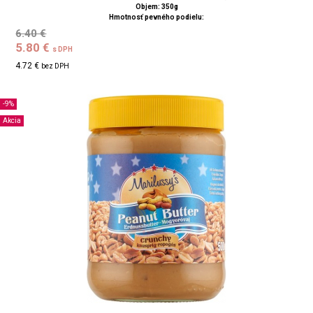
Objem: 350g
Hmotnosť pevného podielu:
6.40 €
5.80 €
s DPH
4.72 €
bez DPH
-9%
Akcia