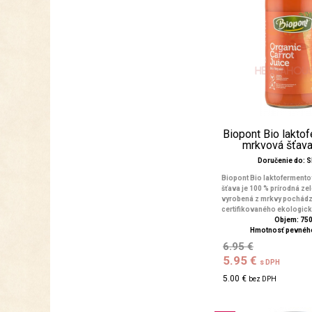
Biopont Bio lakto
mrkvová šťava
Doručenie do: 
Biopont Bio laktoferment
šťava je 100 % prírodná ze
vyrobená z mrkvy pochádz
certifikovaného ekologick
Objem: 75
Hmotnosť pevného
6.95 €
5.95 €
s DPH
5.00 €
bez DPH