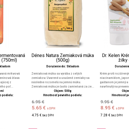
fermentovaná
Dénes Natura Zemiaková múka
Dr. Kelen Kr
 (750ml)
(500g)
žilky
Skladom
Doručenie do: Skladom
Doručeni
ovaná mrkvová
Zemiaková múka sa vyrába z celých
Krém proti rozšírený
leninová šťava
zemiakov. Uvarené a usušené zemiaky sa
niacinamidom, japo
ajúcej z
následne rozomelú na jemnú múku.
gaštanom je jemný a
ého poľ...
Zemiaková múka je často zamieňaná za ze...
navrhnutý na prevenci
0ml
Objem: 500g
Obje
 podielu:
Hmotnosť pevného podielu:
Hmotnosť p
6.95 €
9.95 €
5.65 €
8.95 €
s DPH
s DPH
4.75 €
7.28 €
bez DPH
bez DPH