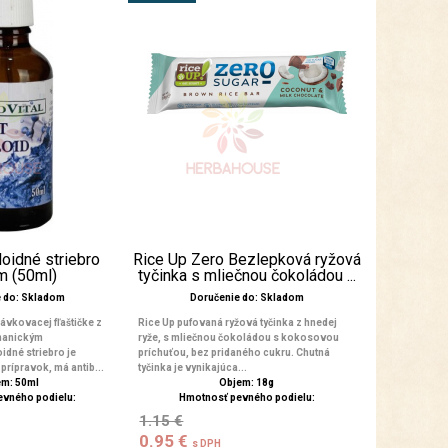
loidné striebro
Rice Up Zero Bezlepková ryžová
m (50ml)
tyčinka s mliečnou čokoládou ...
e do: Skladom
Doručenie do: Skladom
dávkovacej fľaštičke z
Rice Up pufovaná ryžová tyčinka z hnedej
hanickým
ryže, s mliečnou čokoládou s kokosovou
dné striebro je
príchuťou, bez pridaného cukru. Chutná
prípravok, má antib...
tyčinka je vynikajúca...
m: 50ml
Objem: 18g
evného podielu:
Hmotnosť pevného podielu:
1.15 €
0.95 €
s DPH