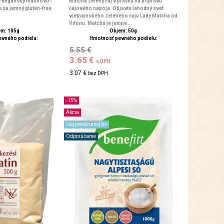
e vegánsky malinovo-
Matcha zelený čaj v prášku na prípravu
e sa jemný glutén-free
čajového nápoja. Objavte lahodný svet
vietnamského zeleného čaju Lady Matcha od
Vifonu. Matcha je jemne ...
m: 105g
Objem: 50g
evného podielu:
Hmotnosť pevného podielu:
5.55 €
3.65 €
s DPH
3.07 €
bez DPH
-15%
Akcia
Najpredávanejšie
Odporúčame