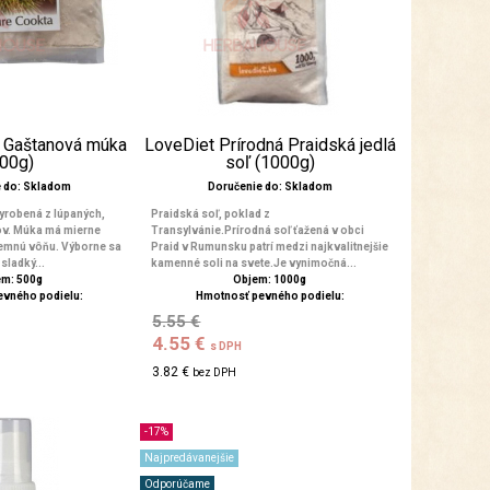
a Gaštanová múka
LoveDiet Prírodná Praidská jedlá
500g)
soľ (1000g)
e do: Skladom
Doručenie do: Skladom
yrobená z lúpaných,
Praidská soľ, poklad z
ov. Múka má mierne
Transylvánie.Prírodná soľ ťažená v obci
jemnú vôňu. Výborne sa
Praid v Rumunsku patrí medzi najkvalitnejšie
sladký...
kamenné soli na svete.Je vynimočná...
m: 500g
Objem: 1000g
evného podielu:
Hmotnosť pevného podielu:
5.55 €
4.55 €
s DPH
3.82 €
bez DPH
-17%
Najpredávanejšie
Odporúčame