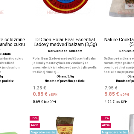
ve celozrnné
Dr.Chen Polar Bear Essential
Nature Cookt
daného cukru
Ľadový medveď balzam (3,5g)
(
)
Doručenie do: Skladom
Doručeni
Skladom
pridaného cukru
Polar Bear (Ľadový medveď) Essential balm
Gaštanová múka je v
i tradičné
je čínsky masťový balzam vyrobený zo
rozomletých gaštan
sokým obsahom
zmesi éterických olejov rôznych bylín podľa
orechovú chuť a prí
...
tradičnej čínskej...
hodí ako na prípravu 
3g
Objem: 3,5g
Obje
 podielu:
Hmotnosť pevného podielu:
Hmotnosť p
1.25 €
7.95 €
0.85 €
5.85 €
s DPH
s DPH
0.69 €
4.92 €
bez DPH
bez DPH
-19%
-14%
Akcia
Akcia
Najpredávanejšie
Najpredávanejšie