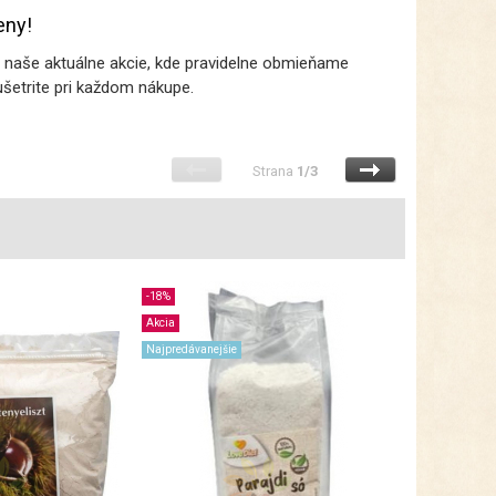
eny!
te naše aktuálne akcie, kde pravidelne obmieňame
ušetrite pri každom nákupe.
Strana
1/3
-18%
Akcia
Najpredávanejšie