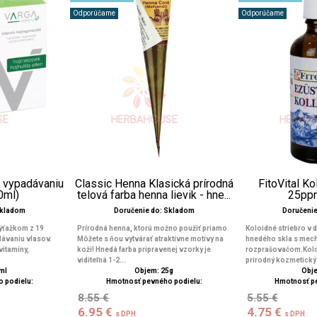
Odporúčame
Odporúčame
i vypadávaniu
Classic Henna Klasická prírodná
FitoVital Ko
0ml)
telová farba henna lievik - hne...
25pp
Skladom
Doručenie do: Skladom
Doručeni
výťažkom z 19
Prírodná henna, ktorú možno použiť priamo.
Koloidné striebro v 
adávaniu vlasov.
Môžete s ňou vytvárať atraktívne motívy na
hnedého skla s mec
itamíny,
koži! Hnedá farba pripravenej vzorky je
rozprašovačom.Koloi
viditeľná 1-2...
prírodný kozmetický 
ml
Objem: 25g
Obje
 podielu:
Hmotnosť pevného podielu:
Hmotnosť p
8.55 €
5.55 €
6.95 €
4.75 €
s DPH
s DPH