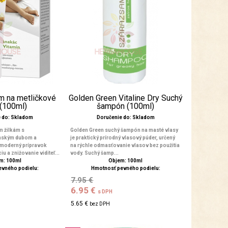
ém na metličkové
Golden Green Vitaline Dry Suchý
 (100ml)
šampón (100ml)
e do: Skladom
Doručenie do: Skladom
m žilkám s
Golden Green suchý šampón na masté vlasy
nským dubom a
je praktický prírodný vlasový púder, určený
 moderný prípravok
na rýchle odmasťovanie vlasov bez použitia
u a znižovanie viditeľ...
vody. Suchý šamp...
m: 100ml
Objem: 100ml
evného podielu:
Hmotnosť pevného podielu:
7.95 €
6.95 €
s DPH
5.65 €
bez DPH