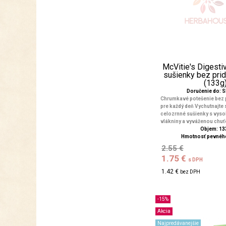
McVitie's Digesti
sušienky bez pri
(133g
Doručenie do: 
Chrumkavé potešenie bez 
pre každý deň Vychutnajte s
celozrnné sušienky s vy
vlákniny a vyváženou chuťo
Objem: 13
Hmotnosť pevného
2.55 €
1.75 €
s DPH
1.42 €
bez DPH
-15%
Akcia
Najpredávanejšie