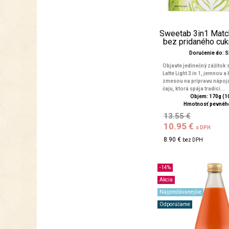
Sweetab 3in1 Match
bez pridaného cuk
Doručenie do: 
Objavte jedinečný zážitok
Latte Light 3 in 1, jemnou 
zmesou na prípravu nápoj
čaju, ktorá spája tradíci...
Objem: 170g (10
Hmotnosť pevného
13.55 €
10.95 €
s DPH
8.90 €
bez DPH
-14%
Akcia
Najpredávanejšie
Odporúčame