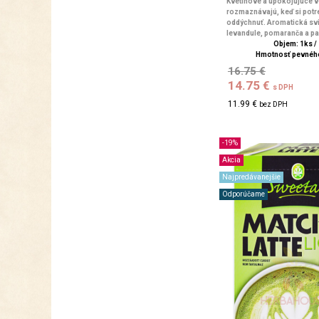
Kvetinové a upokojujúce v
rozmaznávajú, keď si potr
oddýchnuť. Aromatická sv
levandule, pomaranča a pa
Objem: 1ks /
Hmotnosť pevného
16.75 €
14.75 €
s DPH
11.99 €
bez DPH
-19%
Akcia
Najpredávanejšie
Odporúčame