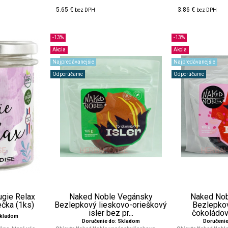
5.65 €
3.86 €
bez DPH
bez DPH
-13%
-13%
Akcia
Akcia
Najpredávanejšie
Najpredávanejšie
Odporúčame
Odporúčame
gie Relax
Naked Noble Vegánsky
Naked No
ečka (1ks)
Bezlepkový lieskovo-orieškový
Bezlepko
isler bez pr...
čokoládový
Skladom
Doručenie do: Skladom
Doručeni