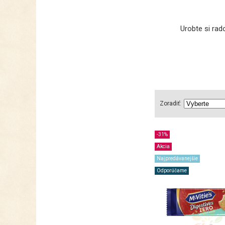
Urobte si rad
Zoradiť:
-31%
Akcia
Najpredávanejšie
Odporúčame