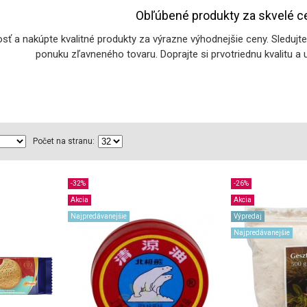
Obľúbené produkty za skvelé c
osť a nakúpte kvalitné produkty za výrazne výhodnejšie ceny. Sleduj
ponuku zľavneného tovaru. Doprajte si prvotriednu kvalitu a 
Počet na stranu:
-32%
-26%
Akcia
Akcia
Najpredávanejšie
Výpredaj
Najpredávanejšie