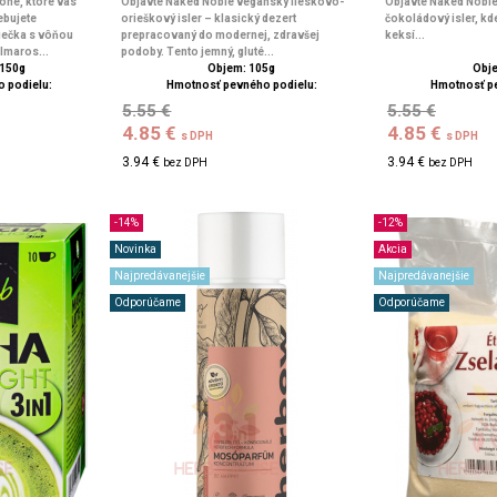
ône, ktoré vás
Objavte Naked Noble vegánsky lieskovo-
Objavte Naked Nobl
ebujete
orieškový isler – klasický dezert
čokoládový isler, kd
iečka s vôňou
prepracovaný do modernej, zdravšej
keksí...
lmaros...
podoby. Tento jemný, gluté...
 150g
Objem: 105g
Obje
 podielu:
Hmotnosť pevného podielu:
Hmotnosť p
5.55 €
5.55 €
4.85 €
4.85 €
s DPH
s DPH
3.94 €
3.94 €
bez DPH
bez DPH
-14%
-12%
Novinka
Akcia
Najpredávanejšie
Najpredávanejšie
Odporúčame
Odporúčame