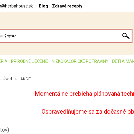
fo@herbahouse.sk
Blog
Zdravé recepty
ÉRIA
PRÍRODNÉ LIEČENIE
NÍZKOKALORICKÉ POTRAVINY
DETI A MA
:
Úvod
AKCIE
Momentálne prebieha plánovaná techn
Ospravedlňujeme sa za dočasné o
tov)