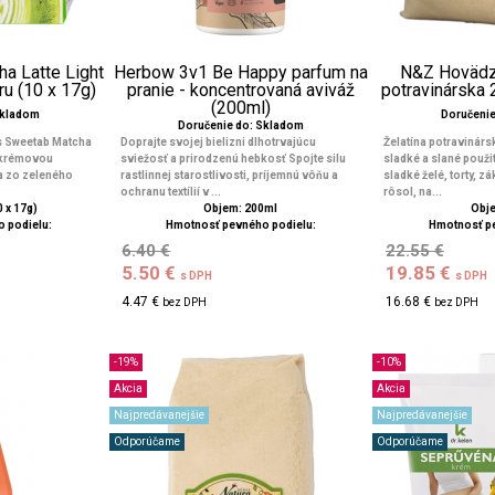
a Latte Light
Herbow 3v1 Be Happy parfum na
N&Z Hovädzi
ru (10 x 17g)
pranie - koncentrovaná aviváž
potravinárska
(200ml)
Skladom
Doručeni
Doručenie do: Skladom
 s Sweetab Matcha
Doprajte svojej bielizni dlhotrvajúcu
Želatína potravinárs
a krémovou
sviežosť a prirodzenú hebkosť Spojte silu
sladké a slané použit
a zo zeleného
rastlinnej starostlivosti, príjemnú vôňu a
sladké želé, torty, z
ochranu textílií v ...
rôsol, na...
 x 17g)
Objem: 200ml
Obje
 podielu:
Hmotnosť pevného podielu:
Hmotnosť p
6.40 €
22.55 €
5.50 €
19.85 €
s DPH
s DPH
4.47 €
16.68 €
bez DPH
bez DPH
-19%
-10%
Akcia
Akcia
Najpredávanejšie
Najpredávanejšie
Odporúčame
Odporúčame