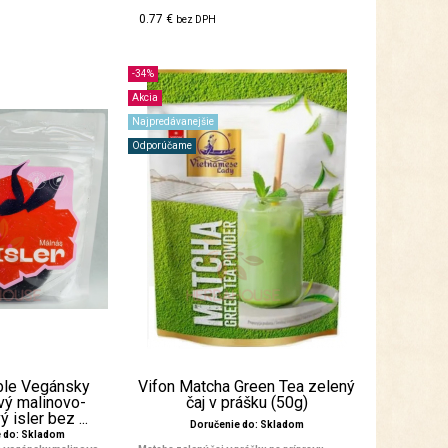
0.77 €
bez DPH
-34%
Akcia
Najpredávanejšie
Odporúčame
ble Vegánsky
Vifon Matcha Green Tea zelený
vý malinovo-
čaj v prášku (50g)
 isler bez ...
Doručenie do: Skladom
e do: Skladom