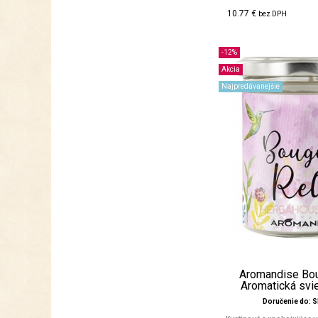
10.77 €
bez DPH
-12%
Akcia
Najpredávanejšie
Aromandise Bou
Aromatická svi
Doručenie do: 