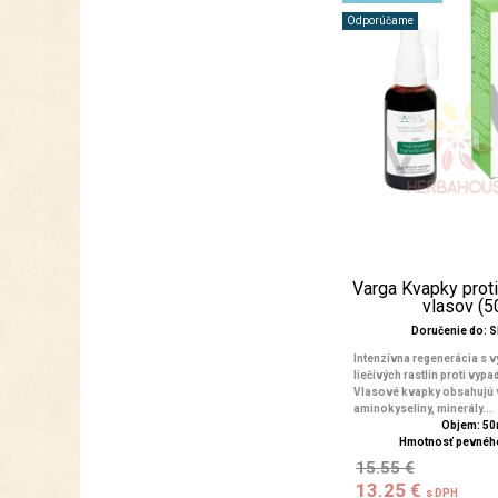
Odporúčame
Varga Kvapky prot
vlasov (5
Doručenie do: 
Intenzívna regenerácia s 
liečivých rastlín proti vyp
Vlasové kvapky obsahujú v
aminokyseliny, minerály...
Objem: 50
Hmotnosť pevného
15.55 €
13.25 €
s DPH