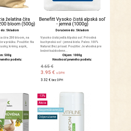
a želatína číra
Benefitt Vysoko čistá alpská soľ
 200 bloom (500g)
- jemná (1000g)
e do: Skladom
Doručenie do: Skladom
ka číra 200 bloom, na
Vysoko čistá jedlá Alpská soľ. Prírodná
ie v prášku. Použitie: Na
kuchynská soľ - jemná biela. Paleo.100%
ákusky, krémy, aspik,
Natural.Bez prísad. Použitie: Je vhodná pre
bežné každodenn...
m: 500g
Objem: 1000g
evného podielu:
Hmotnosť pevného podielu:
4.65 €
3.95 €
s DPH
3.32 €
bez DPH
-13%
Akcia
Najpredávanejšie
Odporúčame