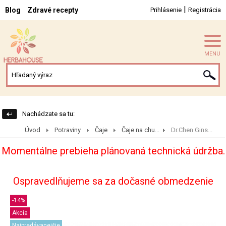
|
Blog
Zdravé recepty
Prihlásenie
Registrácia
MENU
Nachádzate sa tu:
Úvod
Potraviny
Čaje
Čaje na chu...
Dr.Chen Gins...
Momentálne prebieha plánovaná technická údržba.
Ospravedlňujeme sa za dočasné obmedzenie
-14%
Akcia
Najpredávanejšie