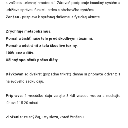
k zníženiu telesnej hmotnosti. Zároveň podporuje imunitný systém a
udržiava správnu funkciu srdca a obehového systému.
Ženšen
- prispieva k správnej duševnej a fyzickej aktivite.
Zrýchľuje metabolizmus.
Pomáha čistiť naše telo pred škodlivými toxínmi.
Pomáha odstrániť z tela škodlivé toxíny.
100% bez aditív.
Účinný spoločník počas diéty.
Dávkovanie:
dvakrát (prípadne trikrát) denne si pripravte odvar z 1
nálevového sáčku čaju.
Príprava:
1 vrecúško čaju zalejte 3-4dl vriacou vodou a nechajte
lúhovať 15-20 minút.
Zloženie:
zelený čaj, listy slezu, koreň ženšenu.