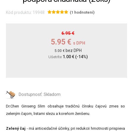
Kód produktu: 19948
(1 hodnotení)
6.95 €
5.95 €
s DPH
bez DPH
5.00 €
1.00 €
(-14%)
Ušetríte
Dostupnosť:
Skladom
Dr.Chen Ginseng Slim obsahuje tradičnú čínsku čajovú zmes so
zeleným čajom, listami slezu a koreňom ženšenu.
Zelený čaj
- má antioxidačné účinky, pri redukcii hmotnosti prispieva