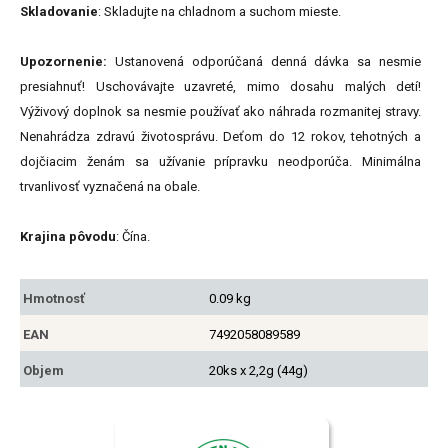
Skladovanie
: Skladujte na chladnom a suchom mieste.
Upozornenie:
Ustanovená odporúčaná denná dávka sa nesmie
presiahnuť! Uschovávajte uzavreté, mimo dosahu malých detí!
Výživový doplnok sa nesmie používať ako náhrada rozmanitej stravy.
Nenahrádza zdravú životosprávu. Deťom do 12 rokov, tehotných a
dojčiacim ženám sa užívanie prípravku neodporúča. Minimálna
trvanlivosť vyznačená na obale.
Krajina pôvodu
: Čína.
Hmotnosť
0.09 kg
EAN
7492058089589
Objem
20ks x 2,2g (44g)