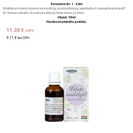
Doručenie do: 1 - 4 dní
Hľadáte prírodné riešenie na modriny, pomliaždeniny, vyvrtnutia či reumatické bolesti?
Dr. Immun extrakt z koreňa kostihoja lekárskeho je silne...
Objem: 30ml
Hmotnosť pevného podielu:
11.20 €
s DPH
9.11 €
bez DPH