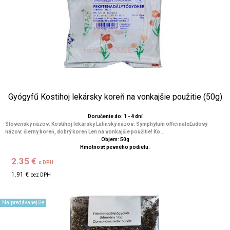
Gyógyfű Kostihoj lekársky koreň na vonkajšie použitie (50g)
Doručenie do: 1 - 4 dní
Slovenský názov: Kostihoj lekársky Latinský názov: Symphytum officinaleĽudový
názov: čierny koreň, dobrý koreň Len na vonkajšie použitie! Ko...
Objem: 50g
Hmotnosť pevného podielu:
2.35 €
s DPH
1.91 €
bez DPH
Najpredávanejšie