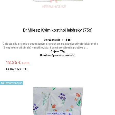
Dr.Milesz Krém kostihoj lekársky (75g)
Doručenie do: 1 - 4 dní
Objavte silu prírody s osvedčeným prípravkom na báze kostihoja lekárskeho
(Symphytum officinale) – rastliny, ktorá sa už po stáročia používa v ...
Objem: 75g
Hmotnosť pevného podielu:
18.25 €
s DPH
14.84 €
bez DPH
Najpredávanejšie