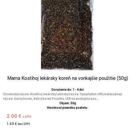
Mama Kostihoj lekársky koreň na vonkajšie použitie (50g)
Doručenie do: 1 - 4 dní
Slovenský názov: Kostihoj lekársky Latinský názov: Symphytum officinaleĽudový
názov: čierny koreň, dobrý koreň Použitie: LEN na vonkajšie pou...
Objem: 50g
Hmotnosť pevného podielu:
2.00 €
s DPH
1.63 €
bez DPH