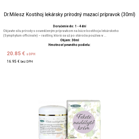
Dr.Milesz Kostihoj lekársky prírodný mazací prípravok (30ml)
Doručenie do: 1 - 4 dní
Objavte silu prírody s osvedčeným prípravkom na báze kostihoja lekárskeho
(Symphytum officinale) – rastliny, ktorá sa už po stáročia používa v ...
Objem: 30ml
Hmotnosť pevného podielu:
20.85 €
s DPH
16.95 €
bez DPH