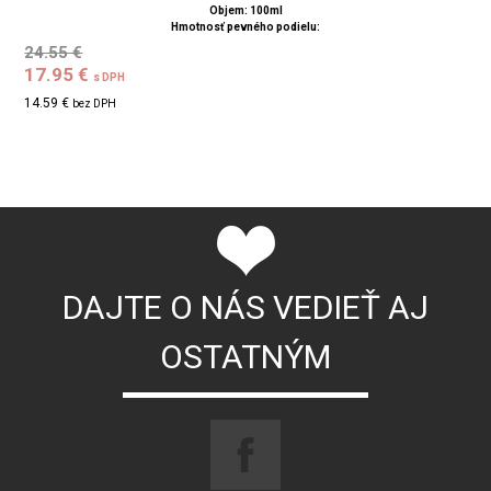
Objem: 100ml
Hmotnosť pevného podielu:
24.55 €
17.95 €
s DPH
14.59 €
bez DPH
DAJTE O NÁS VEDIEŤ AJ
OSTATNÝM