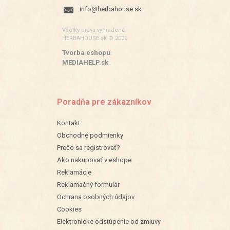
info@herbahouse.sk
Všetky práva vyhradené.
HERBAHOUSE.sk © 2026
Tvorba eshopu
:
MEDIAHELP.sk
Poradňa pre zákazníkov
Kontakt
Obchodné podmienky
Prečo sa registrovať?
Ako nakupovať v eshope
Reklamácie
Reklamačný formulár
Ochrana osobných údajov
Cookies
Elektronicke odstúpenie od zmluvy