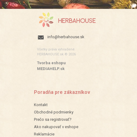
info@herbahouse.sk
Všetky práva vyhradené.
HERBAHOUSE.sk © 2026
Tvorba eshopu
:
MEDIAHELP.sk
Poradňa pre zákazníkov
Kontakt
Obchodné podmienky
Prečo sa registrovať?
Ako nakupovať v eshope
Reklamácie